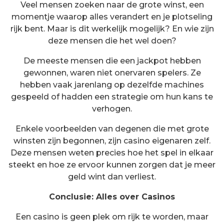
Veel mensen zoeken naar de grote winst, een
momentje waarop alles verandert en je plotseling
rijk bent. Maar is dit werkelijk mogelijk? En wie zijn
deze mensen die het wel doen?
De meeste mensen die een jackpot hebben
gewonnen, waren niet onervaren spelers. Ze
hebben vaak jarenlang op dezelfde machines
gespeeld of hadden een strategie om hun kans te
verhogen.
Enkele voorbeelden van degenen die met grote
winsten zijn begonnen, zijn casino eigenaren zelf.
Deze mensen weten precies hoe het spel in elkaar
steekt en hoe ze ervoor kunnen zorgen dat je meer
geld wint dan verliest.
Conclusie: Alles over Casinos
Een casino is geen plek om rijk te worden, maar