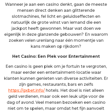
Wanneer je aan een casino denkt, gaan de meeste
mensen direct denken aan glitterende
slotmachines, fel licht en geluidseffecten en
natuurlijk de grote winst van iemand die een
jackpot heeft gewonnen. Maar wat doen we
eigenlijk in deze glanzende gebouwen? En waarom
zoeken velen urenlang naar één momentje van
kans maken op rijkdom?
Het Casino: Een Plek voor Entertainment
Een casino is geen plek om je fortuin te vergroten,
maar eerder een entertainment-locatie waar
klanten kunnen genieten van diverse activiteiten. Er
zijn games, restaurants, bars en zelfs
https://gxbet.info/
hotels. Het doel is niet alleen
geld verdienen, maar ook een leuk uitje voor de
dag of avond. Veel mensen bezoeken een casino
niet om te spelen, maar omdat het fijn aanvoelt