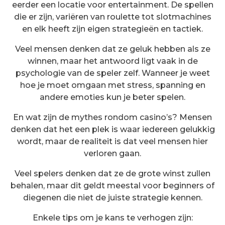
eerder een locatie voor entertainment. De spellen
die er zijn, variëren van roulette tot slotmachines
en elk heeft zijn eigen strategieën en tactiek.
Veel mensen denken dat ze geluk hebben als ze
winnen, maar het antwoord ligt vaak in de
psychologie van de speler zelf. Wanneer je weet
hoe je moet omgaan met stress, spanning en
andere emoties kun je beter spelen.
En wat zijn de mythes rondom casino’s? Mensen
denken dat het een plek is waar iedereen gelukkig
wordt, maar de realiteit is dat veel mensen hier
verloren gaan.
Veel spelers denken dat ze de grote winst zullen
behalen, maar dit geldt meestal voor beginners of
diegenen die niet de juiste strategie kennen.
Enkele tips om je kans te verhogen zijn: