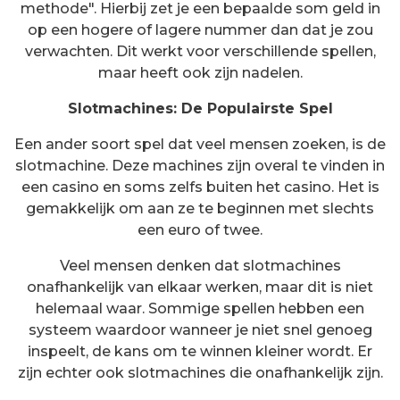
methode". Hierbij zet je een bepaalde som geld in
op een hogere of lagere nummer dan dat je zou
verwachten. Dit werkt voor verschillende spellen,
maar heeft ook zijn nadelen.
Slotmachines: De Populairste Spel
Een ander soort spel dat veel mensen zoeken, is de
slotmachine. Deze machines zijn overal te vinden in
een casino en soms zelfs buiten het casino. Het is
gemakkelijk om aan ze te beginnen met slechts
een euro of twee.
Veel mensen denken dat slotmachines
onafhankelijk van elkaar werken, maar dit is niet
helemaal waar. Sommige spellen hebben een
systeem waardoor wanneer je niet snel genoeg
inspeelt, de kans om te winnen kleiner wordt. Er
zijn echter ook slotmachines die onafhankelijk zijn.