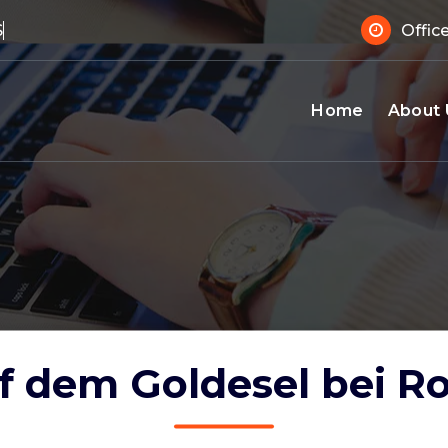
 Suppor
Offic
Home
About 
f dem Goldesel bei Ro