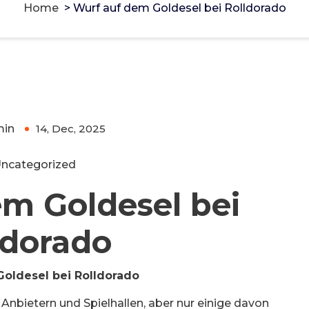
Home
>
Wurf auf dem Goldesel bei Rolldorado
Rolldorado
min
14, Dec, 2025
0
ncategorized
m Goldesel bei
ldorado
oldesel bei Rolldorado
 Anbietern und Spielhallen, aber nur einige davon