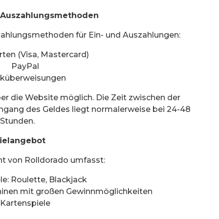
 Auszahlungsmethoden
n Zahlungsmethoden für Ein- und Auszahlungen:
rten (Visa, Mastercard)
PayPal
küberweisungen
ber die Website möglich. Die Zeit zwischen der
ngang des Geldes liegt normalerweise bei 24-48
Stunden.
ielangebot
nt von Rolldorado umfasst:
le: Roulette, Blackjack
hinen mit großen Gewinnmöglichkeiten
Kartenspiele