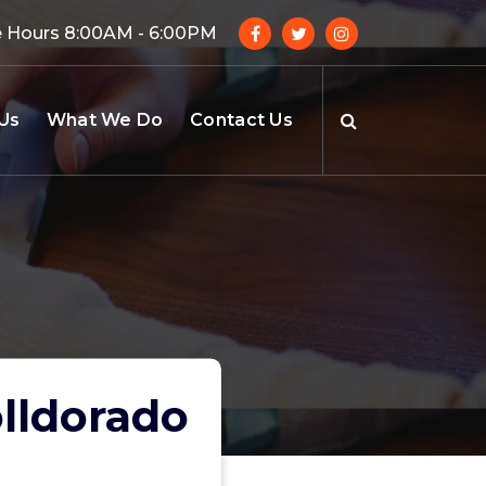
e Hours 8:00AM - 6:00PM
Us
What We Do
Contact Us
lldorado