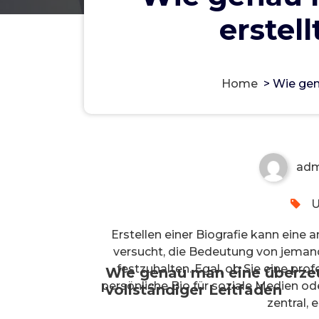
erstell
Wie genau man eine überzeu
Home
>
Wie gen
vollständiger Leitfaden
adm
U
Erstellen einer Biografie kann eine
versucht, die Bedeutung von jema
festzuhalten. Egal, ob Sie eine prof
Wie genau man eine überzeug
persönliche Bio für soziale Medien ode
vollständiger Leitfaden
zentral,