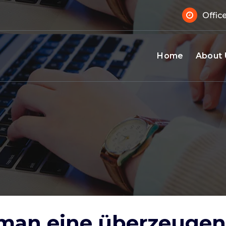
 Sup
Offic
Home
About 
man eine überzeugend