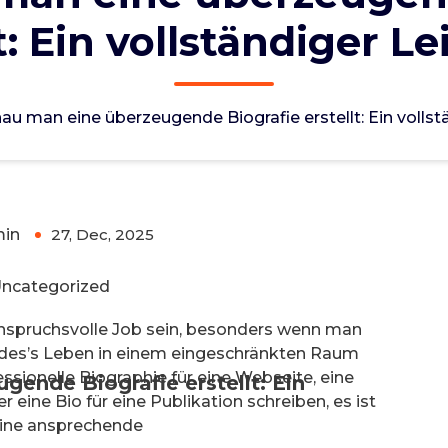
t: Ein vollständiger L
gende Biografie erstellt: Ein
au man eine überzeugende Biografie erstellt: Ein vollst
in
27, Dec, 2025
0
ncategorized
 anspruchsvolle Job sein, besonders wenn man
ndes’s Leben in einem eingeschränkten Raum
essionelle Biographie für eine Webseite, eine
ende Biografie erstellt: Ein
r eine Bio für eine Publikation schreiben, es ist
 eine ansprechende