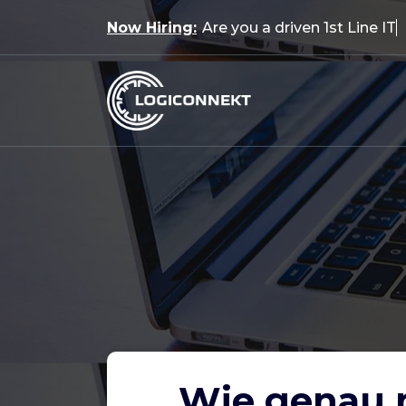
Skip
Now Hiring:
Are you a driven 1st Line IT
to
content
Wie genau 