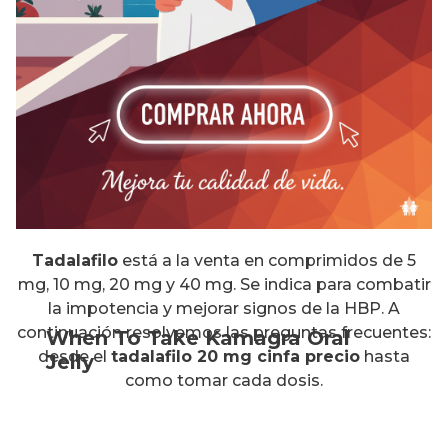
Tadalafilo
está a la venta en comprimidos de 5
mg, 10 mg, 20 mg y 40 mg. Se indica para combatir
la impotencia y mejorar signos de la HBP. A
continuación resolvemos las preguntas frecuentes:
When To Take Kamagra Oral
desde el
tadalafilo 20 mg cinfa precio
hasta
Jelly
como tomar cada dosis.