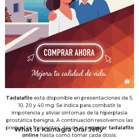
Tadalafilo
está disponible en presentaciones de 5,
10, 20 y 40 mg. Se indica para combatir la
impotencia y aliviar síntomas de la hiperplasia
prostática benigna. A continuación resolvemos las
preguntas frecuentes: desde el
comprar tadalafilo
What Is Kamagra Oral Jelly
online
hasta como tomar cada dosis.