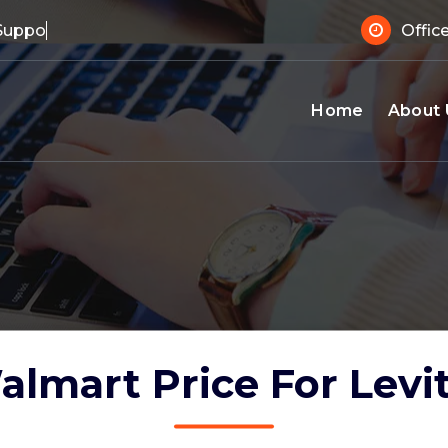
 Support?
Offic
Home
About 
lmart Price For Levi