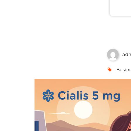
Walmart Price For Levitra
ad
Busine