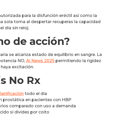
 autorizada para la disfunción eréctil así como la
na sola toma al despertar recuperas la capacidad
l día sin reloj.
o de acción?
ia se alcanza estado de equilibrio en sangre. La
 potencia NO,
Ai News 2025
permitiendo la rigidez
haya excitación.
is No Rx
lanificación
todo el día
n prostática en pacientes con HBP
arios comparado con uso a demanda
ido si divides por coito