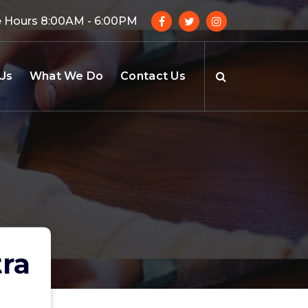
e Hours 8:00AM - 6:00PM
Us
What We Do
Contact Us
tra