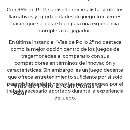
Con 96% de RTP, su diseño minimalista, simbolos
llamativos y oportunidades de juego frecuentes
hacen que se ajuste bien para una experiencia
completa del jugador.
En última instancia, "Vías de Pollo 2" no destaca
como la mejor opción dentro de los juegos de
tragamonedas al compararlo con sus
competidores en términos de innovación y
características. Sin embargo, es un juego decente
que ofrece entretenimiento suficiente por sí solo
para disfrutar del dinero y las recompensas por el
Vías de Pollo 2: Carreteras al
trabajo necesario aportado durante la experiencia
Azar
de juego.