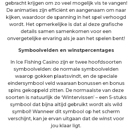
gebracht krijgen om zo veel mogelijk vis te vangen!
De animaties zijn efficiënt en aangenaam om naar
kijken, waardoor de spanning in het spel verhoogd
wordt. Het opmerkelijke is dat al deze grafische
details samen samenkomen voor een
onvergetelijke ervaring als je aan het spelen bent!
Symboolvelden en winstpercentages
In Ice Fishing Casino zijn er twee hoofdsoorten
symboolvelden: de normale symboolvelden
waarop gokken plaatsvindt, en de speciale
eindersymbool veld waaraan bonussen en bonus
spins gekoppeld zitten. De normaalste van deze
soorten is natuurlijk de ‘Wintervissen’ – een 5-stuks
symbool dat bijna altijd gebruikt wordt als wild
symbol! Wanneer dit symbool op het scherm
verschijnt, kan je ervan uitgaan dat de winst voor
jou klaar ligt.