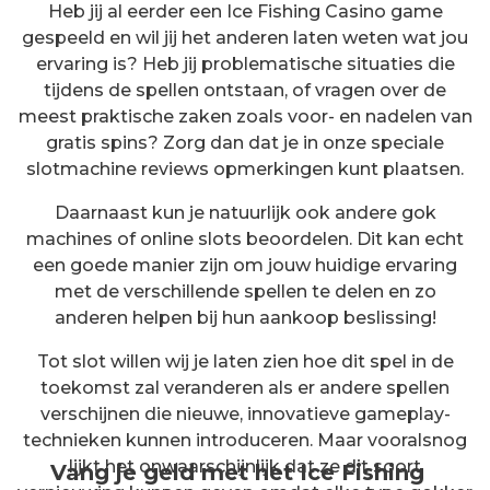
Heb jij al eerder een Ice Fishing Casino game
gespeeld en wil jij het anderen laten weten wat jou
ervaring is? Heb jij problematische situaties die
tijdens de spellen ontstaan, of vragen over de
meest praktische zaken zoals voor- en nadelen van
gratis spins? Zorg dan dat je in onze speciale
slotmachine reviews opmerkingen kunt plaatsen.
Daarnaast kun je natuurlijk ook andere gok
machines of online slots beoordelen. Dit kan echt
een goede manier zijn om jouw huidige ervaring
met de verschillende spellen te delen en zo
anderen helpen bij hun aankoop beslissing!
Tot slot willen wij je laten zien hoe dit spel in de
toekomst zal veranderen als er andere spellen
verschijnen die nieuwe, innovatieve gameplay-
technieken kunnen introduceren. Maar vooralsnog
lijkt het onwaarschijnlijk dat ze dit soort
Vang je geld met het Ice Fishing