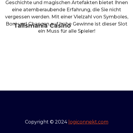
Geschichte und magischen Artefakten bietet Ihnen
eine atemberaubende Erfahrung, die Sie nicht
vergessen werden. Mit einer Vielzahl von Symboles,
Boni und Chancen auf hohe Gewinne ist dieser Slot
Talismania Casino
ein Muss für alle Spieler!
Copyright © 2024
logiconnekt.com