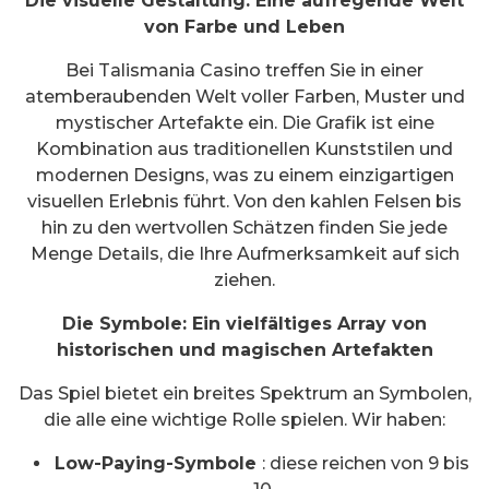
Die visuelle Gestaltung: Eine aufregende Welt
von Farbe und Leben
Bei Talismania Casino treffen Sie in einer
atemberaubenden Welt voller Farben, Muster und
mystischer Artefakte ein. Die Grafik ist eine
Kombination aus traditionellen Kunststilen und
modernen Designs, was zu einem einzigartigen
visuellen Erlebnis führt. Von den kahlen Felsen bis
hin zu den wertvollen Schätzen finden Sie jede
Menge Details, die Ihre Aufmerksamkeit auf sich
ziehen.
Die Symbole: Ein vielfältiges Array von
historischen und magischen Artefakten
Das Spiel bietet ein breites Spektrum an Symbolen,
die alle eine wichtige Rolle spielen. Wir haben:
Low-Paying-Symbole
: diese reichen von 9 bis