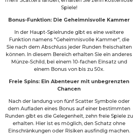
mehr Scatters landen, erhalten Sie zehn kostenlose
Spiele!
Bonus-Funktion: Die Geheimnisvolle Kammer
In der Haupt-Spielrunde gibt es eine weitere
Funktion namens "Geheimnisvolle Kammer", die
Sie nach dem Abschluss jeder Runden freischalten
können. In diesem Bereich erhalten Sie ein anderes
Münze-Schild, bei einem 10-fachen Einsatz und
einem Bonus von bis zu 50x.
Freie Spins: Ein Abenteuer mit unbegrenzten
Chancen
Nach der landung von fünf Scatter Symbole oder
dem Aufladen eines Bonus auf einer bestimmten
Runden gibt es die Gelegenheit, zehn freie Spiele zu
erhalten. Hier ist es möglich, den Schatz ohne
Einschränkungen oder Risiken ausfindig machen.