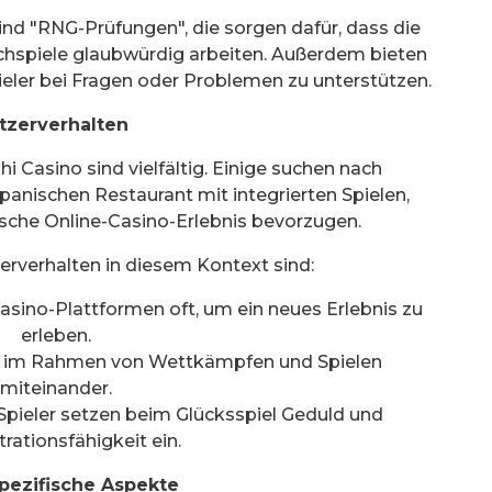
nd "RNG-Prüfungen", die sorgen dafür, dass die
schspiele glaubwürdig arbeiten. Außerdem bieten
ieler bei Fragen oder Problemen zu unterstützen.
tzerverhalten
i Casino sind vielfältig. Einige suchen nach
panischen Restaurant mit integrierten Spielen,
sche Online-Casino-Erlebnis bevorzugen.
zerverhalten in diesem Kontext sind:
Casino-Plattformen oft, um ein neues Erlebnis zu
erleben.
ren im Rahmen von Wettkämpfen und Spielen
miteinander.
 Spieler setzen beim Glücksspiel Geduld und
rationsfähigkeit ein.
pezifische Aspekte