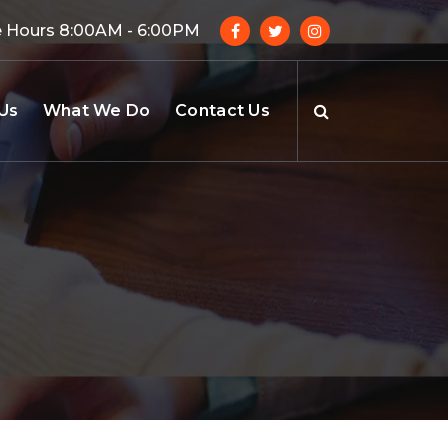
e Hours 8:00AM - 6:00PM
Us
What We Do
Contact Us