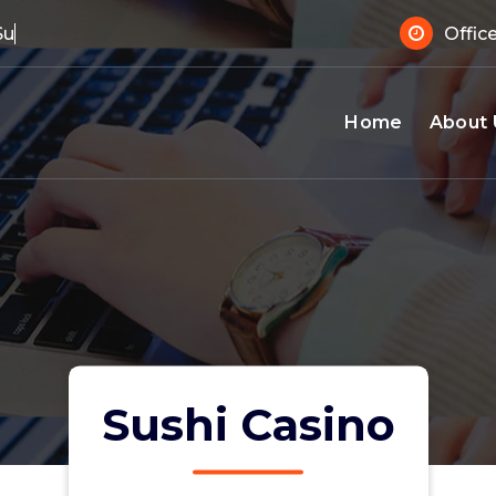
 Support?
Offic
Home
About 
Sushi Casino