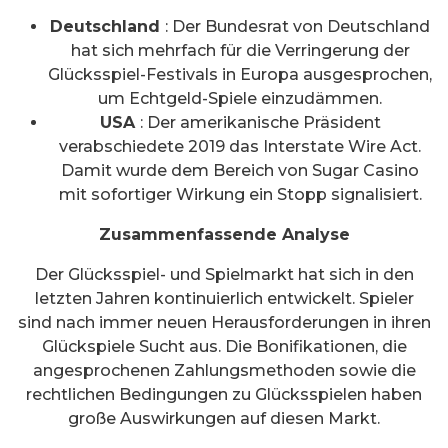
Deutschland
: Der Bundesrat von Deutschland
hat sich mehrfach für die Verringerung der
Glücksspiel-Festivals in Europa ausgesprochen,
um Echtgeld-Spiele einzudämmen.
USA
: Der amerikanische Präsident
verabschiedete 2019 das Interstate Wire Act.
Damit wurde dem Bereich von Sugar Casino
mit sofortiger Wirkung ein Stopp signalisiert.
Zusammenfassende Analyse
Der Glücksspiel- und Spielmarkt hat sich in den
letzten Jahren kontinuierlich entwickelt. Spieler
sind nach immer neuen Herausforderungen in ihren
Glückspiele Sucht aus. Die Bonifikationen, die
angesprochenen Zahlungsmethoden sowie die
rechtlichen Bedingungen zu Glücksspielen haben
große Auswirkungen auf diesen Markt.