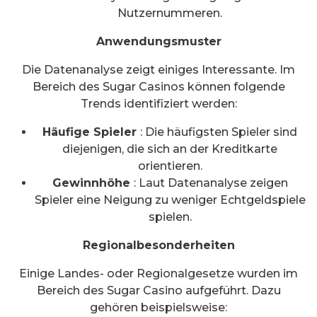
Nutzernummeren.
Anwendungsmuster
Die Datenanalyse zeigt einiges Interessante. Im
Bereich des Sugar Casinos können folgende
Trends identifiziert werden:
Häufige Spieler
: Die häufigsten Spieler sind
diejenigen, die sich an der Kreditkarte
orientieren.
Gewinnhöhe
: Laut Datenanalyse zeigen
Spieler eine Neigung zu weniger Echtgeldspiele
spielen.
Regionalbesonderheiten
Einige Landes- oder Regionalgesetze wurden im
Bereich des Sugar Casino aufgeführt. Dazu
gehören beispielsweise: