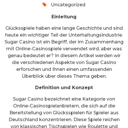
Uncategorized
Einleitung
Glücksspiele haben eine lange Geschichte und sind
heute ein wichtiger Teil der Unterhaltungsindustrie.
Sugar Casino ist ein Begriff, der im Zusammenhang
mit Online-Casinospiele verwendet wird, aber was
genau bedeutet er? In diesem Artikel werden wir
die verschiedenen Aspekte von Sugar Casino
erforschen und Ihnen einen umfassenden
Überblick über dieses Thema geben.
Definition und Konzept
Sugar Casino bezeichnet eine Kategorie von
Online-Casinospielanbietern, die sich auf die
Bereitstellung von Glücksspielen für Spieler aus
Deutschland konzentrieren. Diese Spiele reichen
von klassischen Tischspielen wie Roulette und