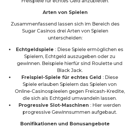
Freispiele für echtes Geld anzubieten.
Arten von Spielen
Zusammenfassend lassen sich im Bereich des
Sugar Casinos drei Arten von Spielen
unterscheiden:
Echtgeldspiele
: Diese Spiele ermöglichen es
Spielern, Echtgeld auszugeben oder zu
gewinnen. Beispiele hierfür sind Roulette und
Black Jack.
Freispiel-Spiele für echtes Geld
: Diese
Spiele erlauben Spielern das Spielen von
Online-Casinospieelen gegen Freicash-Kredite,
die sich als Echtgeld umwandeln lassen.
Progressive Slot-Maschinen
: Hier werden
progressive Gewinnsummen aufgebaut.
Bonifikationen und Bonusangebote