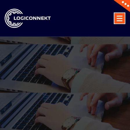
Skip
to
content