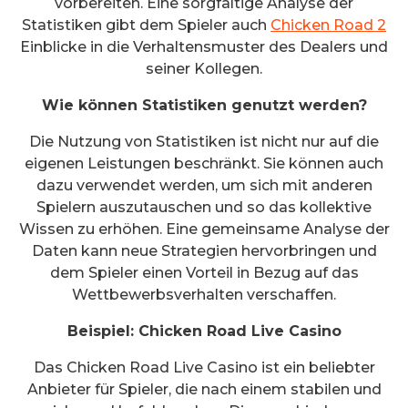
vorbereiten. Eine sorgfältige Analyse der
Statistiken gibt dem Spieler auch
Chicken Road 2
Einblicke in die Verhaltensmuster des Dealers und
seiner Kollegen.
Wie können Statistiken genutzt werden?
Die Nutzung von Statistiken ist nicht nur auf die
eigenen Leistungen beschränkt. Sie können auch
dazu verwendet werden, um sich mit anderen
Spielern auszutauschen und so das kollektive
Wissen zu erhöhen. Eine gemeinsame Analyse der
Daten kann neue Strategien hervorbringen und
dem Spieler einen Vorteil in Bezug auf das
Wettbewerbsverhalten verschaffen.
Beispiel: Chicken Road Live Casino
Das Chicken Road Live Casino ist ein beliebter
Anbieter für Spieler, die nach einem stabilen und