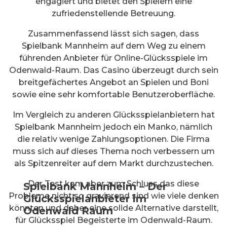
engagiert und bietet den Spielern eine
zufriedenstellende Betreuung.
Zusammenfassend lässt sich sagen, dass
Spielbank Mannheim auf dem Weg zu einem
führenden Anbieter für Online-Glücksspiele im
Odenwald-Raum. Das Casino überzeugt durch sein
breitgefächertes Angebot an Spielen und Boni
sowie eine sehr komfortable Benutzeroberfläche.
Im Vergleich zu anderen Glücksspielanbietern hat
Spielbank Mannheim jedoch ein Manko, nämlich
die relativ wenige Zahlungsoptionen. Die Firma
muss sich auf dieses Thema noch verbessern um
als Spitzenreiter auf dem Markt durchzustechen.
Der Test kam aber zum Schluss das diese
Spielbank Mannheim – Der
Probleme nicht so gravierend sind wie viele denken
Glücksspielanbieter im
könnten und daher eine solide Alternative darstellt,
Odenwald Raum
für Glücksspiel Begeisterte im Odenwald-Raum.