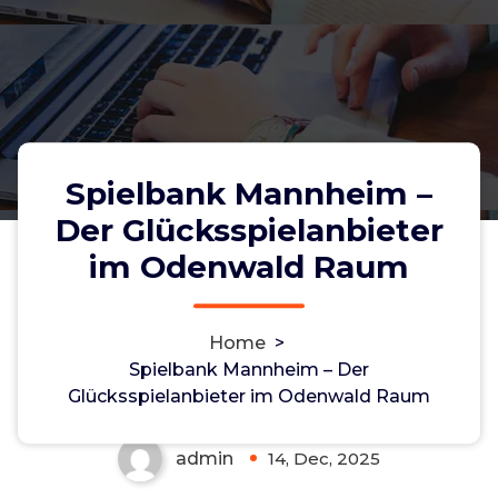
Spielbank Mannheim –
Der Glücksspielanbieter
im Odenwald Raum
Spielbank Mannheim – Der
Glücksspielanbieter im Odenwald
Home
>
Raum
Spielbank Mannheim – Der
Glücksspielanbieter im Odenwald Raum
admin
14, Dec, 2025
0