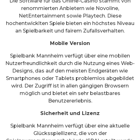
Die Software für das Online-Casino stammt von
renommierten Anbietern wie Novoline,
NetEntertainment sowie Playtech. Diese
hochentwicklten Spiele bieten ein höchstes Niveau
an Spielbarkeit und fairem Zufallsverhalten.
Mobile Version
Spielbank Mannheim verfügt über eine mobilen
Nutzerfreundlichkeit durch die Nutzung eines Web-
Designs, das auf den meisten Endgeräten wie
Smartphones oder Tablets problemlos abgebildet
wird. Der Zugriff ist in allen gängigen Browsern
möglich und bietet ein sehr belastbares
Benutzererlebnis.
Sicherheit und Lizenz
Spielbank Mannheim verfügt über eine aktuelle
Glücksspiellizenz, die von der