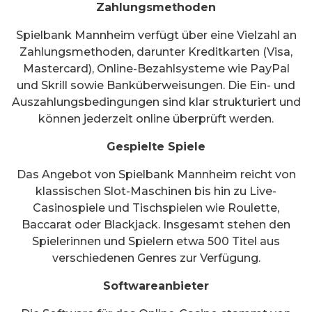
Zahlungsmethoden
Spielbank Mannheim verfügt über eine Vielzahl an
Zahlungsmethoden, darunter Kreditkarten (Visa,
Mastercard), Online-Bezahlsysteme wie PayPal
und Skrill sowie Banküberweisungen. Die Ein- und
Auszahlungsbedingungen sind klar strukturiert und
können jederzeit online überprüft werden.
Gespielte Spiele
Das Angebot von Spielbank Mannheim reicht von
klassischen Slot-Maschinen bis hin zu Live-
Casinospiele und Tischspielen wie Roulette,
Baccarat oder Blackjack. Insgesamt stehen den
Spielerinnen und Spielern etwa 500 Titel aus
verschiedenen Genres zur Verfügung.
Softwareanbieter