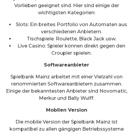
Vorlieben geeignet sind. Hier sind einige der
wichtigsten Kategorien:
Slots: Ein breites Portfolio von Automaten aus
verschiedenen Anbietern.
Tischspiele: Roulette, Black Jack usw.
Live Casino: Spieler können direkt gegen den
Croupier spielen.
Softwareanbieter
Spielbank Mainz arbeitet mit einer Vielzahl von
renommierten Softwareanbietern zusammen.
Einige der bekanntesten Anbieter sind Novomatic,
Merkur und Bally Wulff.
Mobilen Version
Die mobile Version der Spielbank Mainz ist
kompatibel zu allen gängigen Betriebssysteme