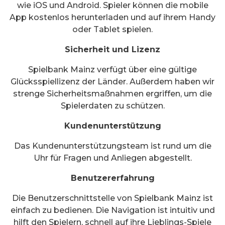
wie iOS und Android. Spieler können die mobile
App kostenlos herunterladen und auf ihrem Handy
oder Tablet spielen.
Sicherheit und Lizenz
Spielbank Mainz verfügt über eine gültige
Glücksspiellizenz der Länder. Außerdem haben wir
strenge Sicherheitsmaßnahmen ergriffen, um die
Spielerdaten zu schützen.
Kundenunterstützung
Das Kundenunterstützungsteam ist rund um die
Uhr für Fragen und Anliegen abgestellt.
Benutzererfahrung
Die Benutzerschnittstelle von Spielbank Mainz ist
einfach zu bedienen. Die Navigation ist intuitiv und
hilft den Spielern, schnell auf ihre Lieblings-Spiele