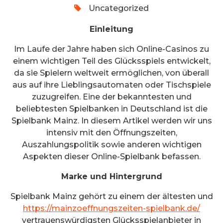
Uncategorized
Einleitung
Im Laufe der Jahre haben sich Online-Casinos zu
einem wichtigen Teil des Glücksspiels entwickelt,
da sie Spielern weltweit ermöglichen, von überall
aus auf ihre Lieblingsautomaten oder Tischspiele
zuzugreifen. Eine der bekanntesten und
beliebtesten Spielbanken in Deutschland ist die
Spielbank Mainz. In diesem Artikel werden wir uns
intensiv mit den Öffnungszeiten,
Auszahlungspolitik sowie anderen wichtigen
Aspekten dieser Online-Spielbank befassen.
Marke und Hintergrund
Spielbank Mainz gehört zu einem der ältesten und
https://mainzoeffnungszeiten-spielbank.de/
vertrauenswürdigsten Glücksspielanbieter in