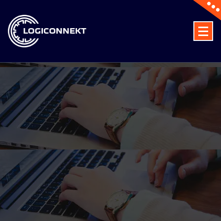
Skip
to
content