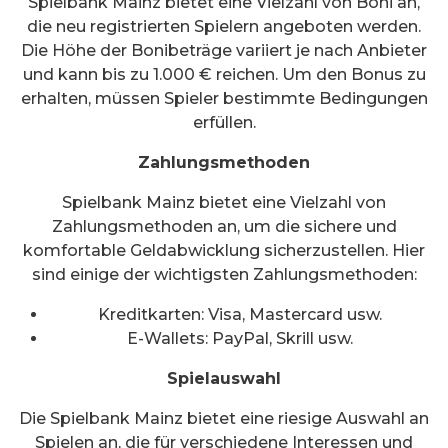
Spielbank Mainz bietet eine Vielzahl von Boni an,
die neu registrierten Spielern angeboten werden.
Die Höhe der Bonibeträge variiert je nach Anbieter
und kann bis zu 1.000 € reichen. Um den Bonus zu
erhalten, müssen Spieler bestimmte Bedingungen
erfüllen.
Zahlungsmethoden
Spielbank Mainz bietet eine Vielzahl von
Zahlungsmethoden an, um die sichere und
komfortable Geldabwicklung sicherzustellen. Hier
sind einige der wichtigsten Zahlungsmethoden:
Kreditkarten: Visa, Mastercard usw.
E-Wallets: PayPal, Skrill usw.
Spielauswahl
Die Spielbank Mainz bietet eine riesige Auswahl an
Spielen an, die für verschiedene Interessen und