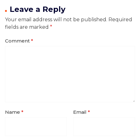
Leave a Reply
Your email address will not be published.
Required
fields are marked
*
Comment
*
Name
*
Email
*