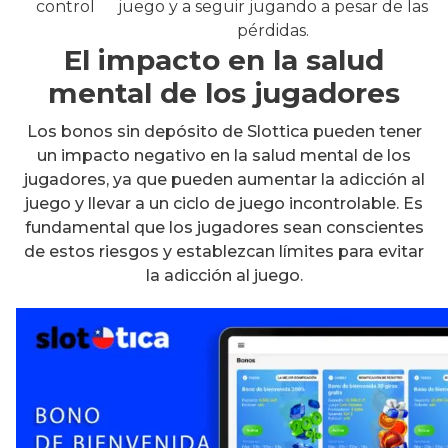
control
juego y a seguir jugando a pesar de las
pérdidas.
El impacto en la salud
mental de los jugadores
Los bonos sin depósito de Slottica pueden tener
un impacto negativo en la salud mental de los
jugadores, ya que pueden aumentar la adicción al
juego y llevar a un ciclo de juego incontrolable. Es
fundamental que los jugadores sean conscientes
de estos riesgos y establezcan límites para evitar
la adicción al juego.