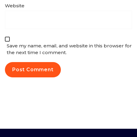
Website
Save my name, email, and website in this browser for
the next time I comment.