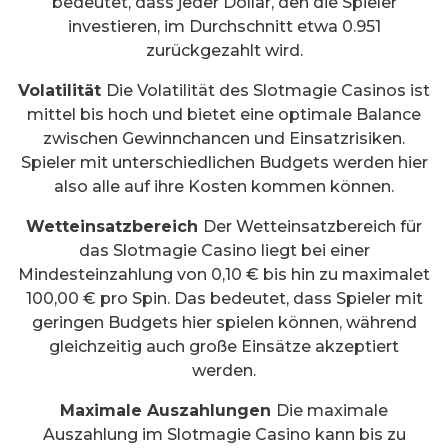
bedeutet, dass jeder Dollar, den die Spieler
investieren, im Durchschnitt etwa 0.951
zurückgezahlt wird.
Volatilität
Die Volatilität des Slotmagie Casinos ist
mittel bis hoch und bietet eine optimale Balance
zwischen Gewinnchancen und Einsatzrisiken.
Spieler mit unterschiedlichen Budgets werden hier
also alle auf ihre Kosten kommen können.
Wetteinsatzbereich
Der Wetteinsatzbereich für
das Slotmagie Casino liegt bei einer
Mindesteinzahlung von 0,10 € bis hin zu maximalet
100,00 € pro Spin. Das bedeutet, dass Spieler mit
geringen Budgets hier spielen können, während
gleichzeitig auch große Einsätze akzeptiert
werden.
Maximale Auszahlungen
Die maximale
Auszahlung im Slotmagie Casino kann bis zu