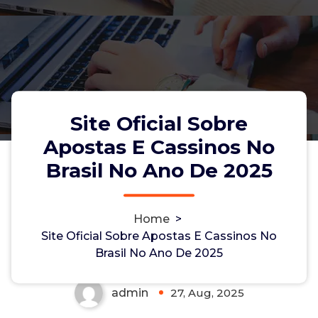
Site Oficial Sobre
Apostas E Cassinos No
Brasil No Ano De 2025
Site Oficial Sobre Apostas E
Cassinos No Brasil No Ano De
Home
>
2025
Site Oficial Sobre Apostas E Cassinos No
Brasil No Ano De 2025
admin
27, Aug, 2025
0