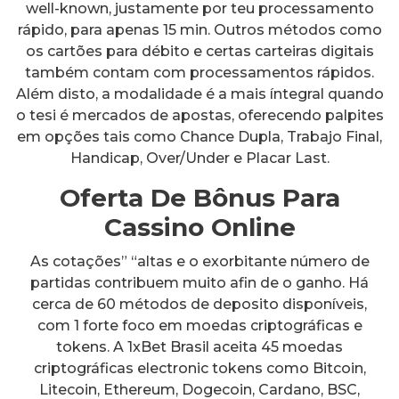
well-known, justamente por teu processamento
rápido, para apenas 15 min. Outros métodos como
os cartões para débito e certas carteiras digitais
também contam com processamentos rápidos.
Além disto, a modalidade é a mais íntegral quando
o tesi é mercados de apostas, oferecendo palpites
em opções tais como Chance Dupla, Trabajo Final,
Handicap, Over/Under e Placar Last.
Oferta De Bônus Para
Cassino Online
As cotações” “altas e o exorbitante número de
partidas contribuem muito afin de o ganho. Há
cerca de 60 métodos de deposito disponíveis,
com 1 forte foco em moedas criptográficas e
tokens. A 1xBet Brasil aceita 45 moedas
criptográficas electronic tokens como Bitcoin,
Litecoin, Ethereum, Dogecoin, Cardano, BSC,