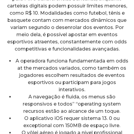
carteiras digitais podem possuir limites menores,
como R$ 10. Modalidades como futebol, tênis e
basquete contam com mercados dinâmicos que
variam segundo o desenrolar dos eventos. Por
meio dela, é possível apostar em eventos
esportivos atraentes, constantemente com odds
competitivas e funcionalidades avançadas.
A operadora funciona fundamentada em odds
at the mercados variados, como também os
jogadores escolhem resultados de eventos
esportivos ou participam para jogos
interativos.
A navegação é fluida, os menus são
responsivos e todos” “operating system
recursos estão ao alcance de um toque.
O aplicativo iOS requer sistema 13. 0 ou
exceptional com 150MB de espaço livre.
O vôlei aéreo é jogado a nível profissional