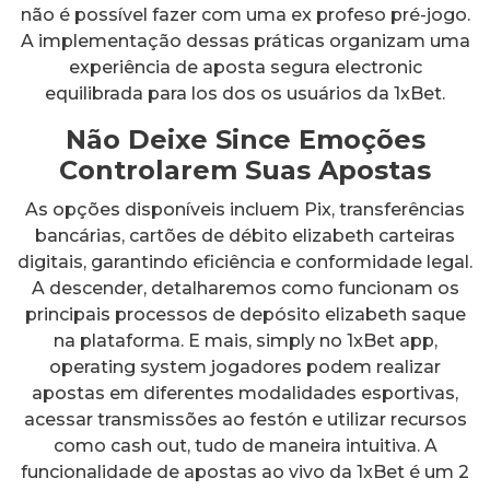
não é possível fazer com uma ex profeso pré-jogo.
A implementação dessas práticas organizam uma
experiência de aposta segura electronic
equilibrada para los dos os usuários da 1xBet.
Não Deixe Since Emoções
Controlarem Suas Apostas
As opções disponíveis incluem Pix, transferências
bancárias, cartões de débito elizabeth carteiras
digitais, garantindo eficiência e conformidade legal.
A descender, detalharemos como funcionam os
principais processos de depósito elizabeth saque
na plataforma. E mais, simply no 1xBet app,
operating system jogadores podem realizar
apostas em diferentes modalidades esportivas,
acessar transmissões ao festón e utilizar recursos
como cash out, tudo de maneira intuitiva. A
funcionalidade de apostas ao vivo da 1xBet é um 2