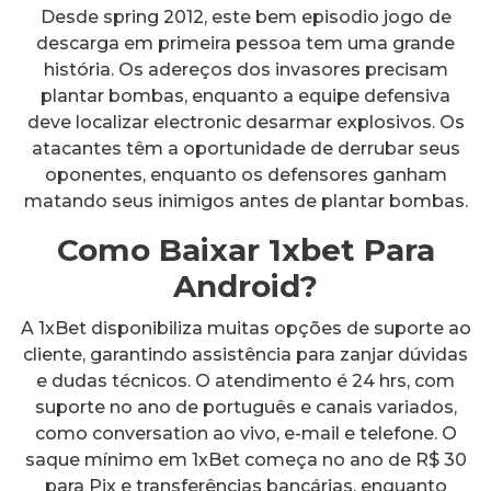
Desde spring 2012, este bem episodio jogo de
descarga em primeira pessoa tem uma grande
história. Os adereços dos invasores precisam
plantar bombas, enquanto a equipe defensiva
deve localizar electronic desarmar explosivos. Os
atacantes têm a oportunidade de derrubar seus
oponentes, enquanto os defensores ganham
matando seus inimigos antes de plantar bombas.
Como Baixar 1xbet Para
Android?
A 1xBet disponibiliza muitas opções de suporte ao
cliente, garantindo assistência para zanjar dúvidas
e dudas técnicos. O atendimento é 24 hrs, com
suporte no ano de português e canais variados,
como conversation ao vivo, e-mail e telefone. O
saque mínimo em 1xBet começa no ano de R$ 30
para Pix e transferências bancárias, enquanto