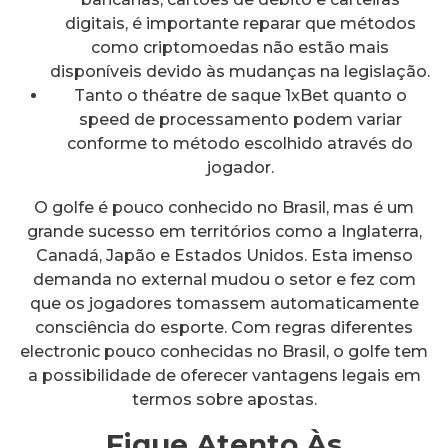
digitais, é importante reparar que métodos
como criptomoedas não estão mais
disponíveis devido às mudanças na legislação.
Tanto o théatre de saque 1xBet quanto o
speed de processamento podem variar
conforme to método escolhido através do
jogador.
O golfe é pouco conhecido no Brasil, mas é um
grande sucesso em territórios como a Inglaterra,
Canadá, Japão e Estados Unidos. Esta imenso
demanda no external mudou o setor e fez com
que os jogadores tomassem automaticamente
consciência do esporte. Com regras diferentes
electronic pouco conhecidas no Brasil, o golfe tem
a possibilidade de oferecer vantagens legais em
termos sobre apostas.
Fique Atento Às