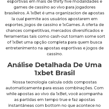
esportivas em mais de thirty five modalidades e
games de cassino ao vivo para jogadores
brasileiros. A 1xBet é uma organizacion de apostas
la cual permite aos usuários apostarem em
esportes, jogos de cassino e 1xGames. A oferta de
chances competitivas, mercados diversificados e
ferramentas tais como cash-out tornam some sort
of 1xBet uma opção completa para quem busca
entretenimento na apostas esportivas e jogos de
cassino.
Análise Detalhada De Uma
1xbet Brasil
Nossa tecnologia calcula odds compostas
automaticamente para essas combinações. Com
while apostas ao vivo da 1xBet, você acompanha
as partidas em tempo true e faz apostas
instantâneas com bottom no que acontece no