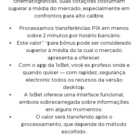
cinematográficas. Suas cotações costumam
superar a média do mercado, especialmente em
confrontos para alto calibre.
Processamos transferências PIX em menos
sobre 2 minutos por horário bancário.
Este valor” “para bônus pode ser considerado
superior à média do la cual o mercado
apresenta a oferecer.
Com o app da 1xBet, você ex profeso onde e
quando quiser — com rapidez, segurança
electronic todos os recursos da versão
desktop.
A 1xBet oferece uma interface funcional,
embora sobrecarregada sobre informações
em alguns momentos.
O valor será transferido após o
processamento, que depende do método
escolhido.