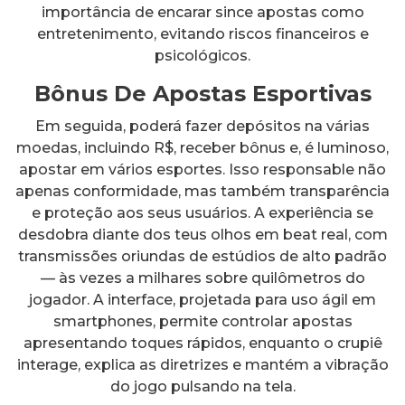
importância de encarar since apostas como
entretenimento, evitando riscos financeiros e
psicológicos.
Bônus De Apostas Esportivas
Em seguida, poderá fazer depósitos na várias
moedas, incluindo R$, receber bônus e, é luminoso,
apostar em vários esportes. Isso responsable não
apenas conformidade, mas também transparência
e proteção aos seus usuários. A experiência se
desdobra diante dos teus olhos em beat real, com
transmissões oriundas de estúdios de alto padrão
— às vezes a milhares sobre quilômetros do
jogador. A interface, projetada para uso ágil em
smartphones, permite controlar apostas
apresentando toques rápidos, enquanto o crupiê
interage, explica as diretrizes e mantém a vibração
do jogo pulsando na tela.