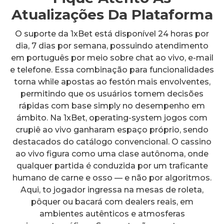
Atualizações Da Plataforma
O suporte da 1xBet está disponível 24 horas por
dia, 7 dias por semana, possuindo atendimento
em português por meio sobre chat ao vivo, e-mail
e telefone. Essa combinação para funcionalidades
torna while apostas ao festón mais envolventes,
permitindo que os usuários tomem decisões
rápidas com base simply no desempenho em
ámbito. Na 1xBet, operating-system jogos com
crupiê ao vivo ganharam espaço próprio, sendo
destacados do catálogo convencional. O cassino
ao vivo figura como uma clase autônoma, onde
qualquer partida é conduzida por um traficante
humano de carne e osso — e não por algoritmos.
Aqui, to jogador ingressa na mesas de roleta,
pôquer ou bacará com dealers reais, em
ambientes autênticos e atmosferas