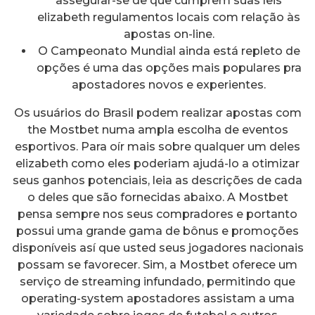
assegurar-se de que cumprem suas leis
elizabeth regulamentos locais com relação às
apostas on-line.
O Campeonato Mundial ainda está repleto de
opções é uma das opções mais populares pra
apostadores novos e experientes.
Os usuários do Brasil podem realizar apostas com
the Mostbet numa ampla escolha de eventos
esportivos. Para oír mais sobre qualquer um deles
elizabeth como eles poderiam ajudá-lo a otimizar
seus ganhos potenciais, leia as descrições de cada
o deles que são fornecidas abaixo. A Mostbet
pensa sempre nos seus compradores e portanto
possui uma grande gama de bônus e promoções
disponíveis así que usted seus jogadores nacionais
possam se favorecer. Sim, a Mostbet oferece um
serviço de streaming infundado, permitindo que
operating-system apostadores assistam a uma