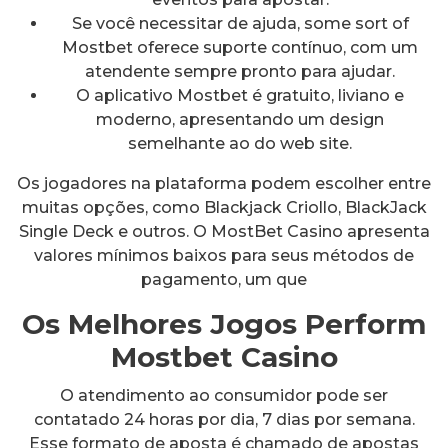
Se você necessitar de ajuda, some sort of
Mostbet oferece suporte contínuo, com um
atendente sempre pronto para ajudar.
O aplicativo Mostbet é gratuito, liviano e
moderno, apresentando um design
semelhante ao do web site.
Os jogadores na plataforma podem escolher entre
muitas opções, como Blackjack Criollo, BlackJack
Single Deck e outros. O MostBet Casino apresenta
valores mínimos baixos para seus métodos de
pagamento, um que
Os Melhores Jogos Perform
Mostbet Casino
O atendimento ao consumidor pode ser
contatado 24 horas por dia, 7 dias por semana.
Esse formato de aposta é chamado de apostas