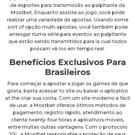
de esportes para transmissão ao palpitante da
Mostbet. Enquanto assiste ao jogo, você pode
realizar uma variedade de apostas. Usando some
sort of opção multi-apostas, você também pode
arriesgar numa série para eventos ao palpitante
que estão sendo transmitidos para la cual todos
possam vê-los em tempo real.
Benefícios Exclusivos Para
Brasileiros
Para começar a apostar e jogar os games de que
gosta, basta acessar to site ou baixar o aplicativo
at the criar sua conta. Com um site moderno e fácil
de usar, a Mostbet oferece ótimos métodos de
pagamento, registro rápido, atendimento ao
cliente twenty-four horas e aplicativos móveis,
entre muitas outras vantagens. Com o protocolo
SSL, a Mostbet responsable a proteção de seus