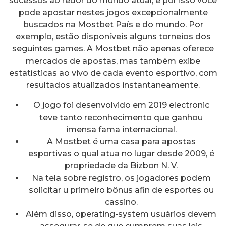
sucessos ao redor do mundo atual, e por isso você
pode apostar nestes jogos excepcionalmente
buscados na Mostbet País e do mundo. Por
exemplo, estão disponíveis alguns torneios dos
seguintes games. A Mostbet não apenas oferece
mercados de apostas, mas também exibe
estatísticas ao vivo de cada evento esportivo, com
resultados atualizados instantaneamente.
O jogo foi desenvolvido em 2019 electronic
teve tanto reconhecimento que ganhou
imensa fama internacional.
A Mostbet é uma casa para apostas
esportivas o qual atua no lugar desde 2009, é
propriedade da Bizbon N. V.
Na tela sobre registro, os jogadores podem
solicitar u primeiro bônus afin de esportes ou
cassino.
Além disso, operating-system usuários devem