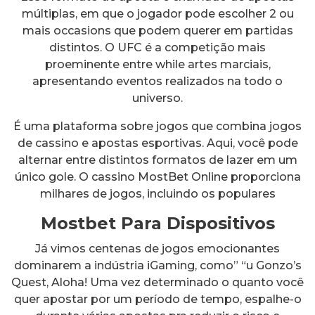
múltiplas, em que o jogador pode escolher 2 ou
mais occasions que podem querer em partidas
distintos. O UFC é a competição mais
proeminente entre while artes marciais,
apresentando eventos realizados na todo o
universo.
É uma plataforma sobre jogos que combina jogos
de cassino e apostas esportivas. Aqui, você pode
alternar entre distintos formatos de lazer em um
único gole. O cassino MostBet Online proporciona
milhares de jogos, incluindo os populares
Mostbet Para Dispositivos
Já vimos centenas de jogos emocionantes
dominarem a indústria iGaming, como” “u Gonzo’s
Quest, Aloha! Uma vez determinado o quanto você
quer apostar por um período de tempo, espalhe-o