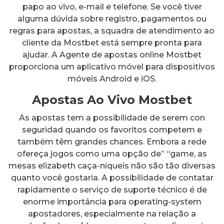
papo ao vivo, e-mail e telefone. Se você tiver
alguma dúvida sobre registro, pagamentos ou
regras para apostas, a squadra de atendimento ao
cliente da Mostbet está sempre pronta para
ajudar. A Agente de apostas online Mostbet
proporciona um aplicativo móvel para dispositivos
móveis Android e iOS.
Apostas Ao Vivo Mostbet
As apostas tem a possibilidade de serem con
seguridad quando os favoritos competem e
também têm grandes chances. Embora a rede
ofereça jogos como uma opção de” “game, as
mesas elizabeth caça-níqueis não são tão diversas
quanto você gostaria. A possibilidade de contatar
rapidamente o serviço de suporte técnico é de
enorme importância para operating-system
apostadores, especialmente na relação a