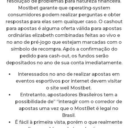
resolução de problemas para natureza financeira.
Mostbet garante que operating-system
consumidores podem realizar perguntas e obter
respostas para elas sem qualquer caso. O cashout
para apostas é alguma oferta válida para apostas
ordinárias elizabeth combinadas feitas ao vivo e
no ano de pré-jogo que estejam marcadas com o
símbolo de recompra. Após a confirmação do
pedido para cash-out, os fundos serão
depositados no ano de sua conta imediatamente.
Interessados no ano de realizar apostas em
eventos esportivos por internet devem visitar
o site weil Mostbet.
Entretanto, apostadores Brasileiros tem a
possibilidade de” “interagir com o corredor de
apostas uma vez que o MostBet é legal no
Brasil.
É fácil à primeira vista, porém o que realmente