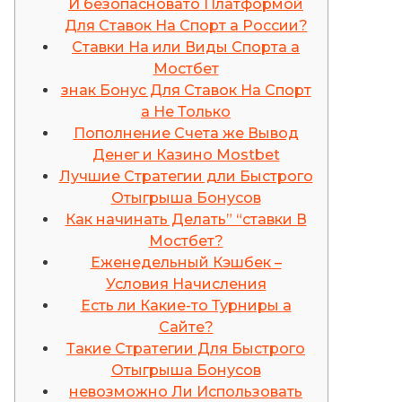
И безопасновато Платформой
Для Ставок На Спорт а России?
Ставки На или Виды Спорта а
Мостбет
знак Бонус Для Ставок На Спорт
а Не Только
Пополнение Счета же Вывод
Денег и Казино Mostbet
Лучшие Стратегии дли Быстрого
Отыгрыша Бонусов
Как начинать Делать” “ставки В
Мостбет?
Еженедельный Кэшбек –
Условия Начисления
Есть ли Какие-то Турниры а
Сайте?
Такие Стратегии Для Быстрого
Отыгрыша Бонусов
невозможно Ли Использовать