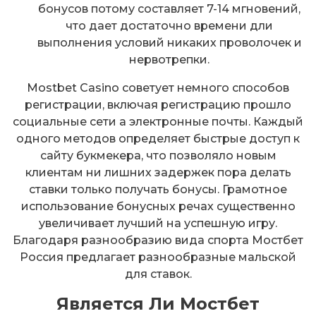
бонусов потому составляет 7-14 мгновений,
что дает достаточно времени дли
выполнения условий никаких проволочек и
нервотрепки.
Mostbet Casino советует немного способов
регистрации, включая регистрацию прошло
социальные сети а электронные почты. Каждый
одного методов определяет быстрые доступ к
сайту букмекера, что позволяло новым
клиентам ни лишних задержек пора делать
ставки только получать бонусы. Грамотное
использование бонусных речах существенно
увеличивает лучший на успешную игру.
Благодаря разнообразию вида спорта Мостбет
Россия предлагает разнообразные мальской
для ставок.
Является Ли Мостбет