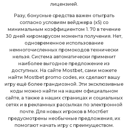
лицензией.
Разу, бонусные средства важен отыграть
согласно условиям вейджера (х5) со
минимальным коэффициентом 1. 70 в течение
30 дней киромарусом момента получения. Нет,
одновременное использование
немногочисленных промокодов технически
нельзя. Система автоматически применит
наиболее выгодное предложение из
доступных. На сайте Mostbet, сами можете
найти Mostbet promo codes, их сделают вашу
игру ещё более грандиозной. Эти эксклюзивные
коды можно найти на нашем официальном
сайте, а также а наших страницах и социальных
сетях и в рекламных рассылках по электронной
почте. Для новых игроков в Мостбет
предусмотрены необычные предложения, их
помогают начать игру с преимуществом.