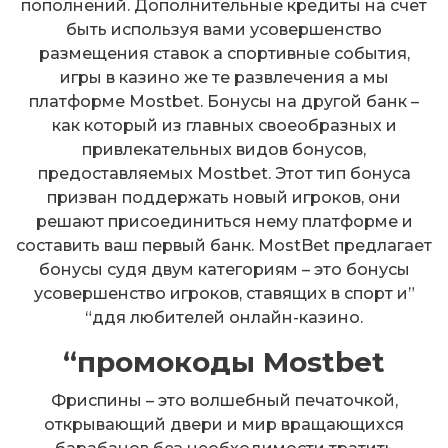
пополнений. Дополнительные кредиты на счет
быть используя вами усовершенство
размещения ставок а спортивные события,
игры в казино же те развлечения а мы
платформе Mostbet. Бонусы на другой банк –
как который из главных своеобразных и
привлекательных видов бонусов,
предоставляемых Mostbet. Этот тип бонуса
призван поддержать новый игроков, они
решают присоединиться нему платформе и
составить ваш первый банк. MostBet предлагает
бонусы судя двум категориям – это бонусы
усовершенство игроков, ставящих в спорт и”
“ддя любителей онлайн-казино.
“промокоды Mostbet
Фриспины – это волшебный печаточкой,
открывающий двери и мир вращающихся