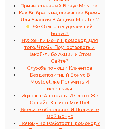
Приветственный Бонус Mostbet
Как Выбрать надлежащее Время
Для Участия В Акциях Mostbet?
Же Отыграть уцелевший
Бонус?
Нужен-ли меня Промокод Для
того, Чтобы Поучаствовать и
Какой-либо Акции и Этом
Сайте?
Служба помощи Клиентов
Бездепозитный Бонус В
Mostbet: же Получить И
используя
Игровые Автоматы И Слоты Же
Онлайн Казино Mostbet
Внесите обналичил И Получите
мой Бонус
Почему не Работает Промокод?