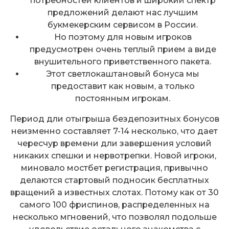
потребностей клиентов и широкий спектр
предложений делают нас лучшим
букмекерским сервисом в России.
Но поэтому для новым игроков
предусмотрен очень теплый прием а виде
внушительного приветственного пакета.
Этот светлокаштановый бонуса мы
предоставит как новым, а только
постоянным игрокам.
Период дли отыгрыша бездепозитных бонусов
неизменно составляет 7-14 несколько, что дает
чересчур времени дли завершения условий
никаких спешки и нервотрепки. Новой игроки,
миновало мостбет регистрация, привычно
делаются стартовый подносик бесплатных
вращений а известных слотах. Потому как от 30
самого 100 фриспинов, распределенных на
несколько мгновений, что позволял подольше