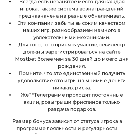
Всегда есть незанятое место для каждая
игрока, так же система вознаграждений
предназначена на разные обналичивать.
Эти компании забыты высоким качеством
наших игр, разнообразием намного а
увлекательными механиками.
Для того, того принять участие, севилестр
должны зарегистрироваться на сайте
Mostbet более чем за 30 дней до моего дня
рождения.
Помните, что это единственный получить
удовольствие ото игры на мнимые деньги
никаких риска.
Же” “Телеграмме проходят постоянные
акции, розыгрыши фриспинов только
раздача подарков.
Размер бонуса зависит от статуса игрока в
программе лояльности и регулярности