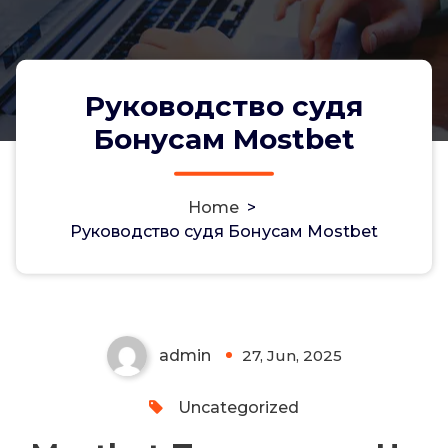
Руководство судя
Бонусам Mostbet
Home
>
Руководство судя Бонусам
Руководство судя Бонусам Mostbet
Mostbet
admin
27, Jun, 2025
0
Uncategorized