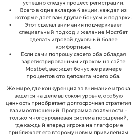
успешно следуя процесс регистрации.
Всего в одна вкладке 4 акции, каждая из
которые дает вам другие бонусы и подарки.
Этот сделал внимания подчеркивает
специальный подход и желание Мостбет
сделать игровой духовный более
комфортным.
Если сами попрошу своего оба обладая
зарегистрированным игроком на сайте
Mostbet, вас ждет бонус же размере
процентов ото депозита моего оба.
Же мире, где конкуренция за внимание игрока
ведется на деле высоком уровне, особую
ценность приобретает долгосрочная стратегия
взаимоотношений. Программа лояльности –
только многоуровневая система поощрений,
где каждый вперед игрока на платформе
приближает его второму новым привилегиям