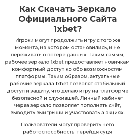
Как Скачать Зеркало
Официального Сайта
1xbet?
Игроки могут продолжить игру с того же
момента, на котором остановились, и не
переживать о потере данных. Таким самым,
рабочее зеркало 1xbet предоставляет новичкам
комфортный доступ ко обо возможностям
платформы. Таким образом, актуальные
рабочие зеркала 1xbet позволят стабильный
доступ и защиту, что делаю игру на платформе
безопасной и служившей. Личный кабинет
через зеркало позволяет пополнять счёт,
выводить выигрыши и участвовать а акциях.
Пользователи могут проверить него
работоспособность, перейдя судя