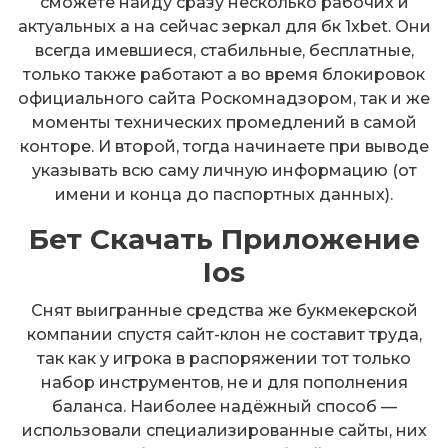
сможете найду сразу несколько рабочих и
актуальных а на сейчас зеркал для бк 1xbet. Они
всегда имевшиеся, стабильные, бесплатные,
только также работают а во время блокировок
официального сайта Роскомнадзором, так и же
моменты технических промедлений в самой
конторе. И второй, тогда начинаете при выводе
указывать всю саму личную информацию (от
имени и конца до паспортных данных).
Бет Скачать Приложение
Ios
Снят выигранные средства же букмекерской
компании спустя сайт-клон не составит труда,
так как у игрока в распоряжении тот только
набор инструментов, не и для пополнения
баланса. Наиболее надёжный способ —
использовали специализированные сайты, них