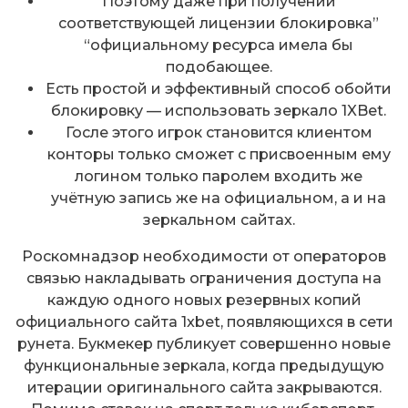
Поэтому даже при получении
соответствующей лицензии блокировка”
“официальному ресурса имела бы
подобающее.
Есть простой и эффективный способ обойти
блокировку — использовать зеркало 1XBet.
Госле этого игрок становится клиентом
конторы только сможет с присвоенным ему
логином только паролем входить же
учётную запись же на официальном, а и на
зеркальном сайтах.
Роскомнадзор необходимости от операторов
связью накладывать ограничения доступа на
каждую одного новых резервных копий
официального сайта 1xbet, появляющихся в сети
рунета. Букмекер публикует совершенно новые
функциональные зеркала, когда предыдущую
итерации оригинального сайта закрываются.