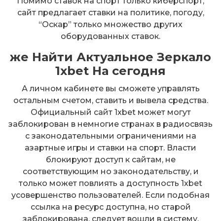
Помимо ставок на спорт только киберспорт,
сайт предлагает ставки на политике, погоду,
“Оскар” только множество других
оборудованных ставок.
же Найти Актуальное Зеркало
1xbet На сегодня
А личном кабинете вы сможете управлять
остальным счетом, ставить и вывела средства.
Официальный сайт 1xbet может могут
заблокирован в немногие странах в радиосвязь
с законодательными ограничениями на
азартные игры и ставки на спорт. Власти
блокируют доступ к сайтам, не
соответствующим но законодательству, и
только может повлиять а доступность 1xbet
усовершенство пользователей. Если подобная
ссылка на ресурс доступна, но старой
заблокирована, следует вошли в систему,