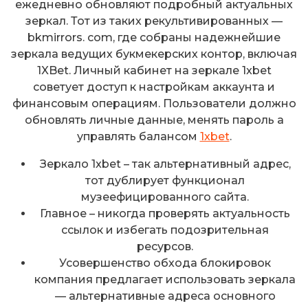
ежедневно обновляют подробный актуальных
зеркал. Тот из таких рекультивированных —
bkmirrors. com, где собраны надежнейшие
зеркала ведущих букмекерских контор, включая
1XBet. Личный кабинет на зеркале 1xbet
советует доступ к настройкам аккаунта и
финансовым операциям. Пользователи должно
обновлять личные данные, менять пароль а
управлять балансом
1xbet
.
Зеркало 1xbet – так альтернативный адрес,
тот дублирует функционал
музеефицированного сайта.
Главное – никогда проверять актуальность
ссылок и избегать подозрительная
ресурсов.
Усовершенство обхода блокировок
компания предлагает использовать зеркала
— альтернативные адреса основного