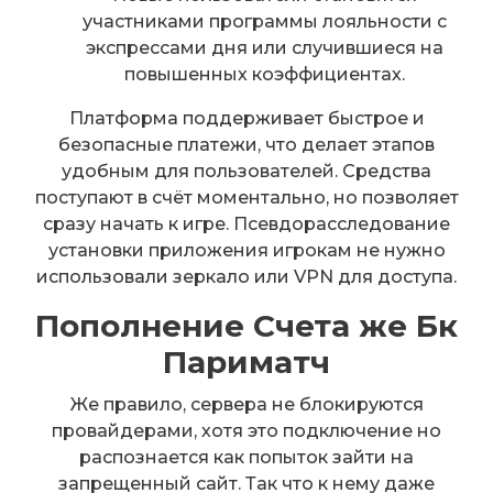
участниками программы лояльности с
экспрессами дня или случившиеся на
повышенных коэффициентах.
Платформа поддерживает быстрое и
безопасные платежи, что делает этапов
удобным для пользователей. Средства
поступают в счёт моментально, но позволяет
сразу начать к игре. Псевдорасследование
установки приложения игрокам не нужно
использовали зеркало или VPN для доступа.
Пополнение Счета же Бк
Париматч
Же правило, сервера не блокируются
провайдерами, хотя это подключение но
распознается как попыток зайти на
запрещенный сайт. Так что к нему даже