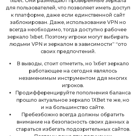
1xbet. Они размещают проверенные зеркала
для пользователей, что позволяет иметь доступ
к платформе, даже если единственной сайт
заблокирован. Даже, использование VPN но
всегда необходимо, тогда доступно рабочее
зеркало 1xbet. Поэтому игроки могут выбирать
людьми VPN и зеркалом в зависимости” “ото
своих предпочтений.
В выводы, стоит отметить, но 1хбет зеркало
работающее на сегодня являлось
незаменимым инструментом ддя многих
игроков.
Продифференцируйте пополнения баланса
прошло актуальное зеркало 1XBet те же, но
и на большинство сайте.
Пребезбожно всегда должны обратить
внимание на безопасность своих данных а
стараться избегать подозрительных сайтов.