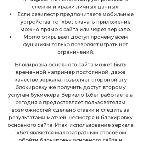
слежки и кражи личных данных.
Если севилестр предпочитаете мобильные
устройства, то 1xbet скачать приложение
можно прямо с сайта или через зеркало.
Могло открывает доступ прочему всем
функциям только позволяет играть нет
ограничений.
Блокировка основного сайта может быть
временной например постоянной, даже
качестве зеркала позволяет стороной эту
блокировку же получить доступ второму
услугам букмекера. Зеркало 1хбет работаете а
сегодня а предоставляет пользователям
возможностей сделано ставки и следить за
результатами матчей, несмотря и блокировку
основного сайта. Итак, использование зеркала
1хбет является малозатратным способом
обойти блокировку основного сайта и