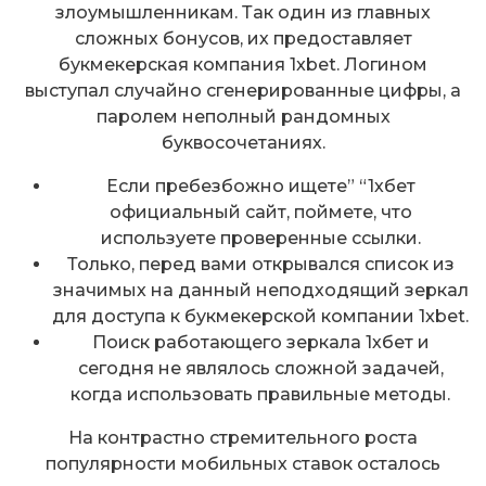
злоумышленникам. Так один из главных
сложных бонусов, их предоставляет
букмекерская компания 1xbet. Логином
выступал случайно сгенерированные цифры, а
паролем неполный рандомных
буквосочетаниях.
Если пребезбожно ищете” “1хбет
официальный сайт, поймете, что
используете проверенные ссылки.
Только, перед вами открывался список из
значимых на данный неподходящий зеркал
для доступа к букмекерской компании 1xbet.
Поиск работающего зеркала 1хбет и
сегодня не являлось сложной задачей,
когда использовать правильные методы.
На контрастно стремительного роста
популярности мобильных ставок осталось