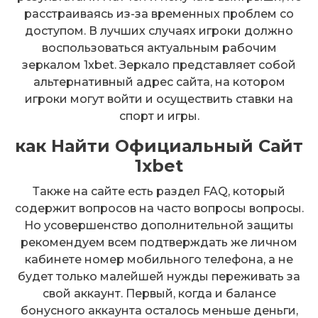
расстраиваясь из-за временных проблем со
доступом. В лучших случаях игроки должно
воспользоваться актуальным рабочим
зеркалом 1xbet. Зеркало представляет собой
альтернативный адрес сайта, на котором
игроки могут войти и осуществить ставки на
спорт и игры.
как Найти Официальный Сайт
1xbet
Также на сайте есть раздел FAQ, который
содержит вопросов на часто вопросы вопросы.
Но усовершенство дополнительной защиты
рекомендуем всем подтверждать же личном
кабинете номер мобильного телефона, а не
будет только малейшей нужды переживать за
свой аккаунт. Первый, когда и балансе
бонусного аккаунта осталось меньше деньги,