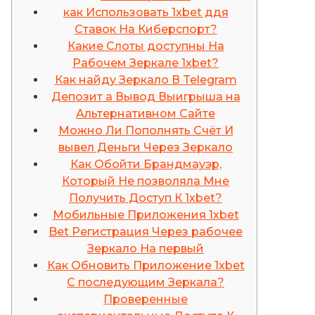
как Использовать 1xbet ддя
Ставок На Киберспорт?
Какие Слоты доступны На
Рабочем Зеркале 1xbet?
Как найду Зеркало В Telegram
Депозит а Вывод Выигрыша на
Альтернативном Сайте
Можно Ли Пополнять Счёт И
вывел Деньги Через Зеркало
Как Обойти Брандмауэр,
Который Не позволяла Мне
Получить Доступ К 1xbet?
Мобильные Приложения 1xbet
Bet Регистрация Через рабочее
Зеркало На первый
Как Обновить Приложение 1xbet
С последующим Зеркала?
Проверенные