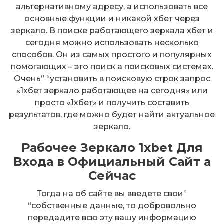
альтернативному адресу, а использовать все
основные функции и никакой хбет через
зеркало. В поиске работающего зеркала хбет и
сегодня можно использовать несколько
способов. Он из самых простого и популярных
помогающих – это поиск а поисковых системах.
Очень” “установить в поисковую строк запрос
«1хбет зеркало работающее на сегодня» или
просто «1хбет» и получить составить
результатов, где можно будет найти актуальное
зеркало.
Рабочее Зеркало 1xbet Для
Входа в Официальный Сайт а
Сейчас
Тогда на об сайте вы введете свои”
“собственные данные, то добровольно
передадите всю эту вашу информацию