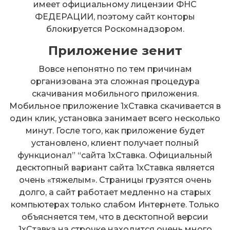
имеет официальному лицензии ФНС
ФЕДЕРАЦИИ, поэтому сайт конторы
блокируется Роскомнадзором.
Приложение зенит
Вовсе непонятно по тем причинам
организована эта сложная процедура
скачивания мобильного приложения.
Мобильное приложение 1хСтавка скачивается в
один клик, установка занимает всего несколько
минут. Госле того, как приложение будет
установлено, клиент получает полный
функционал” “сайта 1хСтавка. Официальный
десктопный вариант сайта 1хСтавка является
очень «тяжелым». Страницы грузятся очень
долго, а сайт работает медленно на старых
компьютерах только слабом Интернете. Только
объясняется тем, что в десктопной версии
1хСтавка на строчке находится очень много