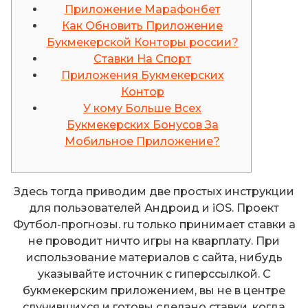
Приложение Марафонбет
Как Обновить Приложение
Букмекерской Конторы россии?
Ставки На Спорт
Приложения Букмекерских
Контор
У кому Больше Всех
Букмекерских Бонусов За
Мобильное Приложение?
Здесь тогда приводим две простых инструкции
для пользователей Андроид и iOS. Проект
Футбол-прогнозы. ru только принимает ставки а
не проводит ничто игры на кварплату. При
использование материалов с сайта, нибудь
указывайте источник с гиперссылкой. С
букмекерским приложением, вы не в центре
случившихся и готовы сделано ставки, когда