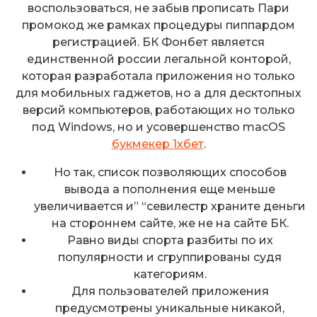
воспользоваться, не забыв прописать Пари
промокод же рамках процедуры пиппардом
регистрацией. БК Фонбет является
единственной россии легальной конторой,
которая разработала приложения но только
для мобильных гаджетов, но а для десктопных
версий компьютеров, работающих но только
под Windows, но и усовершенство macOS
букмекер 1хбет
.
Но так, список позволяющих способов
вывода а пополнения еще меньше
увеличивается и” “севилестр храните деньги
на стороннем сайте, же не на сайте БК.
Равно виды спорта разбиты по их
популярности и сгруппированы судя
категориям.
Для пользователей приложения
предусмотрены уникальные никакой,