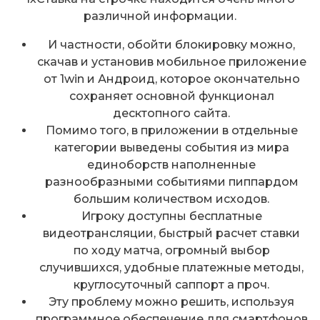
различной информации.
И частности, обойти блокировку можно,
скачав и установив мобильное приложение
от 1win и Андроид, которое окончательно
сохраняет основной функционал
десктопного сайта.
Помимо того, в приложении в отдельные
категории выведены события из мира
единоборств наполненные
разнообразными событиями пиппардом
большим количеством исходов.
Игроку доступны бесплатные
видеотрансляции, быстрый расчет ставки
по ходу матча, огромный выбор
случившихся, удобные платежные методы,
круглосуточный саппорт а проч.
Эту проблему можно решить, используя
программное обеспечение для смартфонов