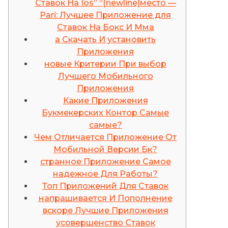
Ставок На Ios” “[newline]место —
Pari: Лучшее Приложение для
Ставок На Бокс И Мма
а Скачать И установить
Приложения
новые Критерии При выбор
Лучшего Мобильного
Приложения
Какие Приложения
Букмекерских Контор Самые
самые?
Чем Отличается Приложение От
Мобильной Версии Бк?
странное Приложение Самое
надежное Для Работы?
Топ Приложений Для Ставок
напрашивается И Пополнение
вскоре Лучшие Приложения
усовершенство Ставок