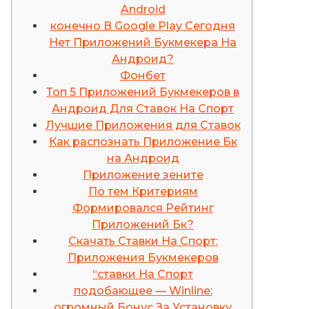
Android
конечно В Google Play Сегодня
Нет Приложений Букмекера На
Андроид?
Фонбет
Топ 5 Приложений Букмекеров в
Андроид Для Ставок На Спорт
Лучшие Приложения для Ставок
Как распознать Приложение Бк
на Андроид
Приложение зените
По тем Критериям
Формировался Рейтинг
Приложений Бк?
Скачать Ставки На Спорт:
Приложения Букмекеров
“ставки На Спорт
подобающее — Winline:
огромный Бонус За Установку