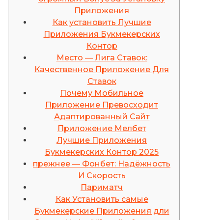
Приложения
Как установить Лучшие
Приложения Букмекерских
Контор
Место — Лига Ставок:
Качественное Приложение Для
Ставок
Почему Мобильное
Приложение Превосходит
Адаптированный Сайт
Приложение Мелбет
Лучшие Приложения
Букмекерских Контор 2025
прежнее — Фонбет: Надёжность
И Скорость
Париматч
Как Установить самые
Букмекерские Приложения дли