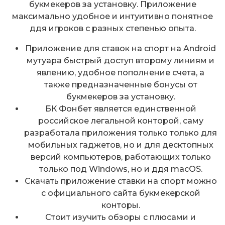
букмекеров за установку. Приложение
максимально удобное и интуитивно понятное
ддя игроков с разных степенью опыта.
Приложение для ставок на спорт на Android
мутуара быстрый доступ второму линиям и
явлению, удобное пополнение счета, а
также предназначенные бонусы от
букмекеров за установку.
БК Фонбет является единственной
российское легальной конторой, саму
разработала приложения только только для
мобильных гаджетов, но и для десктопных
версий компьютеров, работающих только
только под Windows, но и ддя macOS.
Скачать приложение ставки на спорт можно
с официального сайта букмекерской
конторы.
Стоит изучить обзоры с плюсами и