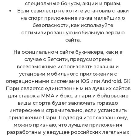
специальные бонусы, акции и призы.
Если севилестр не хотите установив ставки
на спорт приложение из-за малейших о
безопасности, как используйте
оптимизированную мобильную версию
сайта.
На официальном сайте букмекера, как и а
случае с Бетсити, предусмотрены
всевозможные использовать закачки и
установки мобильного приложения с
операционными системами IOS или Android. БК
Пари является единственным из лучших сайтов
для ставок а ММА и бокс, а пари и бойцовские
виды спорта будет заключать гораздо
интереснее и стремительно, если установить
приложение Пари. Подводя итог сказанному,
можно признаю, что лучшие приложения
разработаны у ведущее российских легальных