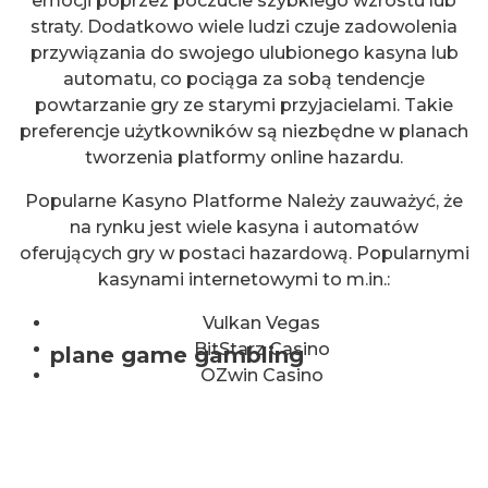
emocji poprzez poczucie szybkiego wzrostu lub
straty. Dodatkowo wiele ludzi czuje zadowolenia
przywiązania do swojego ulubionego kasyna lub
automatu, co pociąga za sobą tendencje
powtarzanie gry ze starymi przyjacielami. Takie
preferencje użytkowników są niezbędne w planach
tworzenia platformy online hazardu.
Popularne Kasyno Platforme Należy zauważyć, że
na rynku jest wiele kasyna i automatów
oferujących gry w postaci hazardową. Popularnymi
kasynami internetowymi to m.in.:
Vulkan Vegas
BitStarz Casino
plane game gambling
OZwin Casino