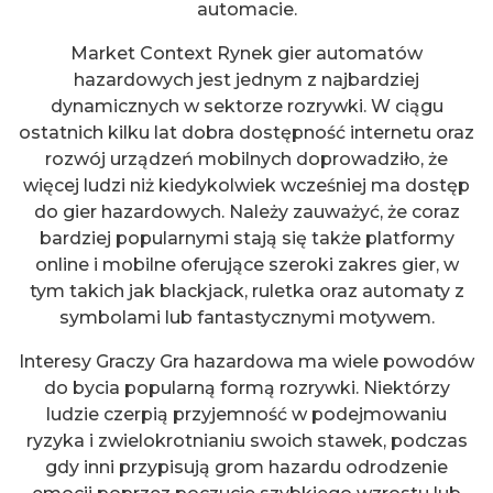
automacie.
Market Context Rynek gier automatów
hazardowych jest jednym z najbardziej
dynamicznych w sektorze rozrywki. W ciągu
ostatnich kilku lat dobra dostępność internetu oraz
rozwój urządzeń mobilnych doprowadziło, że
więcej ludzi niż kiedykolwiek wcześniej ma dostęp
do gier hazardowych. Należy zauważyć, że coraz
bardziej popularnymi stają się także platformy
online i mobilne oferujące szeroki zakres gier, w
tym takich jak blackjack, ruletka oraz automaty z
symbolami lub fantastycznymi motywem.
Interesy Graczy Gra hazardowa ma wiele powodów
do bycia popularną formą rozrywki. Niektórzy
ludzie czerpią przyjemność w podejmowaniu
ryzyka i zwielokrotnianiu swoich stawek, podczas
gdy inni przypisują grom hazardu odrodzenie