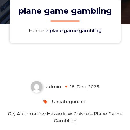
plane game gambling
Home
>
plane game gambling
plane game gambling
admin
18, Dec, 2025
0
Uncategorized
Gry Automatów Hazardu w Polsce – Plane Game
Gambling