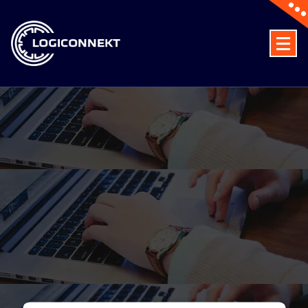
Skip
to
content