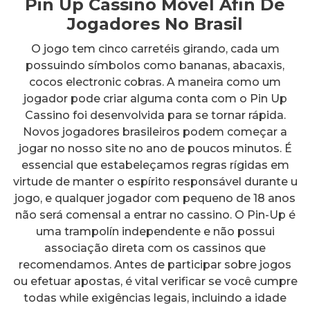
Pin Up Cassino Móvel Afin De
Jogadores No Brasil
O jogo tem cinco carretéis girando, cada um
possuindo símbolos como bananas, abacaxis,
cocos electronic cobras. A maneira como um
jogador pode criar alguma conta com o Pin Up
Cassino foi desenvolvida para se tornar rápida.
Novos jogadores brasileiros podem começar a
jogar no nosso site no ano de poucos minutos. É
essencial que estabeleçamos regras rígidas em
virtude de manter o espírito responsável durante u
jogo, e qualquer jogador com pequeno de 18 anos
não será comensal a entrar no cassino. O Pin-Up é
uma trampolín independente e não possui
associação direta com os cassinos que
recomendamos. Antes de participar sobre jogos
ou efetuar apostas, é vital verificar se você cumpre
todas while exigências legais, incluindo a idade