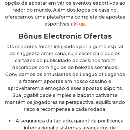
opção de apostar em vários eventos esportivos ao
redor do mundo. Além dos jogos de cassino,
oferecemos uma plataforma completa de apostas
esportivas
pin up
.
Bônus Electronic Ofertas
Os criadores foram inspirados por alguma espiral
da saggezza americana, cuja essência é que os
cartazes de publicidade de cassinos foram
decorados com figuras de belezas seminuas.
Convidamos os entusiastas de League of Legends
a fazerem apostas em nosso cassino e
aproveitarem a emoção dieses apostas eSports.
Sua jogabilidade simples elizabeth cativante
mantém os jogadores na perspectiva, equilibrando
risco e recompensa a cada rodada.
A segurança da tablado, garantida por licença
internacional e sistemas avançados de