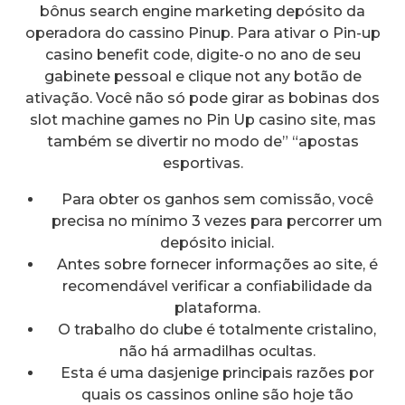
bônus search engine marketing depósito da
operadora do cassino Pinup. Para ativar o Pin-up
casino benefit code, digite-o no ano de seu
gabinete pessoal e clique not any botão de
ativação. Você não só pode girar as bobinas dos
slot machine games no Pin Up casino site, mas
também se divertir no modo de” “apostas
esportivas.
Para obter os ganhos sem comissão, você
precisa no mínimo 3 vezes para percorrer um
depósito inicial.
Antes sobre fornecer informações ao site, é
recomendável verificar a confiabilidade da
plataforma.
O trabalho do clube é totalmente cristalino,
não há armadilhas ocultas.
Esta é uma dasjenige principais razões por
quais os cassinos online são hoje tão