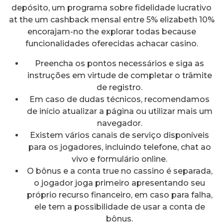
depósito, um programa sobre fidelidade lucrativo
at the um cashback mensal entre 5% elizabeth 10%
encorajam-no the explorar todas because
funcionalidades oferecidas achacar casino.
Preencha os pontos necessários e siga as
instruções em virtude de completar o trâmite
de registro.
Em caso de dudas técnicos, recomendamos
de início atualizar a página ou utilizar mais um
navegador.
Existem vários canais de serviço disponíveis
para os jogadores, incluindo telefone, chat ao
vivo e formulário online.
O bônus e a conta true no cassino é separada,
o jogador joga primeiro apresentando seu
próprio recurso financeiro, em caso para falha,
ele tem a possibilidade de usar a conta de
bônus.