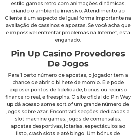
estilo games retro com animações dinâmicas,
criando o ambiente imersivo. Atendimento ao
Cliente é um aspecto de igual forma importante na
avaliação de cassinos e apostas. Se você acha que
é impossível enfrentar problemas na Internet, está
enganado.
Pin Up Casino Provedores
De Jogos
Para 1 certo número de apostas, o jogador tem a
chance de abrir o bilhete de momio. Ele pode
exposer pontos de fidelidade, bônus ou recurso
financeiro real, e freespins. O site oficial do Pin Way
up dá acesso some sort of um grande número de
jogos sobre azar. Encontrará secções dedicadas a
slot machine games, jogos de comensales,
apostas desportivas, lotarias, espectáculos ao
listo, crash slots e até bingo. Um bónus de