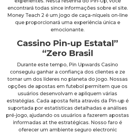
experientes. Nesta resenha do Pin-Up, você
encontrará todas since informações sobre el site.
Money Teach 2 é um jogo de caça-níqueis on-line
que proporcionará uma experiência única e
emocionante.
Cassino Pin-up Estatal”
“Zero Brasil
Durante este tempo, Pin Upwards Casino
conseguiu ganhar a confiança dos clientes e ze
tornar um dos líderes no planeta do jogo. Nossas
opções de apostas em futebol permitem que os
usuários desenvolvam e apliquem várias
estratégias. Cada aposta feita através da Pin-up é
suportada por estatísticas detalhadas e análises
pré-jogo, ajudando os usuários a fazerem apostas
informadas at the estratégicas. Nosso faro é
oferecer um ambiente seguro electronic