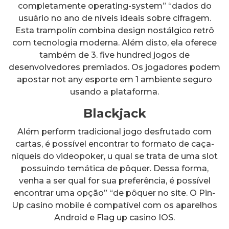
completamente operating-system” “dados do
usuário no ano de níveis ideais sobre cifragem.
Esta trampolín combina design nostálgico retrô
com tecnologia moderna. Além disto, ela oferece
também de 3. five hundred jogos de
desenvolvedores premiados. Os jogadores podem
apostar not any esporte em 1 ambiente seguro
usando a plataforma.
Blackjack
Além perform tradicional jogo desfrutado com
cartas, é possível encontrar to formato de caça-
níqueis do videopoker, u qual se trata de uma slot
possuindo temática de pôquer. Dessa forma,
venha a ser qual for sua preferência, é possível
encontrar uma opção” “de pôquer no site. O Pin-
Up сasino mobile é compatível com os aparelhos
Android e Flag up casino IOS.