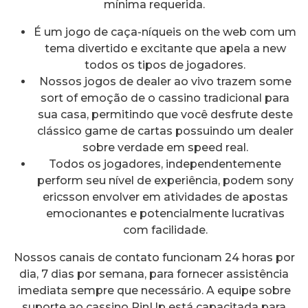
mínima requerida.
É um jogo de caça-níqueis on the web com um
tema divertido e excitante que apela a new
todos os tipos de jogadores.
Nossos jogos de dealer ao vivo trazem some
sort of emoção de o cassino tradicional para
sua casa, permitindo que você desfrute deste
clássico game de cartas possuindo um dealer
sobre verdade em speed real.
Todos os jogadores, independentemente
perform seu nível de experiência, podem sony
ericsson envolver em atividades de apostas
emocionantes e potencialmente lucrativas
com facilidade.
Nossos canais de contato funcionam 24 horas por
dia, 7 dias por semana, para fornecer assistência
imediata sempre que necessário. A equipe sobre
suporte ao cassino PinUp está capacitada para