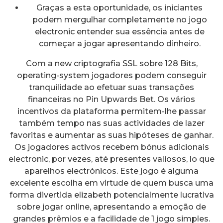
Graças a esta oportunidade, os iniciantes
podem mergulhar completamente no jogo
electronic entender sua essência antes de
começar a jogar apresentando dinheiro.
Com a new criptografia SSL sobre 128 Bits,
operating-system jogadores podem conseguir
tranquilidade ao efetuar suas transações
financeiras no Pin Upwards Bet. Os vários
incentivos da plataforma permitem-lhe passar
também tempo nas suas actividades de lazer
favoritas e aumentar as suas hipóteses de ganhar.
Os jogadores activos recebem bónus adicionais
electronic, por vezes, até presentes valiosos, lo que
aparelhos electrónicos. Este jogo é alguma
excelente escolha em virtude de quem busca uma
forma divertida elizabeth potencialmente lucrativa
sobre jogar online, apresentando a emoção de
grandes prêmios e a facilidade de 1 jogo simples.