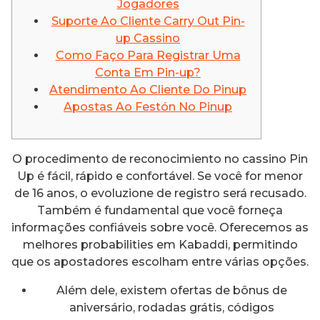
Jogadores
Suporte Ao Cliente Carry Out Pin-
up Cassino
Como Faço Para Registrar Uma
Conta Em Pin-up?
Atendimento Ao Cliente Do Pinup
Apostas Ao Festón No Pinup
O procedimento de reconocimiento no cassino Pin
Up é fácil, rápido e confortável. Se você for menor
de 16 anos, o evoluzione de registro será recusado.
Também é fundamental que você forneça
informações confiáveis ​​sobre você. Oferecemos as
melhores probabilities em Kabaddi, permitindo
que os apostadores escolham entre várias opções.
Além dele, existem ofertas de bônus de
aniversário, rodadas grátis, códigos