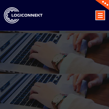
Skip
to
content