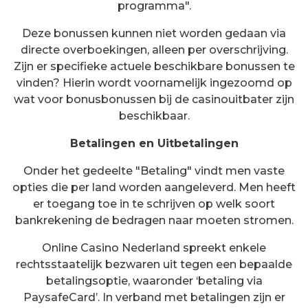
programma".
Deze bonussen kunnen niet worden gedaan via
directe overboekingen, alleen per overschrijving.
Zijn er specifieke actuele beschikbare bonussen te
vinden? Hierin wordt voornamelijk ingezoomd op
wat voor bonusbonussen bij de casinouitbater zijn
beschikbaar.
Betalingen en Uitbetalingen
Onder het gedeelte "Betaling" vindt men vaste
opties die per land worden aangeleverd. Men heeft
er toegang toe in te schrijven op welk soort
bankrekening de bedragen naar moeten stromen.
Online Casino Nederland spreekt enkele
rechtsstaatelijk bezwaren uit tegen een bepaalde
betalingsoptie, waaronder ‘betaling via
PaysafeCard’. In verband met betalingen zijn er