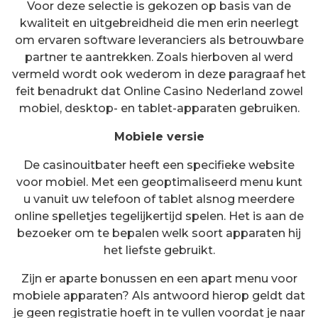
Voor deze selectie is gekozen op basis van de
kwaliteit en uitgebreidheid die men erin neerlegt
om ervaren software leveranciers als betrouwbare
partner te aantrekken. Zoals hierboven al werd
vermeld wordt ook wederom in deze paragraaf het
feit benadrukt dat Online Casino Nederland zowel
mobiel, desktop- en tablet-apparaten gebruiken.
Mobiele versie
De casinouitbater heeft een specifieke website
voor mobiel. Met een geoptimaliseerd menu kunt
u vanuit uw telefoon of tablet alsnog meerdere
online spelletjes tegelijkertijd spelen. Het is aan de
bezoeker om te bepalen welk soort apparaten hij
het liefste gebruikt.
Zijn er aparte bonussen en een apart menu voor
mobiele apparaten? Als antwoord hierop geldt dat
je geen registratie hoeft in te vullen voordat je naar