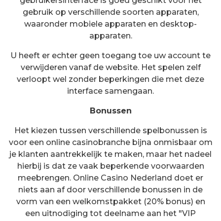
gebruikersinterface is goed geschikt voor het
gebruik op verschillende soorten apparaten,
waaronder mobiele apparaten en desktop-
apparaten.
U heeft er echter geen toegang toe uw account te
verwijderen vanaf de website. Het spelen zelf
verloopt wel zonder beperkingen die met deze
interface samengaan.
Bonussen
Het kiezen tussen verschillende spelbonussen is
voor een online casinobranche bijna onmisbaar om
je klanten aantrekkelijk te maken, maar het nadeel
hierbij is dat ze vaak beperkende voorwaarden
meebrengen. Online Casino Nederland doet er
niets aan af door verschillende bonussen in de
vorm van een welkomstpakket (20% bonus) en
een uitnodiging tot deelname aan het "VIP