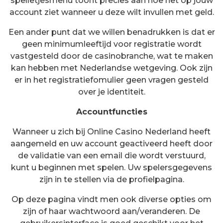
spelletjesmenu toont precies aan hoe het op jouw
account ziet wanneer u deze wilt invullen met geld.
Een ander punt dat we willen benadrukken is dat er
geen minimumleeftijd voor registratie wordt
vastgesteld door de casinobranche, wat te maken
kan hebben met Nederlandse wetgeving. Ook zijn
er in het registratiefomulier geen vragen gesteld
over je identiteit.
Accountfuncties
Wanneer u zich bij Online Casino Nederland heeft
aangemeld en uw account geactiveerd heeft door
de validatie van een email die wordt verstuurd,
kunt u beginnen met spelen. Uw spelersgegevens
zijn in te stellen via de profielpagina.
Op deze pagina vindt men ook diverse opties om
zijn of haar wachtwoord aan/veranderen. De