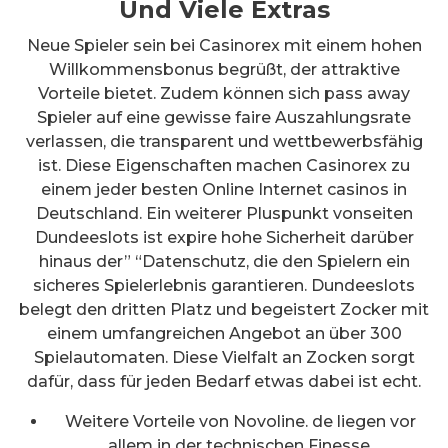
Und Viele Extras
Neue Spieler sein bei Casinorex mit einem hohen
Willkommensbonus begrüßt, der attraktive
Vorteile bietet. Zudem können sich pass away
Spieler auf eine gewisse faire Auszahlungsrate
verlassen, die transparent und wettbewerbsfähig
ist. Diese Eigenschaften machen Casinorex zu
einem jeder besten Online Internet casinos in
Deutschland. Ein weiterer Pluspunkt vonseiten
Dundeeslots ist expire hohe Sicherheit darüber
hinaus der” “Datenschutz, die den Spielern ein
sicheres Spielerlebnis garantieren. Dundeeslots
belegt den dritten Platz und begeistert Zocker mit
einem umfangreichen Angebot an über 300
Spielautomaten. Diese Vielfalt an Zocken sorgt
dafür, dass für jeden Bedarf etwas dabei ist echt.
Weitere Vorteile von Novoline. de liegen vor
allem in der technischen Finesse.