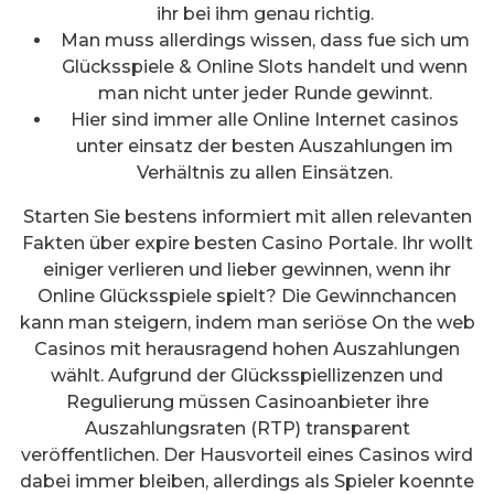
ihr bei ihm genau richtig.
Man muss allerdings wissen, dass fue sich um
Glücksspiele & Online Slots handelt und wenn
man nicht unter jeder Runde gewinnt.
Hier sind immer alle Online Internet casinos
unter einsatz der besten Auszahlungen im
Verhältnis zu allen Einsätzen.
Starten Sie bestens informiert mit allen relevanten
Fakten über expire besten Casino Portale. Ihr wollt
einiger verlieren und lieber gewinnen, wenn ihr
Online Glücksspiele spielt? Die Gewinnchancen
kann man steigern, indem man seriöse On the web
Casinos mit herausragend hohen Auszahlungen
wählt. Aufgrund der Glücksspiellizenzen und
Regulierung müssen Casinoanbieter ihre
Auszahlungsraten (RTP) transparent
veröffentlichen. Der Hausvorteil eines Casinos wird
dabei immer bleiben, allerdings als Spieler koennte