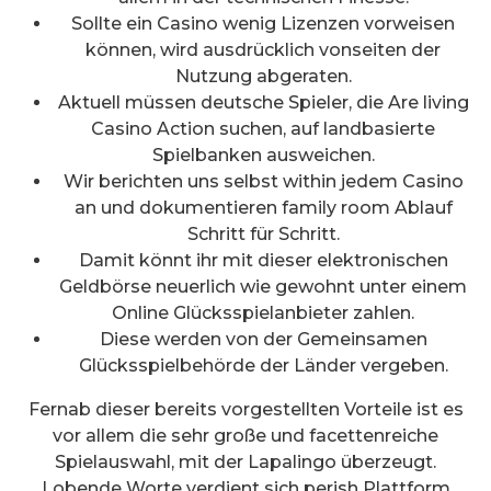
Sollte ein Casino wenig Lizenzen vorweisen
können, wird ausdrücklich vonseiten der
Nutzung abgeraten.
Aktuell müssen deutsche Spieler, die Are living
Casino Action suchen, auf landbasierte
Spielbanken ausweichen.
Wir berichten uns selbst within jedem Casino
an und dokumentieren family room Ablauf
Schritt für Schritt.
Damit könnt ihr mit dieser elektronischen
Geldbörse neuerlich wie gewohnt unter einem
Online Glücksspielanbieter zahlen.
Diese werden von der Gemeinsamen
Glücksspielbehörde der Länder vergeben.
Fernab dieser bereits vorgestellten Vorteile ist es
vor allem die sehr große und facettenreiche
Spielauswahl, mit der Lapalingo überzeugt.
Lobende Worte verdient sich perish Plattform