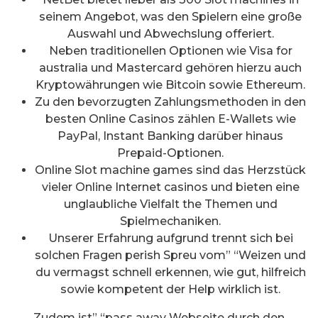
seinem Angebot, was den Spielern eine große
Auswahl und Abwechslung offeriert.
Neben traditionellen Optionen wie Visa for
australia und Mastercard gehören hierzu auch
Kryptowährungen wie Bitcoin sowie Ethereum.
Zu den bevorzugten Zahlungsmethoden in den
besten Online Casinos zählen E-Wallets wie
PayPal, Instant Banking darüber hinaus
Prepaid-Optionen.
Online Slot machine games sind das Herzstück
vieler Online Internet casinos und bieten eine
unglaubliche Vielfalt the Themen und
Spielmechaniken.
Unserer Erfahrung aufgrund trennt sich bei
solchen Fragen perish Spreu vom” “Weizen und
du vermagst schnell erkennen, wie gut, hilfreich
sowie kompetent der Help wirklich ist.
Zudem ist” “pass away Webseite durch den