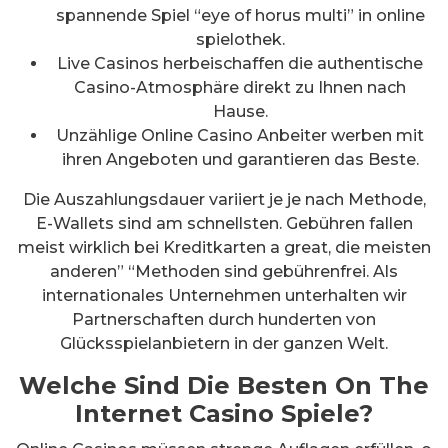
spannende Spiel “eye of horus multi” in online
spielothek.
Live Casinos herbeischaffen die authentische
Casino-Atmosphäre direkt zu Ihnen nach
Hause.
Unzählige Online Casino Anbeiter werben mit
ihren Angeboten und garantieren das Beste.
Die Auszahlungsdauer variiert je je nach Methode,
E-Wallets sind am schnellsten. Gebühren fallen
meist wirklich bei Kreditkarten a great, die meisten
anderen” “Methoden sind gebührenfrei. Als
internationales Unternehmen unterhalten wir
Partnerschaften durch hunderten von
Glücksspielanbietern in der ganzen Welt.
Welche Sind Die Besten On The
Internet Casino Spiele?