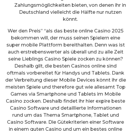
Zahlungsmöglichkeiten bieten, von denen ihr in
Deutschland vielleicht die Hälfte nur nutzen
könnt.
Wer den Preis” “als das beste online Casino 2025
bekommen will, der muss seinen Spielern eine
super mobile Plattform bereithalten. Denn was ist
auch erstrebenswerter als überall und zu alle Zeit
seine Lieblings Casino Spiele zocken zu können?
Deshalb gilt, die besten Casinos online sind
oftmals vorbereitet für Handys und Tablets. Dank
der Verbreitung dieser Mobile Devices könnt ihr die
meisten Spiele und therefore gut wie allesamt Top
Games via Smartphone und Tablets im Mobile
Casino zocken. Deshalb findet ihr hier expire beste
Casino Software und detaillierte Informationen
rund um das Thema Smartphone, Tablet und
Casino Software. Die Gütekriterien einer Software
in einem guten Casino und um ein bestes online