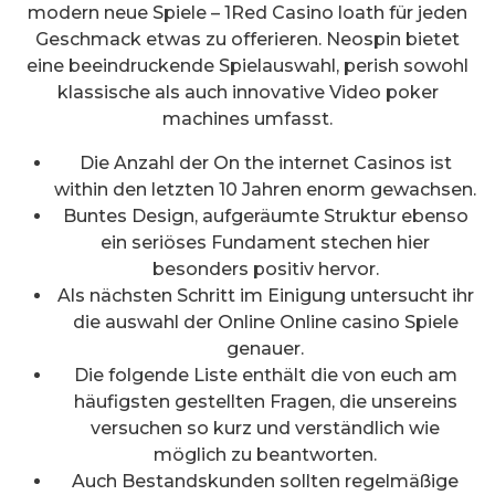
modern neue Spiele – 1Red Casino loath für jeden
Geschmack etwas zu offerieren. Neospin bietet
eine beeindruckende Spielauswahl, perish sowohl
klassische als auch innovative Video poker
machines umfasst.
Die Anzahl der On the internet Casinos ist
within den letzten 10 Jahren enorm gewachsen.
Buntes Design, aufgeräumte Struktur ebenso
ein seriöses Fundament stechen hier
besonders positiv hervor.
Als nächsten Schritt im Einigung untersucht ihr
die auswahl der Online Online casino Spiele
genauer.
Die folgende Liste enthält die von euch am
häufigsten gestellten Fragen, die unsereins
versuchen so kurz und verständlich wie
möglich zu beantworten.
Auch Bestandskunden sollten regelmäßige