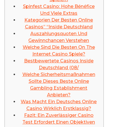
Spinfest Casino: Hohe Bénéfice
Und Viele Extras
Kategorien Der Besten Online
Casinos” “Inside Deutschland
Auszahlungsquoten Und
Gewinnchancen Verstehen
Welche Sind Die Besten On The
Internet Casino Spiele?
Bestbewertete Casinos Inside
Deutschland (08/
Welche Sicherheitsmaßnahmen
Sollte Dieses Beste Online
Gambling Establishment
Anbieten?
Was Macht Ein Deutsches Online
Casino Wirklich Erstklassig?
Fazit: Ein Zuverlässiger Casino
Test Erfordert Einen Objektiven