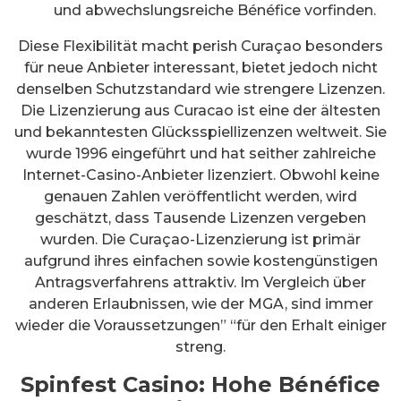
und abwechslungsreiche Bénéfice vorfinden.
Diese Flexibilität macht perish Curaçao besonders
für neue Anbieter interessant, bietet jedoch nicht
denselben Schutzstandard wie strengere Lizenzen.
Die Lizenzierung aus Curacao ist eine der ältesten
und bekanntesten Glücksspiellizenzen weltweit. Sie
wurde 1996 eingeführt und hat seither zahlreiche
Internet-Casino-Anbieter lizenziert. Obwohl keine
genauen Zahlen veröffentlicht werden, wird
geschätzt, dass Tausende Lizenzen vergeben
wurden. Die Curaçao-Lizenzierung ist primär
aufgrund ihres einfachen sowie kostengünstigen
Antragsverfahrens attraktiv. Im Vergleich über
anderen Erlaubnissen, wie der MGA, sind immer
wieder die Voraussetzungen” “für den Erhalt einiger
streng.
Spinfest Casino: Hohe Bénéfice