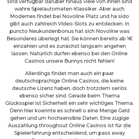
sind verfügbar darüber hinaus viele von ihnen sind
wahre Spielautomaten-Klassiker. Aber auch
Modernes findet bei Novoline Platz und ha sido
gibt auch zahlreich Video-Slots zu entdecken. In
puncto Neukundenbonus hat sich Novoline was
Besonderes überlegt hat. Sie können bereits ab 1€
einzahlen und es zunächst langsam angehen
lassen. Natürlich dürfen ebenso bei den Online
Casinos unsere Bunnys nicht fehlen!
Allerdings findet man auch ein paar
deutschsprachige Online Casinos, die keine
deutsche Lizenz haben, doch trotzdem seriös
ebenso sicher sind. Gerade beim Thema
Glücksspiel ist Sicherheit ein sehr wichtiges Thema.
Denn hier koennte es schnell o eine Menge Geld
gehen und um hochsensible Daten. Eine zügige
Auszahlung throughout Online Casinos ist für die
Spielerfahrung entscheidend, um pass away