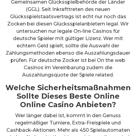
Gemeinsamen Glücksspielbehörde der Länder
(GGL). Seit Inkrafttreten des neuen
Glücksspielstaatsvertrags ist echt nur noch das
Zocken bei diesen Glücksspielanbietern legal. Wir
untersuchen nur legale On-line Casinos für
deutsche Spieler mit gültiger Lizenz. Wer mit
echtem Geld spielt, sollte die Auswahl der
Zahlungsmethoden ebenso die Auszahlungsdauer
prüfen. Für deutsche Zocker ist bei On the web
Casinos im Vereinbarung zudem die
Auszahlungsquote der Spiele related.
Welche Sicherheitsmaßnahmen
Sollte Dieses Beste Online
Online Casino Anbieten?
Wer länger dabei ist, kommt in den Genuss
regelmäßiger Turniere, Extra-Freispiele und
Cashback-Aktionen. Mehr als 450 Spielautomaten