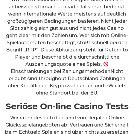
anbeissen stomach – gerade, falls man bedenkt,
wenn internationale Werte meistens auf deutlich
großzügigeren Bedingungen basieren. Nicht jeder
Slot zahlt gleich gut aus und nicht jedes Casino
geht clear mit den Zahlen um. Wer sich mit Online-
Spielautomaten beschäftigt, stößt schnell bei den
Begriff „RTP“. Diese Abkürzung steht für Return to
Player und beschreibt die durchschnittliche
Auszahlungsquote eines Spiels.
Einschränkungen bei ZahlungsmethodenNicht
erlaubt sind throughout Deutschland Zahlungen
über Kreditlinien, Kryptowährungen und eWallets
ohne Standort bei der EU.
Seriöse On-line Casino Tests
Wir raten deshalb dringend von illegalen Online
Glücksspielangeboten ab! Vertrauen und Sicherheit
beim Echtgeld Spielen sind über nichts zu ersetzen.