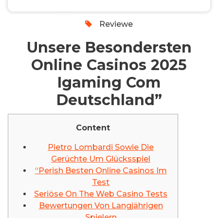
0
Reviewe
Unsere Besondersten
Online Casinos 2025
Igaming Com
Deutschland”
Content
Pietro Lombardi Sowie Die
Gerüchte Um Glücksspiel
“Perish Besten Online Casinos Im
Test
Seriöse On The Web Casino Tests
Bewertungen Von Langjährigen
Spielern