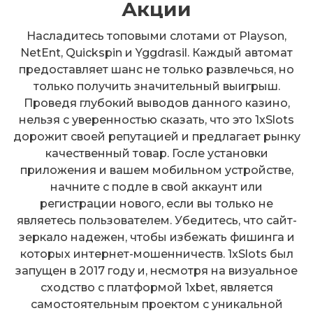
Акции
Насладитесь топовыми слотами от Playson,
NetEnt, Quickspin и Yggdrasil. Каждый автомат
предоставляет шанс не только развлечься, но
только получить значительный выигрыш.
Проведя глубокий выводов данного казино,
нельзя с уверенностью сказать, что это 1xSlots
дорожит своей репутацией и предлагает рынку
качественный товар. Госле установки
приложения и вашем мобильном устройстве,
начните с подле в свой аккаунт или
регистрации нового, если вы только не
являетесь пользователем. Убедитесь, что сайт-
зеркало надежен, чтобы избежать фишинга и
которых интернет-мошенничеств. 1xSlots был
запущен в 2017 году и, несмотря на визуальное
сходство с платформой 1xbet, является
самостоятельным проектом с уникальной