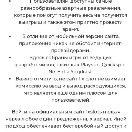
Пользователям доступны самые
разнообразные азартные развлечения,
которые помогут получить весьма получится
выигрыш и также этом приятно провести
время.
В отличие от мобильной версии сайта,
приложение никак не обстоит интернет-
провайдерами.
Здесь собраны игры от ведущих
разработчиков, таких как Playson, Quickspin,
NetEnt а Yggdrasil.
Важно отметить, не сайт 1 x слот не взимает
комиссию за ввод и вывод расходующихся,
что является ещё одним плюсом для
пользователей.
Войти на официальным сайт 1xslots нельзя
через любое один предложенных зеркал. Иной
подход обеспечивает бесперебойный доступ к