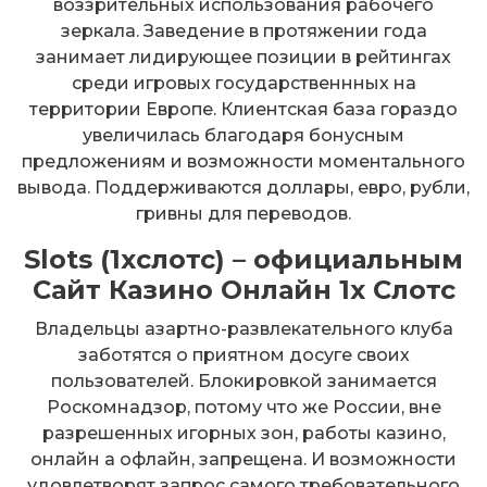
воззрительных использования рабочего
зеркала. Заведение в протяжении года
занимает лидирующее позиции в рейтингах
среди игровых государственнных на
территории Европе. Клиентская база гораздо
увеличилась благодаря бонусным
предложениям и возможности моментального
вывода. Поддерживаются доллары, евро, рубли,
гривны для переводов.
Slots (1хслотс) – официальным
Сайт Казино Онлайн 1х Слотс
Владельцы азартно-развлекательного клуба
заботятся о приятном досуге своих
пользователей. Блокировкой занимается
Роскомнадзор, потому что же России, вне
разрешенных игорных зон, работы казино,
онлайн а офлайн, запрещена. И возможности
удовлетворят запрос самого требовательного