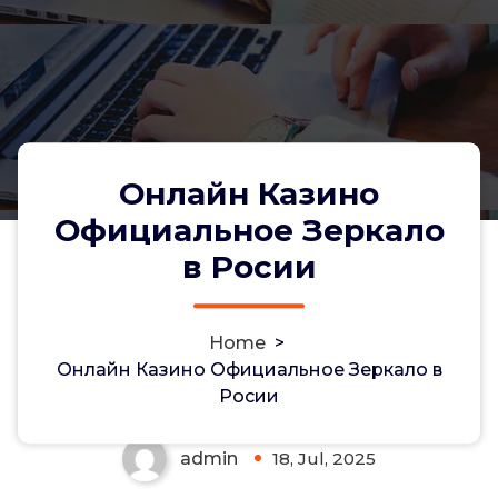
Онлайн Казино
Официальное Зеркало
в Росии
Онлайн Казино Официальное
Home
>
Зеркало в Росии
Онлайн Казино Официальное Зеркало в
Росии
admin
18, Jul, 2025
0