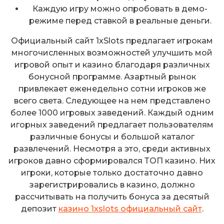
Каждую игру можно опробовать в демо-
режиме перед ставкой в реальные деньги.
Официальный сайт 1xSlots предлагает игрокам
многочисленных возможностей улучшить мой
игровой опыт и казино благодаря различных
бонусной программе. Азартный рынок
привлекает еженедельно сотни игроков же
всего света. Следующее на нем представлено
более 1000 игровых заведений. Каждый одним
игорных заведений предлагает пользователям
различные бонусы и большой каталог
развлечений. Несмотря а это, среди активных
игроков давно сформировался ТОП казино. Них
игроки, которые только достаточно давно
зарегистрировались в казино, должно
рассчитывать на получить бонуса за десятый
депозит
казино 1xslots официальный сайт
.