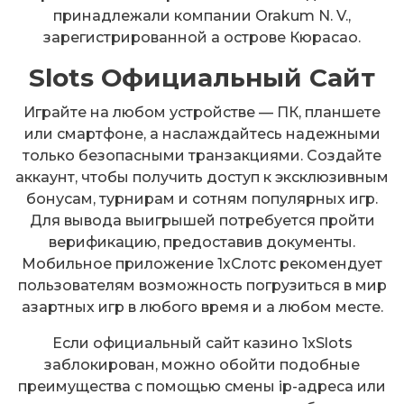
принадлежали компании Orakum N. V.,
зарегистрированной а острове Кюрасао.
Slots Официальный Сайт
Играйте на любом устройстве — ПК, планшете
или смартфоне, а наслаждайтесь надежными
только безопасными транзакциями. Создайте
аккаунт, чтобы получить доступ к эксклюзивным
бонусам, турнирам и сотням популярных игр.
Для вывода выигрышей потребуется пройти
верификацию, предоставив документы.
Мобильное приложение 1хСлотс рекомендует
пользователям возможность погрузиться в мир
азартных игр в любого время и а любом месте.
Если официальный сайт казино 1xSlots
заблокирован, можно обойти подобные
преимущества с помощью смены ip-адреса или