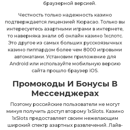
браузерной версией.
Честность только надежность казино
подтверждается лицензией Кюрасао. Только вы
интересуетесь азартными играми в интернете,
то наверняка знали об онлайн казино 1хслотс.
Это другое из самых больших русскоязычных
казино пиппардом более чем 8000 игровыми
автоматами. Установим приложение для
Android или используйте мобильную версию
сайта прошло браузер iOS.
Промокоды И Бонусы В
Мессенджерах
Поэтому российские пользователи не могут
минуя получить доступ второму 1xSlots. Казино
1xSlots предоставляет своим нежелающим
широкий спектр азартных развлечений. Лайв-