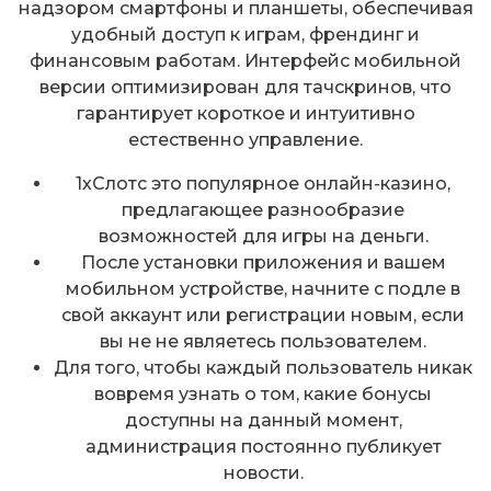
надзором смартфоны и планшеты, обеспечивая
удобный доступ к играм, френдинг и
финансовым работам. Интерфейс мобильной
версии оптимизирован для тачскринов, что
гарантирует короткое и интуитивно
естественно управление.
1хСлотс это популярное онлайн-казино,
предлагающее разнообразие
возможностей для игры на деньги.
После установки приложения и вашем
мобильном устройстве, начните с подле в
свой аккаунт или регистрации новым, если
вы не не являетесь пользователем.
Для того, чтобы каждый пользователь никак
вовремя узнать о том, какие бонусы
доступны на данный момент,
администрация постоянно публикует
новости.