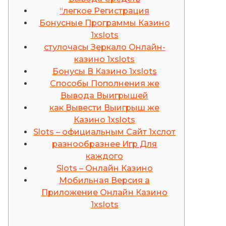
“легкое Регистрация
Бонусные Программы Казино
1xslots
стулочасы Зеркало Онлайн-
казино 1xslots
Бонусы В Казино 1хslots
Способы Пополнения же
Вывода Выигрышей
как Вывести Выигрыш же
Казино 1xslots
Slots – официальным Сайт 1хслот
разнообразнее Игр Для
каждого
Slots – Онлайн Казино
Мобильная Версия а
Приложение Онлайн Казино
1xslots