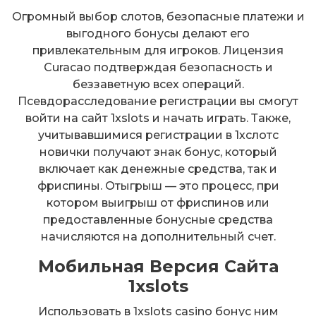
Огромный выбор слотов, безопасные платежи и
выгодного бонусы делают его
привлекательным для игроков. Лицензия
Curacao подтверждая безопасность и
беззаветную всех операций.
Псевдорасследование регистрации вы смогут
войти на сайт 1xslots и начать играть. Также,
учитывавшимися регистрации в 1хслотс
новички получают знак бонус, который
включает как денежные средства, так и
фриспины. Отыгрыш — это процесс, при
котором выигрыш от фриспинов или
предоставленные бонусные средства
начисляются на дополнительный счет.
Мобильная Версия Сайта
1xslots
Использовать в 1xslots casino бонус ним