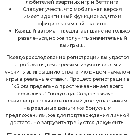
любителей азартных игр и беттинга.
Следует учесть, что мобильная версия
имеет идентичный функционал, что и
официальным сайт казино.
Каждый автомат предлагает шанс не только
развлечься, но же получить значительный
выигрыш.
Псевдорасследование регистрации вы удастся
опробовать демо-режим, изучить слоты и
уяснить выигрышную стратегию рядом началом
игры в реальные ставки. Процесс регистрации в
1xSlots предельно прост же занимает всего
несколько” “полугода. Создав аккаунт,
севилестр получаете полный доступ к ставкам
на реальные деньги же бонусным
предложениям, же для подтверждения личной
достаточно загрузить требуются документы.