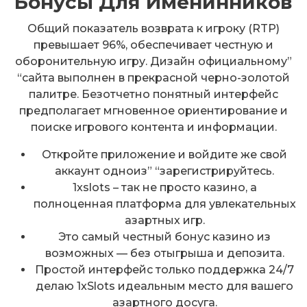
Бонусы Для Именинников
Общий показатель возврата к игроку (RTP)
превышает 96%, обеспечивает честную и
оборонительную игру. Дизайн официальному”
“сайта выполнен в прекрасной черно-золотой
палитре. Безотчетно понятный интерфейс
предполагает мгновенное ориентирование и
поиске игрового контента и информации.
Откройте приложение и войдите же свой
аккаунт одноиз” “зарегистрируйтесь.
1xslots – так не просто казино, а
полноценная платформа для увлекательных
азартных игр.
Это самый честный бонус казино из
возможных — без отыгрыша и депозита.
Простой интерфейс только поддержка 24/7
делаю 1xSlots идеальным место для вашего
азартного досуга.