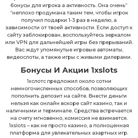
бонусы для игрока а активность. Она очень”
“неплохо продумана таким тем, чтобы игрок
получил подарки 1-3 раз в неделю, а
зависимости от твоей активности. Если доступ к
сайту заблокирован, воспользуйтесь зеркалом
или VPN для дальнейшей игры без прерываний.
Вас ждут упомянутые игровые автоматы,
видеослоты, а также игры с живыми дилерами.
Бонусы И Акции 1xslots
1хслотс предложил около сотни
немногочисленных способов, позволяющих
пополнить депозит на сайте. Внести деньги
нельзя как онлайн вскоре сайт казино, так и
наличными и терминале. Средства встречается
на счету мгновенно, комиссия не взимается.
1xslots – как не просто казино, а полноценная
платформа для увлекательных азартных игр.