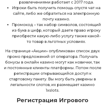
развлечениями работает с 2017 года.
Игроки быть получить помощь спустя чат на
сайте, либо же обратиться на электронную
почту казино.
Промокод – так набор символов, состоящий
из букв а цифр, который даете право игроку
приобрести какую-либо услугу также какой-
то товар в льготных условиях.
На странице «Акции» опубликован список двух
промо предложений от оператора. Получать
бонусы в онлайн казино могут как новички, так
и постоянные клиенты платформы. Потом после
регистрации открывающийся доступ к
стартовому пакету. Вы могу быть уверены в
легальности слотов, их размещает казино
1xslots.
Регистрация Игрового