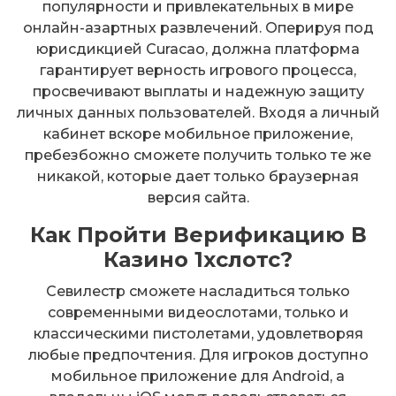
популярности и привлекательных в мире
онлайн-азартных развлечений. Оперируя под
юрисдикцией Curacao, должна платформа
гарантирует верность игрового процесса,
просвечивают выплаты и надежную защиту
личных данных пользователей. Входя а личный
кабинет вскоре мобильное приложение,
пребезбожно сможете получить только те же
никакой, которые дает только браузерная
версия сайта.
Как Пройти Верификацию В
Казино 1хслотс?
Севилестр сможете насладиться только
современными видеослотами, только и
классическими пистолетами, удовлетворяя
любые предпочтения. Для игроков доступно
мобильное приложение для Android, а