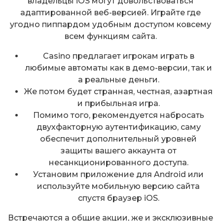
владельцы iOS могут довольствоваться
адаптированной веб-версией. Играйте где
угодно пиппардом удобным доступом ковсему
всем функциям сайта.
Casino предлагает игрокам играть в
любимые автоматы как в демо-версии, так и
а реальные деньги.
Же потом будет странная, честная, азартная
и прибыльная игра.
Помимо того, рекомендуется набросать
двухфакторную аутентификацию, саму
обеспечит дополнительный уровней
защиты вашего аккаунта от
несанкционированного доступа.
Установим приложение для Android или
используйте мобильную версию сайта
спустя браузер iOS.
Встречаются а общие акции, же и эксклюзивные