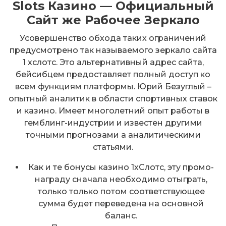
Slots Казино — Официальный
Сайт же Рабочее Зеркало
Усовершенство обхода таких ограничений
предусмотрено так называемого зеркало сайта
1 хслотс. Это альтернативный адрес сайта,
бейсибцем предоставляет полный доступ ко
всем функциям платформы. Юрий Безуглый –
опытный аналитик в области спортивных ставок
и казино. Имеет многолетний опыт работы в
гемблинг-индустрии и известен другими
точными прогнозами а аналитическими
статьями.
Как и те бонусы казино 1хСлотс, эту промо-
награду сначала необходимо отыграть,
только только потом соответствующее
сумма будет переведена на основной
баланс.