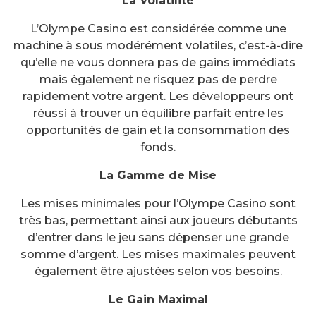
La Volatilité
L’Olympe Casino est considérée comme une
machine à sous modérément volatiles, c’est-à-dire
qu’elle ne vous donnera pas de gains immédiats
mais également ne risquez pas de perdre
rapidement votre argent. Les développeurs ont
réussi à trouver un équilibre parfait entre les
opportunités de gain et la consommation des
fonds.
La Gamme de Mise
Les mises minimales pour l’Olympe Casino sont
très bas, permettant ainsi aux joueurs débutants
d’entrer dans le jeu sans dépenser une grande
somme d’argent. Les mises maximales peuvent
également être ajustées selon vos besoins.
Le Gain Maximal