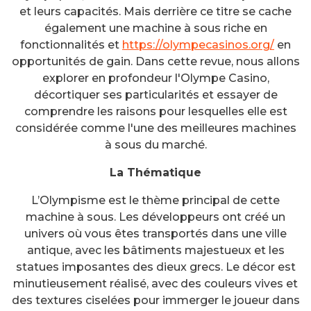
et leurs capacités. Mais derrière ce titre se cache
également une machine à sous riche en
fonctionnalités et
https://olympecasinos.org/
en
opportunités de gain. Dans cette revue, nous allons
explorer en profondeur l'Olympe Casino,
décortiquer ses particularités et essayer de
comprendre les raisons pour lesquelles elle est
considérée comme l'une des meilleures machines
à sous du marché.
La Thématique
L’Olympisme est le thème principal de cette
machine à sous. Les développeurs ont créé un
univers où vous êtes transportés dans une ville
antique, avec les bâtiments majestueux et les
statues imposantes des dieux grecs. Le décor est
minutieusement réalisé, avec des couleurs vives et
des textures ciselées pour immerger le joueur dans