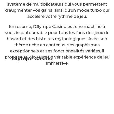
système de multiplicateurs qui vous permettent
d’augmenter vos gains, ainsi qu’un mode turbo qui
accélère votre rythme de jeu.
En résumé, l’Olympe Casino est une machine à
sous incontournable pour tous les fans des jeux de
hasard et des histoires mythologiques. Avec son
thème riche en contenus, ses graphismes
exceptionnels et ses fonctionnalités variées, il
propose aux joueurs un véritable expérience de jeu
Olympe Casino
immersive.