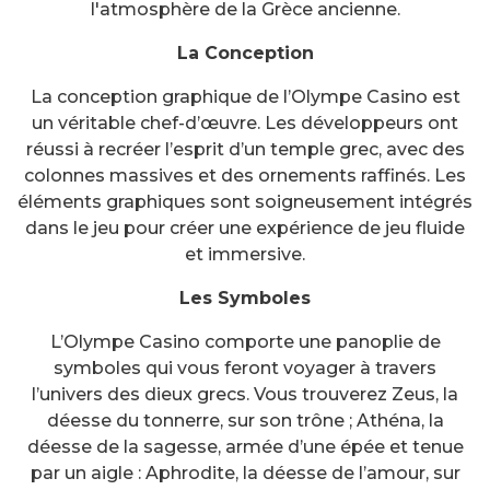
l'atmosphère de la Grèce ancienne.
La Conception
La conception graphique de l’Olympe Casino est
un véritable chef-d’œuvre. Les développeurs ont
réussi à recréer l’esprit d’un temple grec, avec des
colonnes massives et des ornements raffinés. Les
éléments graphiques sont soigneusement intégrés
dans le jeu pour créer une expérience de jeu fluide
et immersive.
Les Symboles
L’Olympe Casino comporte une panoplie de
symboles qui vous feront voyager à travers
l’univers des dieux grecs. Vous trouverez Zeus, la
déesse du tonnerre, sur son trône ; Athéna, la
déesse de la sagesse, armée d’une épée et tenue
par un aigle : Aphrodite, la déesse de l’amour, sur