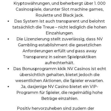
Kryptowährungen, und beherbergt über 1. 000
Casinospiele, darunter Slot machine games,
Roulette und Black jack.
Das System ist auch transparent und belohnt
tatsächlich die Treue – nicht lediglich die hohen
Einzahlungen.
Die Lizenzierung stellt zuverlässig, dass NV
Gambling establishment die gesetzlichen
Anforderungen erfüllt und pass away
Transparenz in seinen Spielpraktiken
aufrechterhält.
Das Bonusprogramm kklk NV Casinos ist echt
übersichtlich gehalten, bietet jedoch die
wesentlichen Aktionen, die Spieler erwarten.
Ja, dasjenige NV Casino bietet ein VIP-
Programm für Spieler, die regelmäßig hohe
Beträge einzahlen.
Positiv hervorzuheben sind zudem der