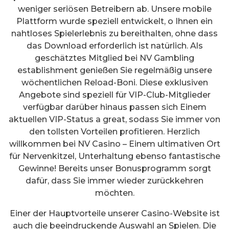
weniger seriösen Betreibern ab. Unsere mobile
Plattform wurde speziell entwickelt, o Ihnen ein
nahtloses Spielerlebnis zu bereithalten, ohne dass
das Download erforderlich ist natürlich. Als
geschätztes Mitglied bei NV Gambling
establishment genießen Sie regelmäßig unsere
wöchentlichen Reload-Boni. Diese exklusiven
Angebote sind speziell für VIP-Club-Mitglieder
verfügbar darüber hinaus passen sich Einem
aktuellen VIP-Status a great, sodass Sie immer von
den tollsten Vorteilen profitieren. Herzlich
willkommen bei NV Casino – Einem ultimativen Ort
für Nervenkitzel, Unterhaltung ebenso fantastische
Gewinne! Bereits unser Bonusprogramm sorgt
dafür, dass Sie immer wieder zurückkehren
möchten.
Einer der Hauptvorteile unserer Casino-Website ist
auch die beeindruckende Auswahl an Spielen. Die