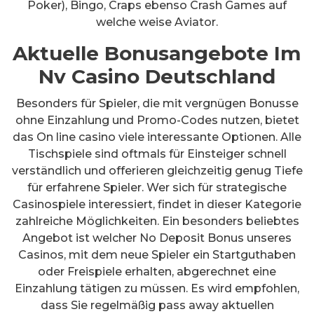
Poker), Bingo, Craps ebenso Crash Games auf
welche weise Aviator.
Aktuelle Bonusangebote Im
Nv Casino Deutschland
Besonders für Spieler, die mit vergnügen Bonusse
ohne Einzahlung und Promo-Codes nutzen, bietet
das On line casino viele interessante Optionen. Alle
Tischspiele sind oftmals für Einsteiger schnell
verständlich und offerieren gleichzeitig genug Tiefe
für erfahrene Spieler. Wer sich für strategische
Casinospiele interessiert, findet in dieser Kategorie
zahlreiche Möglichkeiten. Ein besonders beliebtes
Angebot ist welcher No Deposit Bonus unseres
Casinos, mit dem neue Spieler ein Startguthaben
oder Freispiele erhalten, abgerechnet eine
Einzahlung tätigen zu müssen. Es wird empfohlen,
dass Sie regelmäßig pass away aktuellen