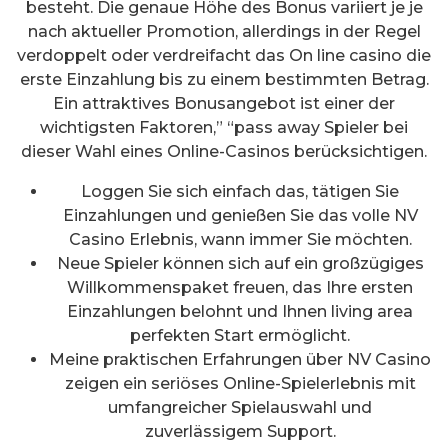
besteht. Die genaue Höhe des Bonus variiert je je
nach aktueller Promotion, allerdings in der Regel
verdoppelt oder verdreifacht das On line casino die
erste Einzahlung bis zu einem bestimmten Betrag.
Ein attraktives Bonusangebot ist einer der
wichtigsten Faktoren,” “pass away Spieler bei
dieser Wahl eines Online-Casinos berücksichtigen.
Loggen Sie sich einfach das, tätigen Sie
Einzahlungen und genießen Sie das volle NV
Casino Erlebnis, wann immer Sie möchten.
Neue Spieler können sich auf ein großzügiges
Willkommenspaket freuen, das Ihre ersten
Einzahlungen belohnt und Ihnen living area
perfekten Start ermöglicht.
Meine praktischen Erfahrungen über NV Casino
zeigen ein seriöses Online-Spielerlebnis mit
umfangreicher Spielauswahl und
zuverlässigem Support.