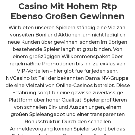
Casino Mit Hohem Rtp
Ebenso Großen Gewinnen
Wir bieten unseren Spielern ständig eine Vielzahl
vonseiten Boni und Aktionen, um nicht lediglich
neue Kunden über gewinnen, sondern im übrigen
bestehende Spieler langfristig zu binden. Von
einem großzügigen Willkommenspaket über
regelmäßige Promotionen bis hin zu exklusiven
VIP-Vorteilen – hier gibt fue für jeden sehr.
NVCasino ist Teil der bekannten Dama NV-Gruppe,
die eine Vielzahl von Online-Casinos betreibt. Diese
Erfahrung sorgt für eine gewisse zuverlässige
Plattform über hoher Qualität. Spieler profitieren
von schnellen Ein- und Auszahlungen, einem
großen Spieleangebot und einer transparenten
Bonusstruktur. Durch den schnellen
Anmeldevorgang können Spieler sofort bei das