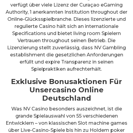
verfügt über viele Lizenz der Curaçao eGaming
Authority, 1 anerkannten Institution throughout der
Online-Glücksspielbranche. Dieses lizenzierte und
regulierte Casino hält sich an internationale
Specifications und bietet living room Spielern
Vertrauen throughout seinen Betrieb. Die
Lizenzierung stellt zuverlässig, dass NV Gambling
establishment die gesetzlichen Anforderungen
erfüllt und expire Transparenz in seinen
Spielpraktiken aufrechterhält.
Exklusive Bonusaktionen Für
Unsercasino Online
Deutschland
Was NV Casino besonders auszeichnet, ist die
grande Spielauswahl von 55 verschiedenen
Entwicklern – von klassischen Slot machine games
über Live-Casino-Spiele bis hin zu Holdem poker