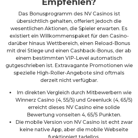
Empfehlen?
Das Bonusprogramm des NV Casinos ist
übersichtlich gehalten, offeriert jedoch die
wesentlichen Aktionen, die Spieler erwarten. Es
existiert ein Willkommenspaket für den Casino-
darüber hinaus Wettbereich, einen Reload-Bonus
mit drei Stiege und einen Cashback-Bonus, der ab
einem bestimmten VIP-Level automatisch
gutgeschrieben ist. Extravagante Promotionen wie
spezielle High-Roller-Angebote sind oftmals
derzeit nicht verfügbar.
Im direkten Vergleich durch Mitbewerbern wie
Winnerz Casino (4, 55/5) und Greenluck (4, 65/5)
erreicht dieses NV Casino eine solide
Bewertung vonseiten 4, 65/5 Punkten.
Die mobile Version von NV Casino ist echt zwar
keine native App, aber die mobile Webseite
funktioniert tadellos.