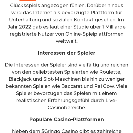
Glücksspiels angezogen fühlen. Darüber hinaus
wird das Internet als bevorzugte Plattform für
Unterhaltung und sozialen Kontakt gesehen. Im
Jahr 2022 gab es laut einer Studie über 1 Milliarde
registrierte Nutzer von Online-Spielplattformen
weltweit.
Interessen der Spieler
Die Interessen der Spieler sind vielfältig und reichen
von den beliebtesten Spielarten wie Roulette,
Blackjack und Slot-Maschinen bis hin zu weniger
bekannten Spielen wie Baccarat und Pai Gow. Viele
Spieler bevorzugen das Spielen mit einem
realistischen Erfahrungsgefühl durch Live-
Casinobereiche.
Populäre Casino-Plattformen
Neben dem 5Gringo Casino gibt es zahlreiche