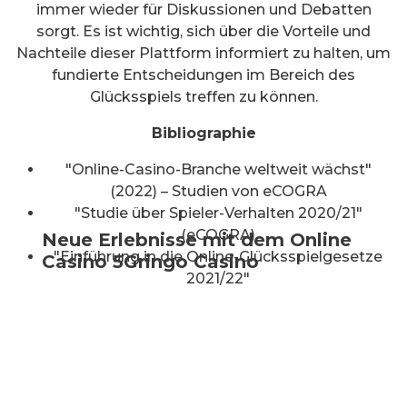
immer wieder für Diskussionen und Debatten
sorgt. Es ist wichtig, sich über die Vorteile und
Nachteile dieser Plattform informiert zu halten, um
fundierte Entscheidungen im Bereich des
Glücksspiels treffen zu können.
Bibliographie
"Online-Casino-Branche weltweit wächst"
(2022) – Studien von eCOGRA
"Studie über Spieler-Verhalten 2020/21"
(eCOGRA)
Neue Erlebnisse mit dem Online
"Einführung in die Online-Glücksspielgesetze
Casino 5Gringo Casino
2021/22"