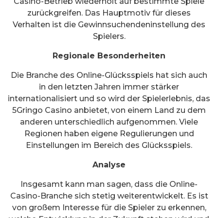
Casino-Betrieb wiederholt auf bestimmte Spiele
zurückgreifen. Das Hauptmotiv für dieses
Verhalten ist die Gewinnsuchendeninstellung des
Spielers.
Regionale Besonderheiten
Die Branche des Online-Glücksspiels hat sich auch
in den letzten Jahren immer stärker
internationalisiert und so wird der Spielerlebnis, das
5Gringo Casino anbietet, von einem Land zu dem
anderen unterschiedlich aufgenommen. Viele
Regionen haben eigene Regulierungen und
Einstellungen im Bereich des Glücksspiels.
Analyse
Insgesamt kann man sagen, dass die Online-
Casino-Branche sich stetig weiterentwickelt. Es ist
von großem Interesse für die Spieler zu erkennen,