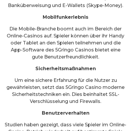
Banküberweisung und E-Wallets (Skype-Money).
Mobilfunkerlebnis
Die Mobile-Branche boomt auch im Bereich der
Online-Casinos auf. Spieler können über ihr Handy
oder Tablet an den Spielen teilnehmen und die
App-Software des 5Gringo Casinos bietet eine
gute Benutzerfreundlichkeit.
Sicherheitsmaßnahmen
Um eine sichere Erfahrung für die Nutzer zu
gewährleisten, setzt das 5Gringo Casino moderne
Sicherheitstechniken ein. Dies beinhaltet SSL-
Verschlüsselung und Firewalls.
Benutzerverhalten
Studien haben gezeigt, dass viele Spieler im Online-