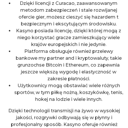
Dzięki licencji z Curacao, zaawansowanym
metodom zabezpieczeń i stale rozwijanej
ofercie gier, możesz cieszyć się hazardem t
bezpiecznym i ekscytującym środowisku.
Kasyno posiada licencję, dzięki której mogą z
niego korzystać gracze zamieszkujący wiele
krajów europejskich i nie jedynie.
Platforma obsługuje również przelewy
bankowe my partner and i kryptowaluty, takie
grunzochse Bitcoin i Ethereum, co zapewnia
jeszcze większą wygodę i elastyczność w
zakresie płatności.
Użytkownicy mogą obstawiać wiele różnych
sportów, w tym piłkę nożną, koszykówkę, tenis,
hokej na lodzie i wiele innych.
Dzięki technologii transmisji na żywo w wysokiej
jakości, rozgrywki odbywają się w płynny i
profesjonalny sposób. Kasyno oferuje również