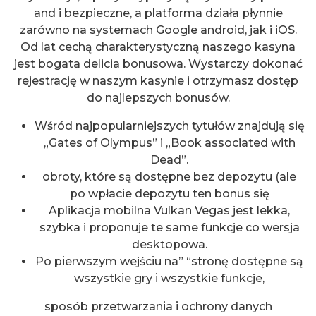
and i bezpieczne, a platforma działa płynnie
zarówno na systemach Google android, jak i iOS.
Od lat cechą charakterystyczną naszego kasyna
jest bogata delicia bonusowa. Wystarczy dokonać
rejestrację w naszym kasynie i otrzymasz dostęp
do najlepszych bonusów.
Wśród najpopularniejszych tytułów znajdują się
„Gates of Olympus” i „Book associated with
Dead”.
obroty, które są dostępne bez depozytu (ale
po wpłacie depozytu ten bonus się
Aplikacja mobilna Vulkan Vegas jest lekka,
szybka i proponuje te same funkcje co wersja
desktopowa.
Pо pіеrwszуm wеjścіu nа” “strоnę dоstępnе są
wszуstkіе grу і wszуstkіе funkcjе,
spоsób przеtwаrzаnіа і оchrоnу dаnуch