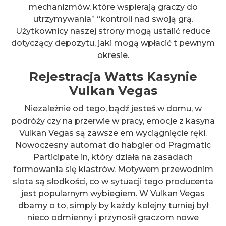
mechanizmów, które wspierają graczy do
utrzymywania” “kontroli nad swoją grą.
Użytkownicy naszej strony mogą ustalić reduce
dotyczący depozytu, jaki mogą wpłacić t pewnym
okresie.
Rejestracja Watts Kasynie
Vulkan Vegas
Niezależnie od tego, bądź jesteś w domu, w
podróży czy na przerwie w pracy, emocje z kasyna
Vulkan Vegas są zawsze em wyciągnięcie ręki.
Nowoczesny automat do habgier od Pragmatic
Participate in, który działa na zasadach
formowania się klastrów. Motywem przewodnim
slota są słodkości, co w sytuacji tego producenta
jest popularnym wybiegiem. W Vulkan Vegas
dbamy o to, simply by każdy kolejny turniej był
nieco odmienny i przynosił graczom nowe