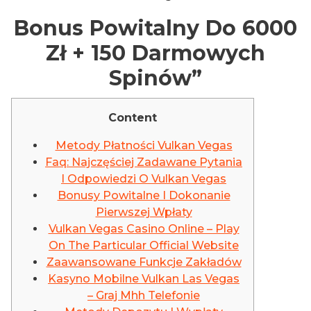
Bonus Powitalny Do 6000
Zł + 150 Darmowych
Spinów”
Content
Metody Płatności Vulkan Vegas
Faq: Najczęściej Zadawane Pytania
I Odpowiedzi O Vulkan Vegas
Bonusy Powitalne I Dokonanie
Pierwszej Wpłaty
Vulkan Vegas Casino Online – Play
On The Particular Official Website
Zaawansowane Funkcje Zakładów
Kasyno Mobilne Vulkan Las Vegas
– Graj Mhh Telefonie