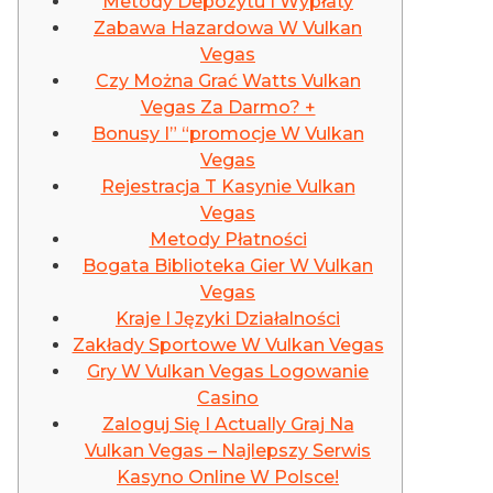
Metody Depozytu I Wypłaty
Zabawa Hazardowa W Vulkan
Vegas
Czy Można Grać Watts Vulkan
Vegas Za Darmo? +
Bonusy I” “promocje W Vulkan
Vegas
Rejestracja T Kasynie Vulkan
Vegas
Metody Płatności
Bogata Biblioteka Gier W Vulkan
Vegas
Kraje I Języki Działalności
Zakłady Sportowe W Vulkan Vegas
Gry W Vulkan Vegas Logowanie
Casino
Zaloguj Się I Actually Graj Na
Vulkan Vegas – Najlepszy Serwis
Kasyno Online W Polsce!