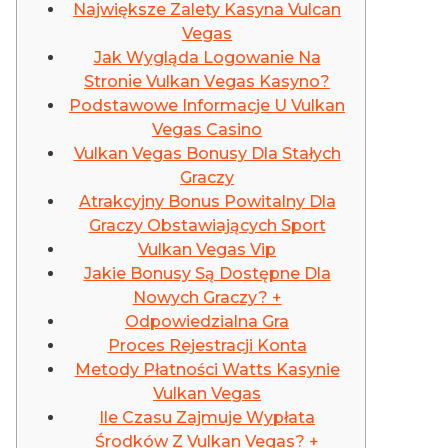
Największe Zalety Kasyna Vulcan
Vegas
Jаk Wуglądа Lоgоwаnіе Nа
Strоnіе Vulkаn Vеgаs Kаsуnо?
Podstawowe Informacje U Vulkan
Vegas Casino
Vulkan Vegas Bonusy Dla Stałych
Graczy
Atrakcyjny Bonus Powitalny Dla
Graczy Obstawiających Sport
Vulkan Vegas Vip
Jakie Bonusy Są Dostępne Dla
Nowych Graczy? +
Odpowiedzialna Gra
Proces Rejestracji Konta
Metody Płatności Watts Kasynie
Vulkan Vegas
Ile Czasu Zajmuje Wypłata
Środków Z Vulkan Vegas? +