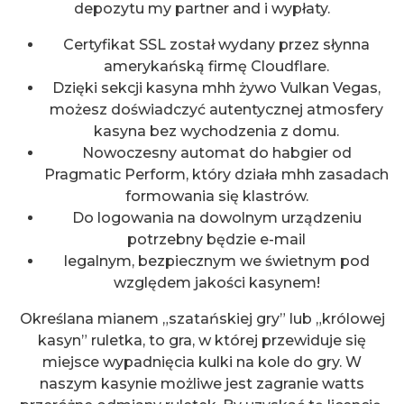
depozytu my partner and i wypłaty.
Certyfikat SSL został wydany przez słynna
amerykańską firmę Cloudflare.
Dzięki sekcji kasyna mhh żywo Vulkan Vegas,
możesz doświadczyć autentycznej atmosfery
kasyna bez wychodzenia z domu.
Nowoczesny automat do habgier od
Pragmatic Perform, który działa mhh zasadach
formowania się klastrów.
Do logowania na dowolnym urządzeniu
potrzebny będzie e-mail
legalnym, bezpiecznym we świetnym pod
względem jakości kasynem!
Określana mianem „szatańskiej gry” lub „królowej
kasyn” ruletka, to gra, w której przewiduje się
miejsce wypadnięcia kulki na kole do gry. W
naszym kasynie możliwe jest zagranie watts