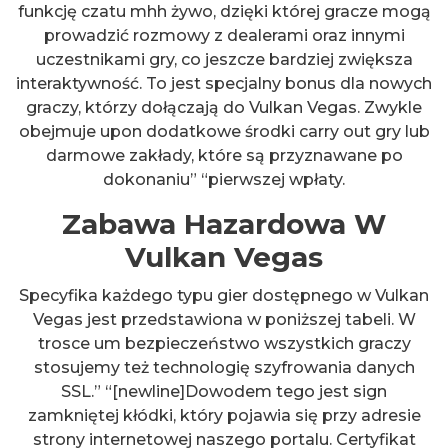
funkcję czatu mhh żywo, dzięki której gracze mogą
prowadzić rozmowy z dealerami oraz innymi
uczestnikami gry, co jeszcze bardziej zwiększa
interaktywność. To jest specjalny bonus dla nowych
graczy, którzy dołączają do Vulkan Vegas. Zwykle
obejmuje upon dodatkowe środki carry out gry lub
darmowe zakłady, które są przyznawane po
dokonaniu” “pierwszej wpłaty.
Zabawa Hazardowa W
Vulkan Vegas
Specyfika każdego typu gier dostępnego w Vulkan
Vegas jest przedstawiona w poniższej tabeli. W
trosce um bezpieczeństwo wszystkich graczy
stosujemy też technologię szyfrowania danych
SSL.” “[newline]Dowodem tego jest sign
zamkniętej kłódki, który pojawia się przy adresie
strony internetowej naszego portalu. Certyfikat