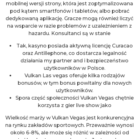
mobilnej wersji strony, która jest zoptymalizowana
pod kątem smartfonów i tabletów, albo pobrać
dedykowaną aplikację. Gracze mogą również liczyć
na wsparcie w razie problemów z uzależnieniem z
hazardu. Konsultanci są w stanie
Tak, kasyno posiada aktywną licencję Curacao
oraz Antillephone, co dostarcza legalność
działania my partner and i bezpieczeństwo
użytkowników w Polsce.
Vulkan Las vegas oferuje kilka rodzajów
bonusów, w tym bonus powitalny dla nowych
użytkowników.
Spora część społeczności Vulkan Vegas chętnie
korzysta z gier live show jako
Wielkość marży w Vulkan Vegas jest konkurencyjna
na rynku zakładów sportowych. Przeważnie wynosi
około 6-8%, ale może się różnić w zależności od