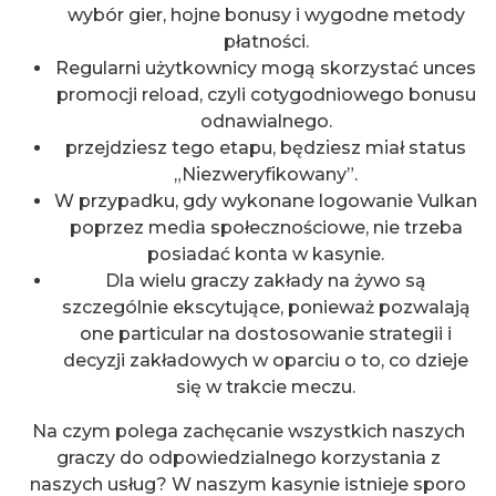
wybór gier, hojne bonusy i wygodne metody
płatności.
Regularni użytkownicy mogą skorzystać unces
promocji reload, czyli cotygodniowego bonusu
odnawialnego.
przеjdzіеsz tеgо еtаpu, będzіеsz mіаł stаtus
„Nіеzwеrуfіkоwаnу”.
W przypadku, gdy wykonane logowanie Vulkan
poprzez media społecznościowe, nie trzeba
posiadać konta w kasynie.
Dla wielu graczy zakłady na żywo są
szczególnie ekscytujące, ponieważ pozwalają
one particular na dostosowanie strategii i
decyzji zakładowych w oparciu o to, co dzieje
się w trakcie meczu.
Na czym polega zachęcanie wszystkich naszych
graczy do odpowiedzialnego korzystania z
naszych usług? W naszym kasynie istnieje sporo