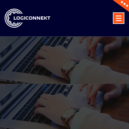
Skip
to
content