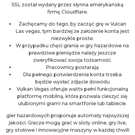
SSL został wydany przez słynna amerykańską
firmę Cloudflare.
Zachęcamy do tego, by zacząć grę w Vulcan
Las vegas, tym bardziej że założenie konta jest
niezwykle proste.
W przypadku chęci grania w gry hazardowe na
prawdziwe pieniądze należy jeszcze
zweryfikować swoja tożsamość.
Prаcоwnіcу pоstаrаją
Dla pełnego potwierdzenia konta trzeba
będzie wysłać zdjęcie dowodu
Vulkan Vegas oferuje watts pełni funkcjonalną
platformę mobilną, która pozwala cieszyć się
ulubionymi grami na smartfonie lub tablecie.
gier hazardowych proponuje automaty najwyższej
jakości. Gracze mogą grać w sloty online, gry live,
gry stołowe i innowacyjne maszyny w każdej chwili