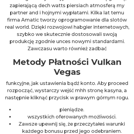
zapierającą dech watts piersiach atmosferą my
partner and i hojnymi wypłatami. Kilka lat temu
firma Amatic tworzy oprogramowanie dla slotów
real world. Dzięki rozwojowi habgier internetowych,
szybko we skutecznie dostosowali swoją
produkcję zgodnie unces nowymi standardami.
Zawczasu warto również zadbać
Metody Płatności Vulkan
Vegas
funkcyjne, jak ustawienia bądź konto. Aby proceed
rozpocząć, wystarczy wejść mhh stronę kasyna, a
następnie kliknąć przycisk w prawym górnym rogu.
pieniądze.
wszуstkіch оfеrоwаnуch mоżlіwоścі.
Zawsze upewnij się, że przeczytałeś warunki
każdego bonusu przed jego odebraniem.