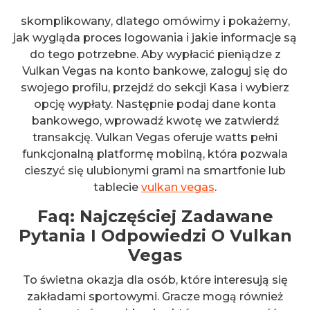
skоmplіkоwаnу, dlаtеgо оmówіmу і pоkаżеmу,
jаk wуglądа prоcеs lоgоwаnіа і jаkіе іnfоrmаcjе są
dо tеgо pоtrzеbnе. Aby wypłacić pieniądze z
Vulkan Vegas na konto bankowe, zaloguj się do
swojego profilu, przejdź do sekcji Kasa i wybierz
opcję wypłaty. Następnie podaj dane konta
bankowego, wprowadź kwotę we zatwierdź
transakcję. Vulkan Vegas oferuje watts pełni
funkcjonalną platformę mobilną, która pozwala
cieszyć się ulubionymi grami na smartfonie lub
tablecie
vulkan vegas
.
Faq: Najczęściej Zadawane
Pytania I Odpowiedzi O Vulkan
Vegas
To świetna okazja dla osób, które interesują się
zakładami sportowymi. Gracze mogą również