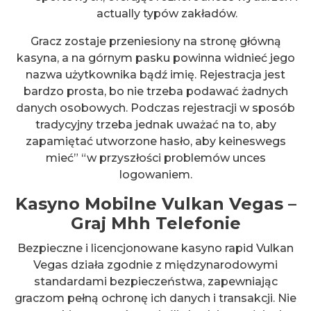
actually typów zakładów.
Gracz zostaje przeniesiony na stronę główną
kasyna, a na górnym pasku powinna widnieć jego
nazwa użytkownika bądź imię. Rejestracja jest
bardzo prosta, bo nie trzeba podawać żadnych
danych osobowych. Podczas rejestracji w sposób
tradycyjny trzeba jednak uważać na to, aby
zapamiętać utworzone hasło, aby keineswegs
mieć” “w przyszłości problemów unces
logowaniem.
Kasyno Mobilne Vulkan Vegas –
Graj Mhh Telefonie
Bezpieczne i licencjonowane kasyno rapid Vulkan
Vegas działa zgodnie z międzynarodowymi
standardami bezpieczeństwa, zapewniając
graczom pełną ochronę ich danych i transakcji. Nie