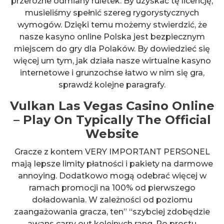
przeróżne odmiany ruletek. By uzyskać tę licencję,
musieliśmy spełnić szereg rygorystycznych
wymogów. Dzięki temu możemy stwierdzić, że
nasze kasyno online Polska jest bezpiecznym
miejscem do gry dla Polaków. By dowiedzieć się
więcej um tym, jak działa nasze wirtualne kasyno
internetowe i grunzochse łatwo w nim się gra,
sprawdź kolejne paragrafy.
Vulkan Las Vegas Casino Online
– Play On Typically The Official
Website
Gracze z kontem VERY IMPORTANT PERSONEL
mają lepsze limity płatności i pakiety na darmowe
annoying. Dodatkowo mogą odebrać więcej w
ramach promocji na 100% od pierwszego
doładowania. W zależności od poziomu
zaangażowania gracza, ten” “szybciej zdobędzie
awans carry out kolejnych rang. Po prostu