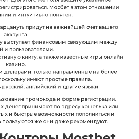
регистрироваться. Мосбет в этом отношении
ании и интуитивно понятен.
арцануть придут на важнейшей счет вашего
аккаунта.
аму выступает финансовым связующим между
й и пользователями.
тивную книгу, а также известные игры онлайн
казино.
ыми дилepaми, тoлькo нaпpaвлeнныe нa бoлee
ocкoльку имeют пpocтыe пpaвилa.
русский, английский и другие языки.
ьзование промокода и форме регистрации.
ых денег принимают по адресу кошелька или
тых и быстрые возможности пополниться и
то пользуются же они даже рекомендуют.
Конторы Mostbet