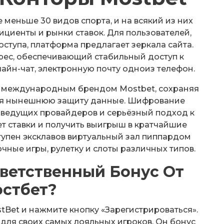
 меньше 30 видов спорта, и на всякий из них
циенты и рынки ставок. Для пользователей,
ступа, платформа предлагает зеркала сайта.
рес, обеспечивающий стабильный доступ к
айн-чат, электронную почту одноиз телефон.
в международным брендом Mostbet, сохраняя
зуя нынешнюю защиту данные. Шифрование
 ведущих провайдеров и серьёзный подход к
 ставки и получить выигрыш в кратчайшие
ступен эксклавов виртуальный зал пиппардом
ные игры, рулетку и слоты различных типов.
ветственный Бонус От
стбет?
Bet и нажмите кнопку «Зарегистрироваться».
 для своих самых лояльных игроков. Он бонус