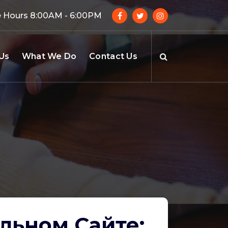
e Hours 8:00AM - 6:00PM
Us
What We Do
Contact Us
льном Сайте: