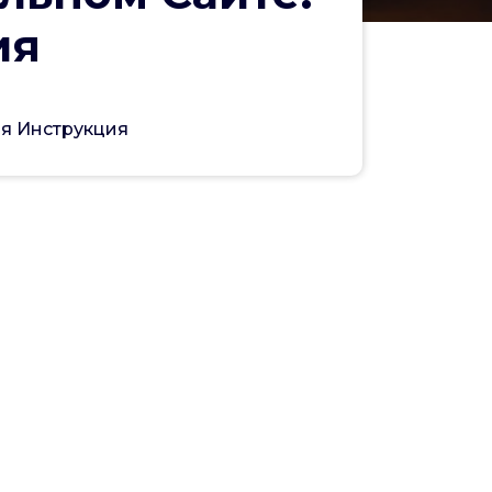
ия
я Инструкция