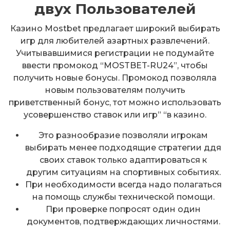
двух Пользователей
Казино Mostbet предлагает широкий выбирать
игр для любителей азартных развлечений.
Учитывавшимися регистрации не подумайте
ввести промокод “MOSTBET-RU24”, чтобы
получить новые бонусы. Промокод позволяла
новым пользователям получить
приветственный бонус, тот можно использовать
усовершенство ставок или игр” “в казино.
Это разнообразие позволяли игрокам
выбирать менее подходящие стратегии ддя
своих ставок только адаптироваться к
другим ситуациям на спортивных событиях.
При необходимости всегда надо полагаться
на помощь службы технической помощи.
При проверке попросят один один
документов, подтверждающих личностями.