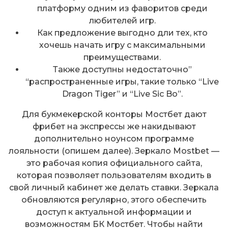
платформу одним из фаворитов среди
любителей игр.
Как предложение выгодно дли тех, кто
хочешь начать игру с максимальными
преимуществами.
Также доступны недостаточно”
“распространенные игры, такие только “Live
Dragon Tiger” и “Live Sic Bo”.
Для букмекерской конторы Мостбет дают
фрибет на экспрессы же накидывают
дополнительно ноунсом программе
лояльности (опишем далее). Зеркало Mostbet —
это рабочая копия официального сайта,
которая позволяет пользователям входить в
свой личный кабинет же делать ставки. Зеркала
обновляются регулярно, этого обеспечить
доступ к актуальной информации и
возможностям БК Мостбет. Чтобы найти