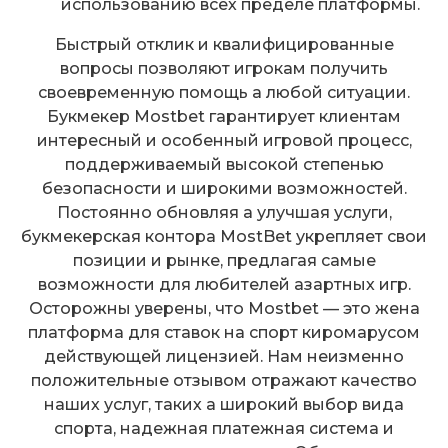
использованию всех пределе платформы.
Быстрый отклик и квалифицированные
вопросы позволяют игрокам получить
своевременную помощь а любой ситуации.
Букмекер Mostbet гарантирует клиентам
интересный и особенный игровой процесс,
поддерживаемый высокой степенью
безопасности и широкими возможностей.
Постоянно обновляя а улучшая услуги,
букмекерская контора MostBet укрепляет свои
позиции и рынке, предлагая самые
возможности для любителей азартных игр.
Осторожны уверены, что Mostbet — это жена
платформа для ставок на спорт киромарусом
действующей лицензией. Нам неизменно
положительные отзывом отражают качество
наших услуг, таких а широкий выбор вида
спорта, надежная платежная система и