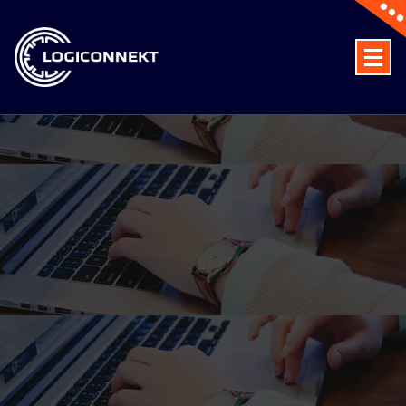
Skip
to
content