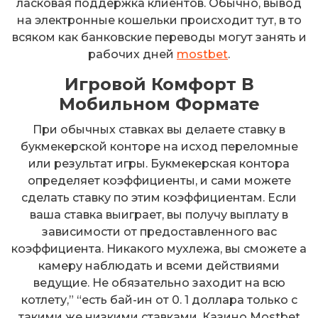
ласковая поддержка клиентов. Обычно, вывод
на электронные кошельки происходит тут, в то
всяком как банковские переводы могут занять и
рабочих дней
mostbet
.
Игровой Комфорт В
Мобильном Формате
При обычных ставках вы делаете ставку в
букмекерской конторе на исход переломные
или результат игры. Букмекерская контора
определяет коэффициенты, и сами можете
сделать ставку по этим коэффициентам. Если
ваша ставка выиграет, вы получу выплату в
зависимости от предоставленного вас
коэффициента. Никакого мухлежа, вы сможете а
камеру наблюдать и всеми действиями
ведущие. Не обязательно заходит на всю
котлету,” “есть бай-ин от 0. 1 доллара только с
такими же низкими ставками. Казино Mostbet