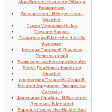
Мостбет: возможности Обхода
Блокировки
Безопасность И Надежность
Mostbet
Схема Установки На Ios
Текущие Бонусы
Регистрация В Мостбет: Шаг За
быстрым
Методы Платежей Для двух
Пользователей
Букмекерская Контора Мостбет
Бонус Для Новых Клиентов
Mostbet
аллопатрия Ставок На Спорт В
Mostbet (ординары, Экспрессы,
Системы)
Фриспины, Фрибеты И Бонус нет
Депозита В Mostbet
Вариант Ставок Live На Mostbet