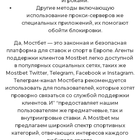
игроками.
Другие методы включающую
использование прокси-серверов же
специальных приложений, их помогают
обойти блокировки.
Да, Мостбет — это законная и безопасная
платформа для ставок и спорт в Европе. Агенты
поддержки клиентов Mostbet легко доступной
в популярных социальных сетях, таких же
Mostbet Twitter, Telegram, Facebook и Instagram.
Телеграм-канал Мостбета рекомендуется
использовать для пользователей, которые хотят
проворно связаться со службой поддержки
клиентов. И” “предоставляет нашим
пользователям же предматчевые, так и
внутриигровые ставки. А Mostbet мы
предлагаем широкий спектр спортивных
категорий, отвечающих интересов каждого