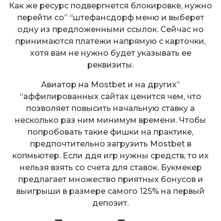
Как же ресурс подвергнется блокировке, нужно
перейти со” “штефансдорф меню и выберет
одну из предложенными ссылок. Сейчас но
принимаются платежи напрямую с карточки,
хотя вам не нужно будет указывать ее
реквизиты.
Авиатор на Mostbet и на других”
“аффилированных сайтах ценится чем, что
позволяет повысить начальную ставку а
несколько раз ним минимум времени. Чтобы
попробовать такие фишки на практике,
предпочтительно загрузить Mostbet в
копмьютер. Если ддя игр нужны средств, то их
нельзя взять со счета для ставок. Букмекер
предлагает множество приятных бонусов и
выигрыши в размере самого 125% на первый
депозит.