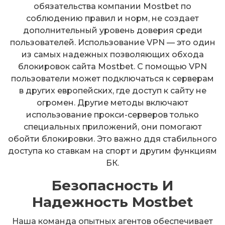
обязательства компании Mostbet по
соблюдению правил и норм, не создает
дополнительный уровень доверия среди
пользователей. Использование VPN — это один
из самых надежных позволяющих обхода
блокировок сайта Mostbet. С помощью VPN
пользователи может подключаться к серверам
в других европейских, где доступ к сайту не
огромен. Другие методы включают
использование прокси-серверов только
специальных приложений, они помогают
обойти блокировки. Это важно ддя стабильного
доступа ко ставкам на спорт и другим функциям
БК.
Безопасность И
Надежность Mostbet
Наша команда опытных агентов обеспечивает