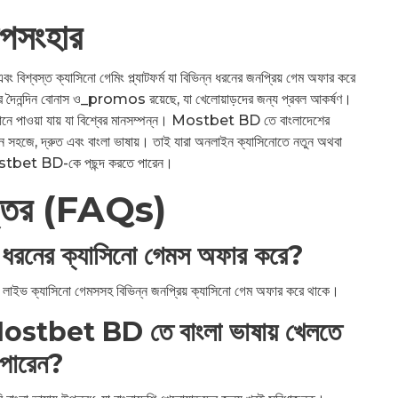
পসংহার
্বস্ত ক্যাসিনো গেমিং প্ল্যাটফর্ম যা বিভিন্ন ধরনের জনপ্রিয় গেম অফার করে
রে দৈনন্দিন বোনাস ও_promos রয়েছে, যা খেলোয়াড়দের জন্য প্রবল আকর্ষণ।
এখানে পাওয়া যায় যা বিশ্বের মানসম্পন্ন। Mostbet BD তে বাংলাদেশের
ন সহজে, দ্রুত এবং বাংলা ভাষায়। তাই যারা অনলাইন ক্যাসিনোতে নতুন অথবা
ostbet BD-কে পছন্দ করতে পারেন।
োত্তর (FAQs)
নের ক্যাসিনো গেমস অফার করে?
লাইভ ক্যাসিনো গেমসসহ বিভিন্ন জনপ্রিয় ক্যাসিনো গেম অফার করে থাকে।
 Mostbet BD তে বাংলা ভাষায় খেলতে
পারেন?