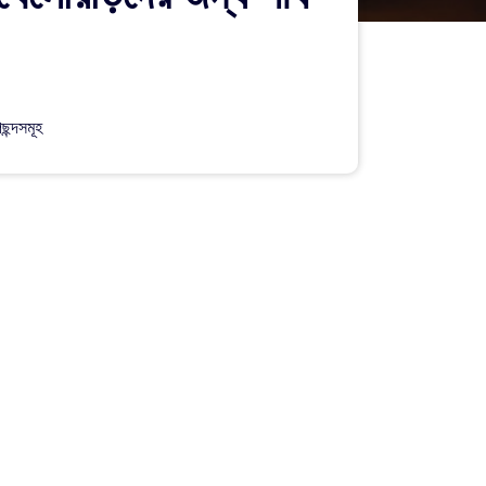
্দসমূহ