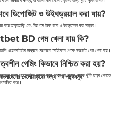
ি বাংলা ভাষায় উপলব্ধ, যা বাংলাদেশি খেলোয়াড়দের জন্য খুবই সুবিধাজনক।
 ডিপোজিট ও উইথড্রয়াল করা যায়?
্যবহার করে তাড়াতাড়ি এবং নিরাপদে টাকা জমা ও উত্তোলন করা সম্ভব।
tbet BD গেম খেলা যায় কি?
লি ওয়েবসাইটের মাধ্যমে যেকোনো স্মার্টফোন থেকে সহজেই গেম খেলা যায়।
শীল গেমিং কিভাবে নিশ্চিত করা হয়?
ণের জন্য গাইডলাইন প্রদান করে এবং গেম ডেমো মোডে ঝুঁকি ছাড়া খেলতে
র খেলোয়াড়দের জন্য শীর্ষ পছন্দসমূহ
উৎসাহিত করে।