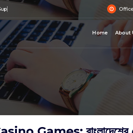
 Support?
Offic
Home
About 
no Games: বাংলাদেশের খেলোয়