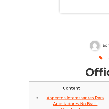
Mostbet Apostas Esportivas
ad
U
Offi
Content
Aspectos Interessantes Para
Apostadores No Brasil