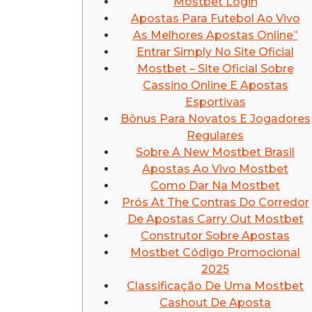
Mostbet Login
Apostas Para Futebol Ao Vivo
As Melhores Apostas Online”
Entrar Simply No Site Oficial
Mostbet – Site Oficial Sobre
Cassino Online E Apostas
Esportivas
Bônus Para Novatos E Jogadores
Regulares
Sobre A New Mostbet Brasil
Apostas Ao Vivo Mostbet
Como Dar Na Mostbet
Prós At The Contras Do Corredor
De Apostas Carry Out Mostbet
Construtor Sobre Apostas
Mostbet Código Promocional
2025
Classificação De Uma Mostbet
Cashout De Aposta