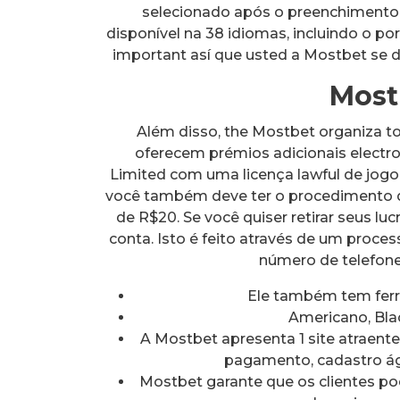
selecionado após o preenchimento 
disponível na 38 idiomas, incluindo o po
important así que usted a Mostbet se 
Most
Além disso, the Mostbet organiza 
oferecem prémios adicionais electron
Limited com uma licença lawful de jogo 
você também deve ter o procedimento de
de R$20. Se você quiser retirar seus lu
conta. Isto é feito através de um proces
número de telefone 
Ele também tem ferr
Americano, Blac
A Mostbet apresenta 1 site atraent
pagamento, cadastro ágil
Mostbet garante que os clientes po