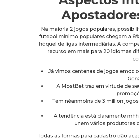
Apostadores
Na maioria 2 jogos populares, possibili
futebol minimo populares chegam a 8
hóquei de ligas intermediárias. A compa
recurso em mais para 20 idiomas dif
co
Já vimos centenas de jogos emocio
Gonz
A MostBet traz em virtude de se
promoçõe
Tem néanmoins de 3 million jogos
A tendência está claramente mhh 
unem vários produtores d
Todas as formas para cadastro dão ace