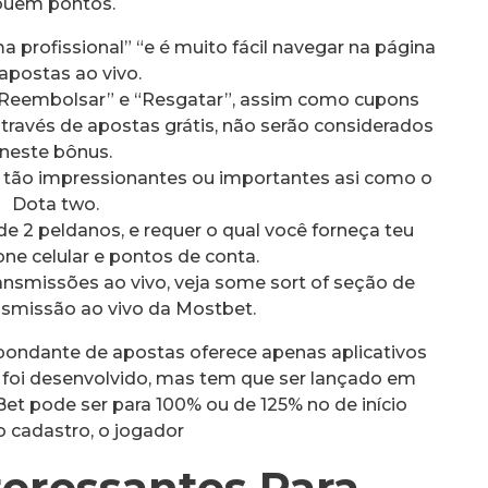
ibuem pontos.
a profissional” “e é muito fácil navegar na página
apostas ao vivo.
“Reembolsar” e “Resgatar”, assim como cupons
través de apostas grátis, não serão considerados
neste bônus.
tão impressionantes ou importantes asi como o
Dota two.
 de 2 peldanos, e requer o qual você forneça teu
ne celular e pontos de conta.
ransmissões ao vivo, veja some sort of seção de
nsmissão ao vivo da Mostbet.
pondante de apostas oferece apenas aplicativos
o foi desenvolvido, mas tem que ser lançado em
et pode ser para 100% ou de 125% no de início
o cadastro, o jogador
teressantes Para