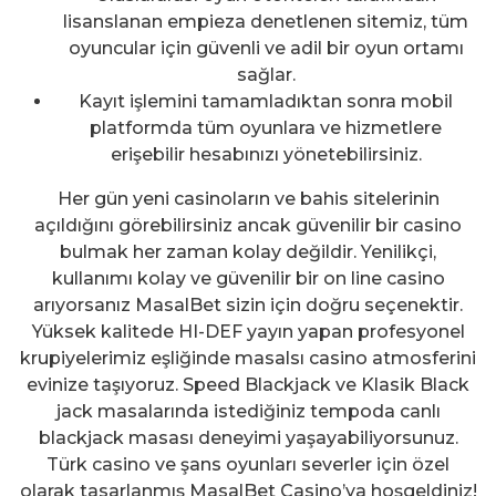
lisanslanan empieza denetlenen sitemiz, tüm
oyuncular için güvenli ve adil bir oyun ortamı
sağlar.
Kayıt işlemini tamamladıktan sonra mobil
platformda tüm oyunlara ve hizmetlere
erişebilir hesabınızı yönetebilirsiniz.
Her gün yeni casinoların ve bahis sitelerinin
açıldığını görebilirsiniz ancak güvenilir bir casino
bulmak her zaman kolay değildir. Yenilikçi,
kullanımı kolay ve güvenilir bir on line casino
arıyorsanız MasalBet sizin için doğru seçenektir.
Yüksek kalitede HI-DEF yayın yapan profesyonel
krupiyelerimiz eşliğinde masalsı casino atmosferini
evinize taşıyoruz. Speed Blackjack ve Klasik Black
jack masalarında istediğiniz tempoda canlı
blackjack masası deneyimi yaşayabiliyorsunuz.
Türk casino ve şans oyunları severler için özel
olarak tasarlanmış MasalBet Casino’ya hoşgeldiniz!