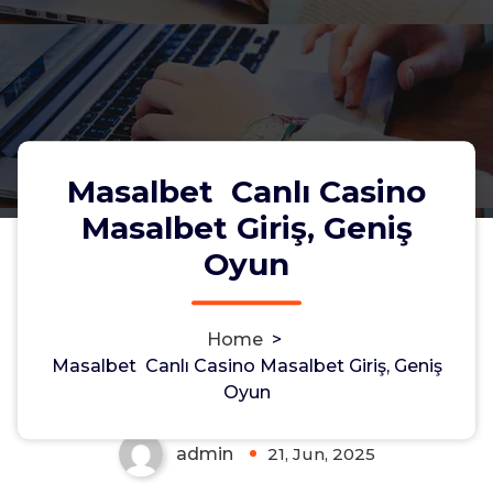
Masalbet ️ Canlı Casino
Masalbet Giriş, Geniş
Oyun
Masalbet ️ Canlı Casino Masalbet
Home
>
Giriş, Geniş Oyun
Masalbet ️ Canlı Casino Masalbet Giriş, Geniş
Oyun
admin
21, Jun, 2025
0