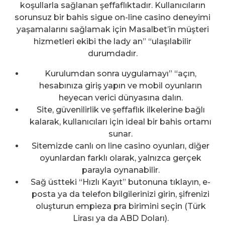
koşullarla sağlanan şeffaflıktadır. Kullanıcıların
sorunsuz bir bahis sigue on-line casino deneyimi
yaşamalarını sağlamak için Masalbet’in müşteri
hizmetleri ekibi the lady an” “ulaşılabilir
durumdadır.
Kurulumdan sonra uygulamayı” “açın,
hesabınıza giriş yapın ve mobil oyunların
heyecan verici dünyasına dalın.
Site, güvenilirlik ve şeffaflık ilkelerine bağlı
kalarak, kullanıcıları için ideal bir bahis ortamı
sunar.
Sitemizde canlı on line casino oyunları, diğer
oyunlardan farklı olarak, yalnızca gerçek
parayla oynanabilir.
Sağ üstteki “Hızlı Kayıt” butonuna tıklayın, e-
posta ya da telefon bilgilerinizi girin, şifrenizi
oluşturun empieza pra birimini seçin (Türk
Lirası ya da ABD Doları).