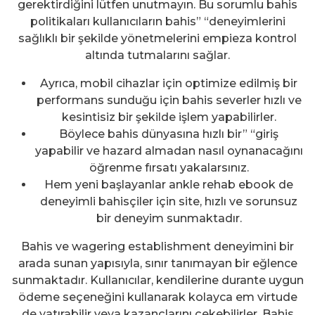
gerektirdiğini lütfen unutmayın. Bu sorumlu bahis
politikaları kullanıcıların bahis” “deneyimlerini
sağlıklı bir şekilde yönetmelerini empieza kontrol
altında tutmalarını sağlar.
Ayrıca, mobil cihazlar için optimize edilmiş bir
performans sunduğu için bahis severler hızlı ve
kesintisiz bir şekilde işlem yapabilirler.
Böylece bahis dünyasına hızlı bir” “giriş
yapabilir ve hazard almadan nasıl oynanacağını
öğrenme fırsatı yakalarsınız.
Hem yeni başlayanlar ankle rehab ebook de
deneyimli bahisçiler için site, hızlı ve sorunsuz
bir deneyim sunmaktadır.
Bahis ve wagering establishment deneyimini bir
arada sunan yapısıyla, sınır tanımayan bir eğlence
sunmaktadır. Kullanıcılar, kendilerine durante uygun
ödeme seçeneğini kullanarak kolayca em virtude
de yatırabilir veya kazançlarını çekebilirler. Bahis