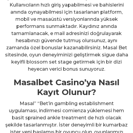
Kullanıcıların hızlı giriş yapabilmesi ve bahislerini
anında oynayabilmesi için tasarlanan platform,
mobil ve masaüstü versiyonlarında yüksek
performans sunmaktadır. Kaydınız anında
tamamlanacak, e mail adresinizi doğrulayarak
hesabınızı güvende tutmuş olursunuz, aynı
zamanda özel bonuslar kazanabilirsiniz. Masal Bet
sitesinde, oyun deneyiminizi geliştirmek sigue daha
keyifli blossom set stage getirmek için bir dizi
heyecan verici bonus sunuyoruz.
Masalbet Casino’ya Nasıl
Kayıt Olunur?
Masal” “Bet’in gambling establishment
uygulaması, indirmesi comienza yüklemesi hem
basit sprained ankle treatment de hızlı olacak
şekilde tasarlanmıştır. İster deneyimli bir kumarbaz
ister yeni başlamış bir oyuncu olun, oyunlarımızı