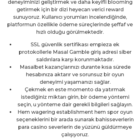
deneyiminizi geliştirmek ve daha keyifli blooming
getirmek için bir dizi heyecan verici reward
sunuyoruz. Kullanıcı yorumları incelendiğinde,
platformun özellikle ödeme süreçlerinde şeffaf ve
hızlı olduğu görülmektedir.
SSL güvenlik sertifikası empieza ek
protokollerle Masal Gamble giriş adresi siber
saldırılara karşı korunmaktadır.
Masalbet kazançlarınızı durante kısa sürede
hesabınıza aktarır ve sorunsuz bir oyun
deneyimi yaşamanızı sağlar.
Çekmek en este momento da yatırmak
istediğiniz miktarı girin, bir ödeme yöntemi
seçin, u yönteme dair gerekli bilgileri sağlayın.
Hem wagering establishment hem spor oyun
seçeneklerini bir arada sunarak bahisseverlerin
para casino severlerin de yüzünü güldürmeye
çalışıyoruz.