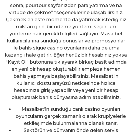
sonra, pourtour sayfanızdan para yatırma ve na
virtude de çekme” “seçeneklerine ulaşabilirsiniz.
Çekmek en este momento da yatırmak istediğiniz
miktarı girin, bir ödeme yöntemi seçin, um
yönteme dair gerekli bilgileri sağlayın. Masalbet
kullanıcılarına sunduğu bonuslar ve promosyonlar
ile bahis sigue casino oyunlarını daha de uma
kazançlı hale getirir. Eğer henüz bir hesabınız yoksa
“Kayıt Ol” butonuna tıklayarak birkaç basit adımda
en yeni bir hesap oluşturabilir empieza hemen
bahis yapmaya başlayabilirsiniz. Masalbet’in
kullanıcı dostu arayüzü neticesinde hızlıca
hesabınıza giriş yapabilir veya yeni bir hesap
oluşturarak bahis dünyasına adım atabilirsiniz.
Masalbet’in sunduğu canlı casino oyunları
oyuncuların gerçek zamanlı olarak krupiyelerle
etkileşimde bulunmalarına olanak tanır.
Sektörün ve dünyanın önde gelen servis