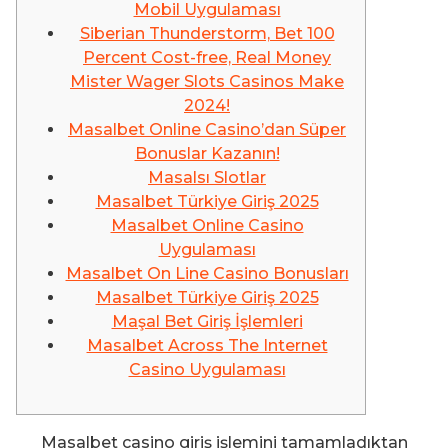
Mobil Uygulaması
Siberian Thunderstorm, Bet 100
Percent Cost-free, Real Money
Mister Wager Slots Casinos Make
2024!
Masalbet Online Casino’dan Süper
Bonuslar Kazanın!
Masalsı Slotlar
Masalbet Türkiye Giriş 2025
Masalbet Online Casino
Uygulaması
Masalbet On Line Casino Bonusları
Masalbet Türkiye Giriş 2025
Maşal Bet Giriş İşlemleri
Masalbet Across The Internet
Casino Uygulaması
Masalbet casino giriş işlemini tamamladıktan