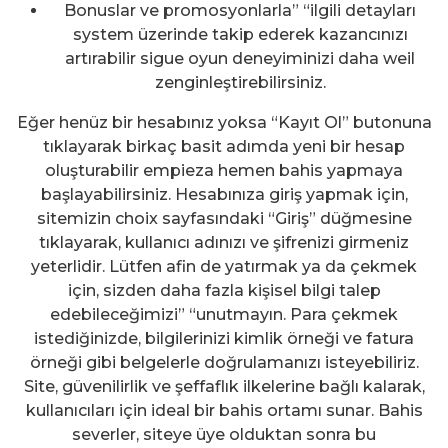
Bonuslar ve promosyonlarla” “ilgili detayları
system üzerinde takip ederek kazancınızı
artırabilir sigue oyun deneyiminizi daha weil
zenginleştirebilirsiniz.
Eğer henüz bir hesabınız yoksa “Kayıt Ol” butonuna
tıklayarak birkaç basit adımda yeni bir hesap
oluşturabilir empieza hemen bahis yapmaya
başlayabilirsiniz. Hesabınıza giriş yapmak için,
sitemizin choix sayfasındaki “Giriş” düğmesine
tıklayarak, kullanıcı adınızı ve şifrenizi girmeniz
yeterlidir. Lütfen afin de yatırmak ya da çekmek
için, sizden daha fazla kişisel bilgi talep
edebileceğimizi” “unutmayın. Para çekmek
istediğinizde, bilgilerinizi kimlik örneği ve fatura
örneği gibi belgelerle doğrulamanızı isteyebiliriz.
Site, güvenilirlik ve şeffaflık ilkelerine bağlı kalarak,
kullanıcıları için ideal bir bahis ortamı sunar. Bahis
severler, siteye üye olduktan sonra bu