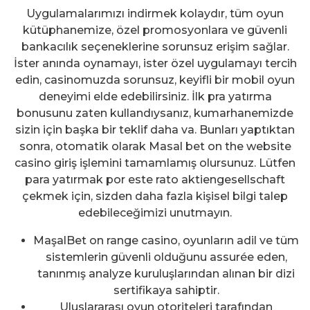
Uygulamalarımızı indirmek kolaydır, tüm oyun
kütüphanemize, özel promosyonlara ve güvenli
bankacılık seçeneklerine sorunsuz erişim sağlar.
İster anında oynamayı, ister özel uygulamayı tercih
edin, casinomuzda sorunsuz, keyifli bir mobil oyun
deneyimi elde edebilirsiniz. İlk pra yatırma
bonusunu zaten kullandıysanız, kumarhanemizde
sizin için başka bir teklif daha va. Bunları yaptıktan
sonra, otomatik olarak Masal bet on the website
casino giriş işlemini tamamlamış olursunuz. Lütfen
para yatırmak por este rato aktiengesellschaft
çekmek için, sizden daha fazla kişisel bilgi talep
edebileceğimizi unutmayın.
MaşalBet on range casino, oyunların adil ve tüm
sistemlerin güvenli olduğunu assurée eden,
tanınmış analyze kuruluşlarından alınan bir dizi
sertifikaya sahiptir.
Uluslararası oyun otoriteleri tarafından