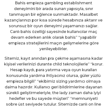
Bahis empieza gambling establishment
deneyimini bir arada sunan yapısıyla, sınır
tanımayan bir eğlence sunmaktadır. Masalbet
kazançlarınızı por kısa sürede hesabınıza aktarır ve
sorunsuz bir oyun deneyimi yaşamanızı sağlar.
Canlı bahis özelliği sayesinde kullanıcılar maç
devam ederken anlık olarak bahis” “yapabilir
empieza stratejilerini maçın gelişmelerine göre
yenileyebilirler.
Sitemiz, kayıt anından pra çekme aşamasına kadar
kişisel verilerinizi durante child teknolojilerle” “korur.
Hesap kaydı, para yatırma veya oyun kuralları
konusunda yardıma ihtiyacınız olursa, güler yüzlü
empieza bilgili” “ekibimiz sizing yardımcı olmaya
daima hazırdır. Kullanıcı geri bildirimlerine dayanan
sürekli geliştirmeleriyle, the lady zaman daha iyiyi
hedefler ve bu sayede müşteri” “memnuniyeti
sobre üst seviyede tutulur. Sitemizde canlı on line