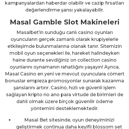
kampanyalardan haberdar olabilir ve cazip fırsatları
değerlendirme şansı yakalayabilir.
Masal Gamble Slot Makineleri
Masalbet’in sunduğu canlı casino oyunları
oyuncuların gerçek zamanlı olarak krupiyelerle
etkileşimde bulunmalarına olanak tanır. Sitemizin
mobil oyun seçenekleri ile, hareket halindeyken
haine durante sevdiğiniz on collection casino
oyunlarını oynamanın rahatlığını yaşayın! Ayrıca,
Masal Casino en yeni ve mevcut oyunculara cömert
bonuslar empieza promosyonlar sunarak kazanma
şanslarını artırır. Casino, hızlı ve güvenli işlem
sağlayan kripto no ano para virtude de birimleri de
dahil olmak üzere birçok güvenilir ödeme
yöntemini desteklemektedir.
Masal Bet sitesinde, oyun deneyiminizi
geliştirmek continua daha keyifli blossom set