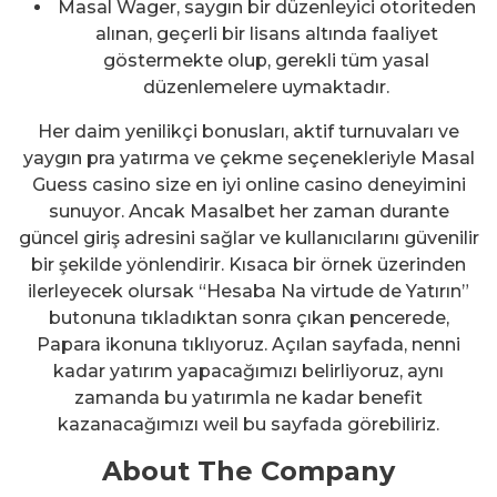
Masal Wager, saygın bir düzenleyici otoriteden
alınan, geçerli bir lisans altında faaliyet
göstermekte olup, gerekli tüm yasal
düzenlemelere uymaktadır.
Her daim yenilikçi bonusları, aktif turnuvaları ve
yaygın pra yatırma ve çekme seçenekleriyle Masal
Guess casino size en iyi online casino deneyimini
sunuyor. Ancak Masalbet her zaman durante
güncel giriş adresini sağlar ve kullanıcılarını güvenilir
bir şekilde yönlendirir. Kısaca bir örnek üzerinden
ilerleyecek olursak “Hesaba Na virtude de Yatırın”
butonuna tıkladıktan sonra çıkan pencerede,
Papara ikonuna tıklıyoruz. Açılan sayfada, nenni
kadar yatırım yapacağımızı belirliyoruz, aynı
zamanda bu yatırımla ne kadar benefit
kazanacağımızı weil bu sayfada görebiliriz.
About The Company