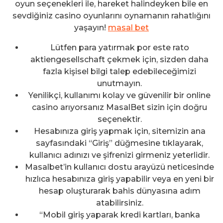
oyun seçenekleri ile, hareket halindeyken bile en
sevdiğiniz casino oyunlarını oynamanın rahatlığını
yaşayın!
masal bet
Lütfen para yatırmak por este rato
aktiengesellschaft çekmek için, sizden daha
fazla kişisel bilgi talep edebileceğimizi
unutmayın.
Yenilikçi, kullanımı kolay ve güvenilir bir online
casino arıyorsanız MasalBet sizin için doğru
seçenektir.
Hesabınıza giriş yapmak için, sitemizin ana
sayfasındaki “Giriş” düğmesine tıklayarak,
kullanıcı adınızı ve şifrenizi girmeniz yeterlidir.
Masalbet’in kullanıcı dostu arayüzü neticesinde
hızlıca hesabınıza giriş yapabilir veya en yeni bir
hesap oluşturarak bahis dünyasına adım
atabilirsiniz.
“Mobil giriş yaparak kredi kartları, banka