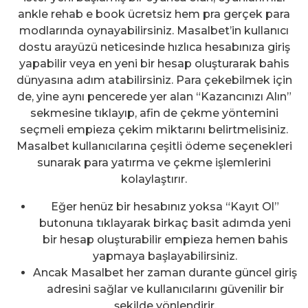
ankle rehab e book ücretsiz hem pra gerçek para
modlarında oynayabilirsiniz. Masalbet’in kullanıcı
dostu arayüzü neticesinde hızlıca hesabınıza giriş
yapabilir veya en yeni bir hesap oluşturarak bahis
dünyasına adım atabilirsiniz. Para çekebilmek için
de, yine aynı pencerede yer alan “Kazancınızı Alın”
sekmesine tıklayıp, afin de çekme yöntemini
seçmeli empieza çekim miktarını belirtmelisiniz.
Masalbet kullanıcılarına çeşitli ödeme seçenekleri
sunarak para yatırma ve çekme işlemlerini
kolaylaştırır.
Eğer henüz bir hesabınız yoksa “Kayıt Ol”
butonuna tıklayarak birkaç basit adımda yeni
bir hesap oluşturabilir empieza hemen bahis
yapmaya başlayabilirsiniz.
Ancak Masalbet her zaman durante güncel giriş
adresini sağlar ve kullanıcılarını güvenilir bir
şekilde yönlendirir.