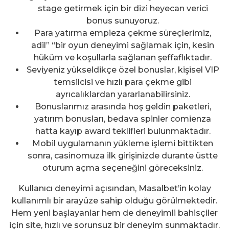
stage getirmek için bir dizi heyecan verici
bonus sunuyoruz.
Para yatırma empieza çekme süreçlerimiz,
adil” “bir oyun deneyimi sağlamak için, kesin
hüküm ve koşullarla sağlanan şeffaflıktadır.
Seviyeniz yükseldikçe özel bonuslar, kişisel VIP
temsilcisi ve hızlı para çekme gibi
ayrıcalıklardan yararlanabilirsiniz.
Bonuslarımız arasında hoş geldin paketleri,
yatırım bonusları, bedava spinler comienza
hatta kayıp award teklifleri bulunmaktadır.
Mobil uygulamanın yükleme işlemi bittikten
sonra, casinomuza ilk girişinizde durante üstte
oturum açma seçeneğini göreceksiniz.
Kullanıcı deneyimi açısından, Masalbet’in kolay
kullanımlı bir arayüze sahip olduğu görülmektedir.
Hem yeni başlayanlar hem de deneyimli bahisçiler
için site, hızlı ve sorunsuz bir deneyim sunmaktadır.