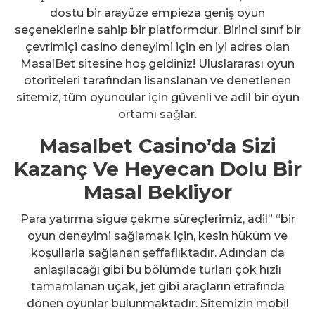
dostu bir arayüze empieza geniş oyun
seçeneklerine sahip bir platformdur. Birinci sınıf bir
çevrimiçi casino deneyimi için en iyi adres olan
MasalBet sitesine hoş geldiniz! Uluslararası oyun
otoriteleri tarafından lisanslanan ve denetlenen
sitemiz, tüm oyuncular için güvenli ve adil bir oyun
ortamı sağlar.
Masalbet Casino’da Sizi
Kazanç Ve Heyecan Dolu Bir
Masal Bekliyor
Para yatırma sigue çekme süreçlerimiz, adil” “bir
oyun deneyimi sağlamak için, kesin hüküm ve
koşullarla sağlanan şeffaflıktadır. Adından da
anlaşılacağı gibi bu bölümde turları çok hızlı
tamamlanan uçak, jet gibi araçların etrafında
dönen oyunlar bulunmaktadır. Sitemizin mobil