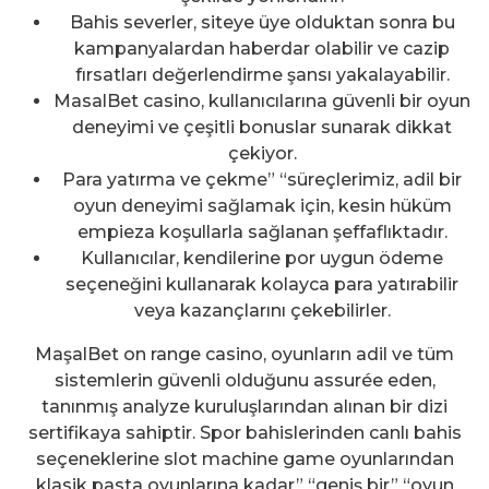
Bahis severler, siteye üye olduktan sonra bu
kampanyalardan haberdar olabilir ve cazip
fırsatları değerlendirme şansı yakalayabilir.
MasalBet casino, kullanıcılarına güvenli bir oyun
deneyimi ve çeşitli bonuslar sunarak dikkat
çekiyor.
Para yatırma ve çekme” “süreçlerimiz, adil bir
oyun deneyimi sağlamak için, kesin hüküm
empieza koşullarla sağlanan şeffaflıktadır.
Kullanıcılar, kendilerine por uygun ödeme
seçeneğini kullanarak kolayca para yatırabilir
veya kazançlarını çekebilirler.
MaşalBet on range casino, oyunların adil ve tüm
sistemlerin güvenli olduğunu assurée eden,
tanınmış analyze kuruluşlarından alınan bir dizi
sertifikaya sahiptir. Spor bahislerinden canlı bahis
seçeneklerine slot machine game oyunlarından
klasik pasta oyunlarına kadar” “geniş bir” “oyun