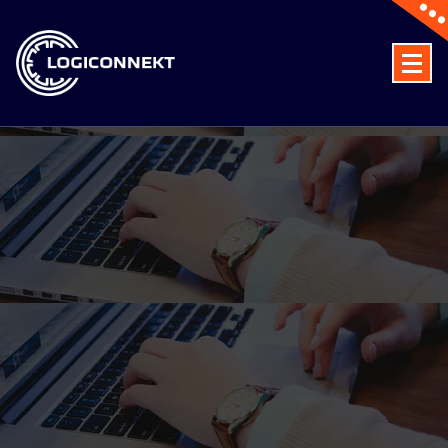
Skip
to
content