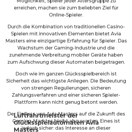
Möglichkeit, Spieler jeder Altersgruppe zu
erreichen, machen sie zum beliebten Ziel für
Online-Spieler.
Durch die Kombination von traditionellen Casino-
Spielen mit innovativen Elementen bietet Avia
Masters eine einzigartige Erfahrung für Spieler. Das
Wachstum der Gaming-Industrie und die
zunehmende Verbreitung mobiler Geräte haben
zum Aufschwung dieser Automaten beigetragen.
Doch wie im ganzen Glücksspielbereich ist
Sicherheit das wichtigste Anliegen. Die Bedeutung
von strengen Regulierungen, sicheren
Zahlungsverfahren und einer sicheren Spieler-
Plattform kann nicht genug betont werden.
Der Einfluss von Avia Masters auf die Zukunft des
Luftfahrtmeister der
Gaming-Marktes bleibt abzuwarten. Eines ist
Glücksspielautomaten Avia
jedoch sicher: das Interesse an dieser
Masters