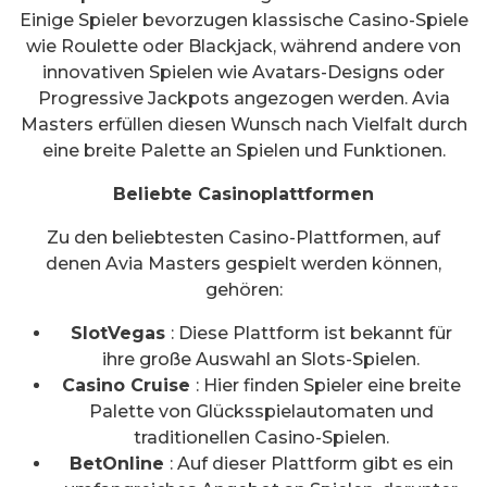
Einige Spieler bevorzugen klassische Casino-Spiele
wie Roulette oder Blackjack, während andere von
innovativen Spielen wie Avatars-Designs oder
Progressive Jackpots angezogen werden. Avia
Masters erfüllen diesen Wunsch nach Vielfalt durch
eine breite Palette an Spielen und Funktionen.
Beliebte Casinoplattformen
Zu den beliebtesten Casino-Plattformen, auf
denen Avia Masters gespielt werden können,
gehören:
SlotVegas
: Diese Plattform ist bekannt für
ihre große Auswahl an Slots-Spielen.
Casino Cruise
: Hier finden Spieler eine breite
Palette von Glücksspielautomaten und
traditionellen Casino-Spielen.
BetOnline
: Auf dieser Plattform gibt es ein