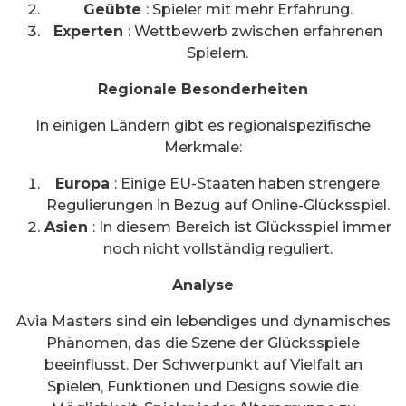
Geübte
: Spieler mit mehr Erfahrung.
Experten
: Wettbewerb zwischen erfahrenen
Spielern.
Regionale Besonderheiten
In einigen Ländern gibt es regionalspezifische
Merkmale:
Europa
: Einige EU-Staaten haben strengere
Regulierungen in Bezug auf Online-Glücksspiel.
Asien
: In diesem Bereich ist Glücksspiel immer
noch nicht vollständig reguliert.
Analyse
Avia Masters sind ein lebendiges und dynamisches
Phänomen, das die Szene der Glücksspiele
beeinflusst. Der Schwerpunkt auf Vielfalt an
Spielen, Funktionen und Designs sowie die