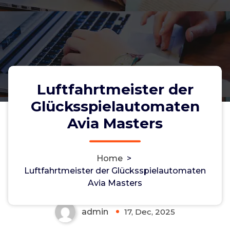
Luftfahrtmeister der
Glücksspielautomaten
Avia Masters
Luftfahrtmeister der
Glücksspielautomaten Avia
Home
>
Masters
Luftfahrtmeister der Glücksspielautomaten
Avia Masters
admin
17, Dec, 2025
0