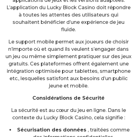
applications de jeux et les versions adaptées.
L’application du Lucky Block Casino doit répondre
à toutes les attentes des utilisateurs qui
souhaitent bénéficier d’une expérience de jeu
fluide.
Le support mobile permet aux joueurs de choisir
n’importe où et quand ils veulent s’engager dans
un jeu ou même simplement pratiquer sur des jeux
gratuits. Ces plateformes offrent également une
intégration optimisée pour tablettes, smartphone
etc., lesquelles satisfont aux besoins d’un public
jeune et mobile.
Considérations de Sécurité
La sécurité est au cœur du jeu en ligne. Dans le
contexte du Lucky Block Casino, cela signifie :
Sécurisation des données
, traitées comme