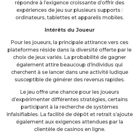
répondre à l’exigence croissante d’offrir des
expériences de jeu sur plusieurs supports :
ordinateurs, tablettes et appareils mobiles.
Intérêts du Joueur
Pour les joueurs, la principale attirance vers ces
plateformes réside dans la diversité offerte par le
choix de jeux variés. La probabilité de gagner
également attire beaucoup d’individus qui
cherchent à se lancer dans une activité ludique
susceptible de générer des revenus rapides.
Le jeu offre une chance pour les joueurs
d’expérimenter différentes stratégies, certains
participant à la recherche de systèmes
infalsifiables. La facilité de dépôt et retrait s’ajoute
également aux exigences attendues par la
clientèle de casinos en ligne.