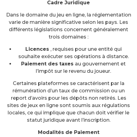
Cadre Juridique
Dans le domaine du jeu en ligne, la réglementation
varie de manière significative selon les pays. Les
différents législations concernent généralement
trois domaines :
Licences
, requises pour une entité qui
souhaite exécuter ses opérations à distance.
Paiement des taxes
au gouvernement et
l’impôt sur le revenu du joueur.
Certaines plateformes se caractérisent par la
rémunération d’un taux de commission ou un
report d’avoirs pour les dépôts non retirés. Les
sites de jeux en ligne sont soumis aux régulations
locales, ce qui implique que chacun doit vérifier le
statut juridique avant l’inscription.
Modalités de Paiement