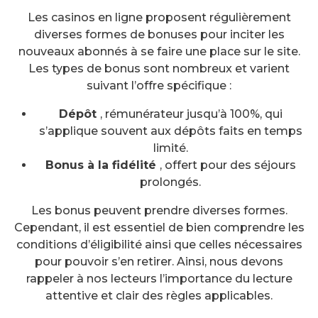
Les casinos en ligne proposent régulièrement
diverses formes de bonuses pour inciter les
nouveaux abonnés à se faire une place sur le site.
Les types de bonus sont nombreux et varient
suivant l’offre spécifique :
Dépôt
, rémunérateur jusqu’à 100%, qui
s’applique souvent aux dépôts faits en temps
limité.
Bonus à la fidélité
, offert pour des séjours
prolongés.
Les bonus peuvent prendre diverses formes.
Cependant, il est essentiel de bien comprendre les
conditions d’éligibilité ainsi que celles nécessaires
pour pouvoir s’en retirer. Ainsi, nous devons
rappeler à nos lecteurs l’importance du lecture
attentive et clair des règles applicables.