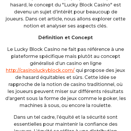
hasard, le concept du "Lucky Block Casino" est
devenu un sujet d’intérêt pour beaucoup de
joueurs. Dans cet article, nous allons explorer cette
notion et analyser ses aspects clés.
Définition et Concept
Le Lucky Block Casino ne fait pas référence à une
plateforme spécifique mais plutôt au concept
généralisé d’un casino en ligne
http://casinoluckyblock.com/
qui propose des jeux
de hasard équitables et sûrs. Cette idée se
rapproche de la notion de casino traditionnel, où
les joueurs peuvent miser sur différents résultats
d’argent sous la forme de jeux comme le poker, les
machines à sous, ou encore la roulette.
Dans un tel cadre, l’équité et la sécurité sont
essentielles pour maintenir la confiance des