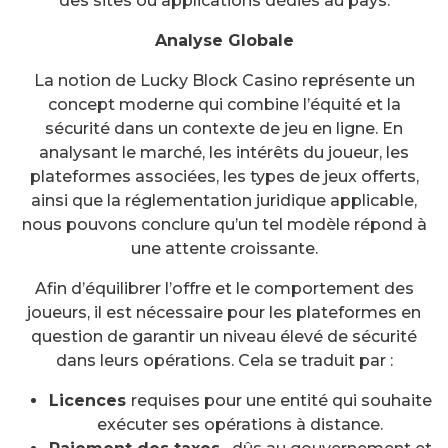
des sites ou applications dédiés au pays.
Analyse Globale
La notion de Lucky Block Casino représente un
concept moderne qui combine l’équité et la
sécurité dans un contexte de jeu en ligne. En
analysant le marché, les intérêts du joueur, les
plateformes associées, les types de jeux offerts,
ainsi que la réglementation juridique applicable,
nous pouvons conclure qu’un tel modèle répond à
une attente croissante.
Afin d’équilibrer l’offre et le comportement des
joueurs, il est nécessaire pour les plateformes en
question de garantir un niveau élevé de sécurité
dans leurs opérations. Cela se traduit par :
Licences
requises pour une entité qui souhaite
exécuter ses opérations à distance.