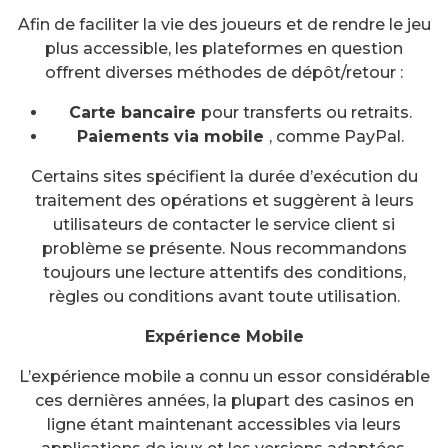
Afin de faciliter la vie des joueurs et de rendre le jeu
plus accessible, les plateformes en question
offrent diverses méthodes de dépôt/retour :
Carte bancaire
pour transferts ou retraits.
Paiements via mobile
, comme PayPal.
Certains sites spécifient la durée d’exécution du
traitement des opérations et suggèrent à leurs
utilisateurs de contacter le service client si
problème se présente. Nous recommandons
toujours une lecture attentifs des conditions,
règles ou conditions avant toute utilisation.
Expérience Mobile
L’expérience mobile a connu un essor considérable
ces dernières années, la plupart des casinos en
ligne étant maintenant accessibles via leurs