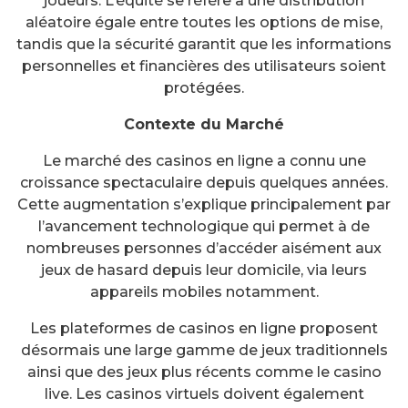
joueurs. L’équité se réfère à une distribution
aléatoire égale entre toutes les options de mise,
tandis que la sécurité garantit que les informations
personnelles et financières des utilisateurs soient
protégées.
Contexte du Marché
Le marché des casinos en ligne a connu une
croissance spectaculaire depuis quelques années.
Cette augmentation s’explique principalement par
l’avancement technologique qui permet à de
nombreuses personnes d’accéder aisément aux
jeux de hasard depuis leur domicile, via leurs
appareils mobiles notamment.
Les plateformes de casinos en ligne proposent
désormais une large gamme de jeux traditionnels
ainsi que des jeux plus récents comme le casino
live. Les casinos virtuels doivent également