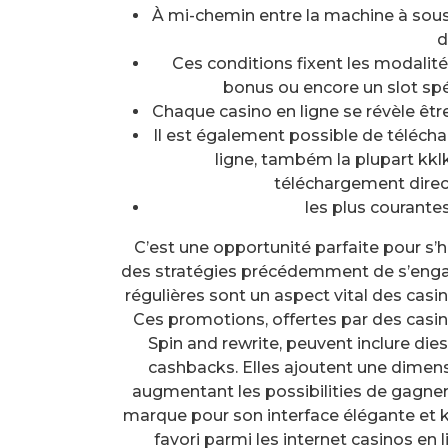
À mi-chemin entre la machine à sous 
d
Ces conditions fixent les modalité
bonus ou encore un slot spéc
Chaque casino en ligne se révèle êtr
Il est également possible de télécha
ligne, também la plupart kk
téléchargement direct
les plus courantes
C’est une opportunité parfaite pour s
des stratégies précédemment de s’engag
régulières sont un aspect vital des casin
Ces promotions, offertes par des cas
Spin and rewrite, peuvent inclure die
cashbacks. Elles ajoutent une dimens
augmentant les possibilities de gagner 
marque pour son interface élégante et k
favori parmi les internet casinos en l