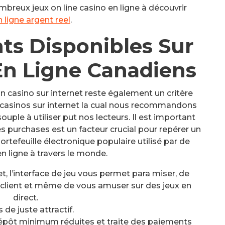
breux jeux on line casino en ligne à découvrir
 ligne argent reel
.
s Disponibles Sur
En Ligne Canadiens
 man casino sur internet reste également un critère
 casinos sur internet la cual nous recommandons
souple à utiliser put nos lecteurs. Il est important
s purchases est un facteur crucial pour repérer un
portefeuille électronique populaire utilisé par de
n ligne à travers le monde.
et, l’interface de jeu vous permet para miser, de
t client et même de vous amuser sur des jeux en
direct.
 de juste attractif.
épôt minimum réduites et traite des paiements