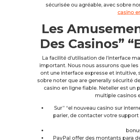
sécurisée ou agréable, avec sobre nom
casino en
Les Amusement
Des Casinos” “
La facilité d’utilisation de l’interface
important. Nous nous assurons que les
ont une interface expresse et intuitive, 
sobre noter que are generally sécurité de
casino en ligne fiable. Neteller est un 
multiple casinos e
Sur” “el nouveau casino sur intern
parier, de contacter votre suppor
bonus
PayPal offer des montants para d