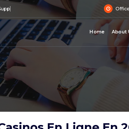
 Support?
Offic
Home
About 
Casinos En Ligne En 2