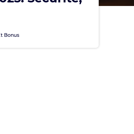
Et Bonus