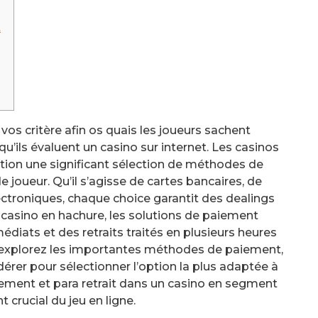
t
vos critère afin os quais les joueurs sachent
’ils évaluent un casino sur internet. Les casinos
ition une significant sélection de méthodes de
joueur. Qu’il s’agisse de cartes bancaires, de
ctroniques, chaque choice garantit des dealings
r casino en hachure, les solutions de paiement
iats et des retraits traités en plusieurs heures
, explorez les importantes méthodes de paiement,
idérer pour sélectionner l’option la plus adaptée à
iement et para retrait dans un casino en segment
 crucial du jeu en ligne.