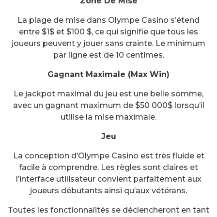
Zone De Mise
La plage de mise dans Olympe Casino s’étend
entre $1$ et $100 $, ce qui signifie que tous les
joueurs peuvent y jouer sans crainte. Le minimum
par ligne est de 10 centimes.
Gagnant Maximale (Max Win)
Le jackpot maximal du jeu est une belle somme,
avec un gagnant maximum de $50 000$ lorsqu’il
utilise la mise maximale.
Jeu
La conception d’Olympe Casino est très fluide et
facile à comprendre. Les règles sont claires et
l’interface utilisateur convient parfaitement aux
joueurs débutants ainsi qu’aux vétérans.
Toutes les fonctionnalités se déclencheront en tant