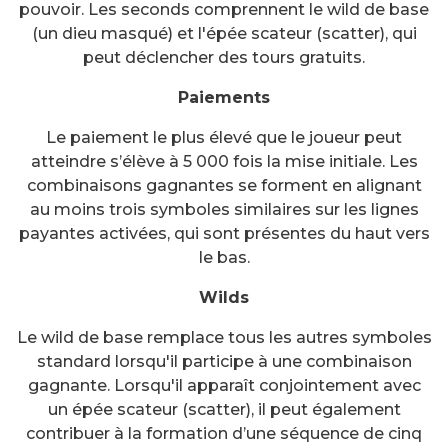
pouvoir. Les seconds comprennent le wild de base
(un dieu masqué) et l'épée scateur (scatter), qui
peut déclencher des tours gratuits.
Paiements
Le paiement le plus élevé que le joueur peut
atteindre s’élève à 5 000 fois la mise initiale. Les
combinaisons gagnantes se forment en alignant
au moins trois symboles similaires sur les lignes
payantes activées, qui sont présentes du haut vers
le bas.
Wilds
Le wild de base remplace tous les autres symboles
standard lorsqu'il participe à une combinaison
gagnante. Lorsqu'il apparaît conjointement avec
un épée scateur (scatter), il peut également
contribuer à la formation d’une séquence de cinq