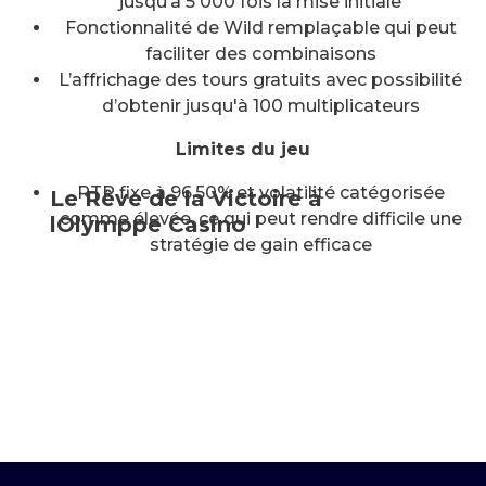
jusqu’à 5 000 fois la mise initiale
Fonctionnalité de Wild remplaçable qui peut
faciliter des combinaisons
L’affrichage des tours gratuits avec possibilité
d’obtenir jusqu'à 100 multiplicateurs
Limites du jeu
RTP fixe à 96,50% et volatilité catégorisée
Le Rêve de la Victoire à
comme élevée, ce qui peut rendre difficile une
lOlymppe Casino
stratégie de gain efficace