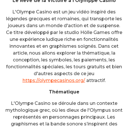
Le Rêve de la Victoire à l’Olymppe Casino
L'Olympe Casino est un jeu vidéo inspiré des
légendes grecques et romaines, qui transporte les
joueurs dans un monde d'action et de suspense.
Ce titre développé par le studio Hölle Games offre
une expérience ludique riche en fonctionnalités
innovantes et en graphismes soignés. Dans cet
article, nous allons explorer la thématique, la
conception, les symboles, les paiements, les
fonctionnalités spéciales, les tours gratuits et bien
d'autres aspects de ce jeu
https://olympecasinos.org/
attractif.
Thématique
L'Olympe Casino se déroule dans un contexte
mythologique grec, où les dieux de l'Olympus sont
représentés en personnages principaux. Les
graphismes et la bande sonore s’inspirent des