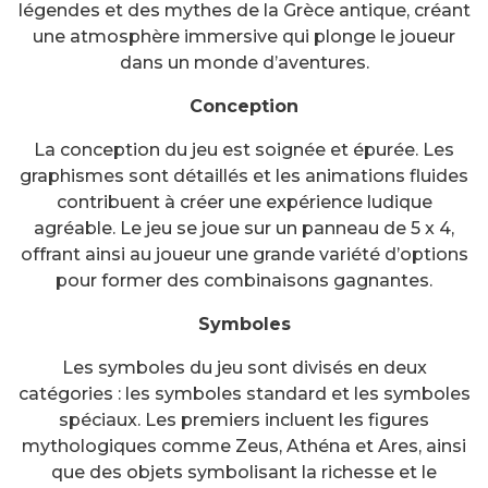
légendes et des mythes de la Grèce antique, créant
une atmosphère immersive qui plonge le joueur
dans un monde d’aventures.
Conception
La conception du jeu est soignée et épurée. Les
graphismes sont détaillés et les animations fluides
contribuent à créer une expérience ludique
agréable. Le jeu se joue sur un panneau de 5 x 4,
offrant ainsi au joueur une grande variété d’options
pour former des combinaisons gagnantes.
Symboles
Les symboles du jeu sont divisés en deux
catégories : les symboles standard et les symboles
spéciaux. Les premiers incluent les figures
mythologiques comme Zeus, Athéna et Ares, ainsi
que des objets symbolisant la richesse et le