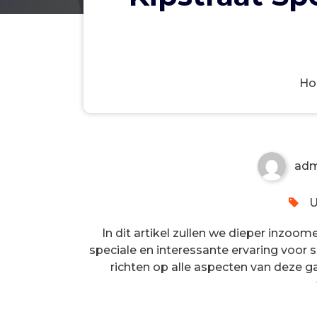
Ho
Kipstraat Spektakel: Het A
adm
U
In dit artikel zullen we dieper inzoo
speciale en interessante ervaring voor 
richten op alle aspecten van deze g