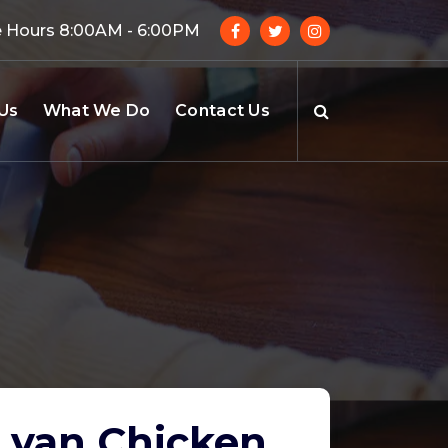
e Hours 8:00AM - 6:00PM
Us
What We Do
Contact Us
r van Chicken