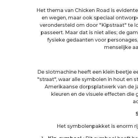
Het thema van Chicken Road is evidente
en wegen, maar ook speciaal ontworpe
verondersteld om door "Kipstraat" te 
passeert. Maar dat is niet alles; de g
fysieke gedaanten voor personages, 
menselijke aa
De slotmachine heeft een klein beetje ee
"straat", waar alle symbolen in hout en
Amerikaanse dorpsplatwerk van de jar
kleuren en de visuele effecten di
a
Het symbolenpakket is enorm rijk