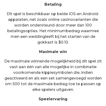
Betaling
Dit spel is beschikbaar op beide iOS-en Android-
apparaten, net zoals online casinovarianten die
worden ondersteund door meer dan 100
betalingsopties. Het minimumbedrag waarmee
men een weddingleeft bij het starten van de
gokkast is $0.10.
Maximale win
De maximale winnende mogelijkheid bij dit spel zit
vast aan één van alle mogelijke in combinatie
voorkomende kippiesymbolen die, indien
geactiveerd en als een set samengevoegd worden
om 500 tot de maximale bedrag toe te passen op
elke spelers uitgaven.
Speelervaring