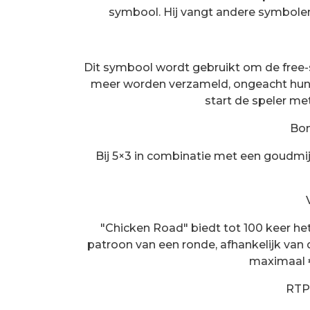
symbool. Hij vangt andere symbolen
Dit symbool wordt gebruikt om de free-s
meer worden verzameld, ongeacht hun p
start de speler met
Bon
Bij 5×3 in combinatie met een goudmij
"Chicken Road" biedt tot 100 keer h
patroon van een ronde, afhankelijk van
maximaal 
RTP 