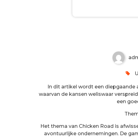
Kansen op Chicken Road zij
ad
U
In dit artikel wordt een diepgaande
waarvan de kansen weliswaar verspreid 
een goed
Them
Het thema van Chicken Road is afwiss
avontuurlijke ondernemingen. De gam