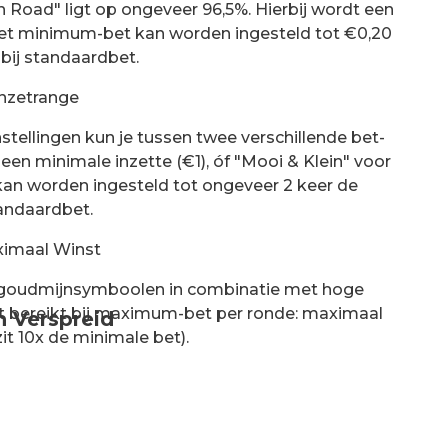
 Road" ligt op ongeveer 96,5%. Hierbij wordt een
 Het minimum-bet kan worden ingesteld tot €0,20
 bij standaardbet.
Inzetrange
nstellingen kun je tussen twee verschillende bet-
een minimale inzette (€1), óf "Mooi & Klein" voor
an worden ingesteld tot ongeveer 2 keer de
andaardbet.
imaal Winst
 goudmijnsymboolen in combinatie met hoge
bereikt bij maximum-bet per ronde: maximaal
n Verspreid
it 10x de minimale bet).