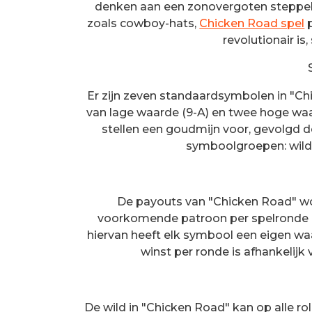
denken aan een zonovergoten steppela
zoals cowboy-hats,
Chicken Road spel
p
revolutionair is,
Er zijn zeven standaardsymbolen in "Chi
van lage waarde (9-A) en twee hoge w
stellen een goudmijn voor, gevolgd do
symboolgroepen: wild
De payouts van "Chicken Road" w
voorkomende patroon per spelronde 
hiervan heeft elk symbool een eigen wa
winst per ronde is afhankelij
De wild in "Chicken Road" kan op alle rol