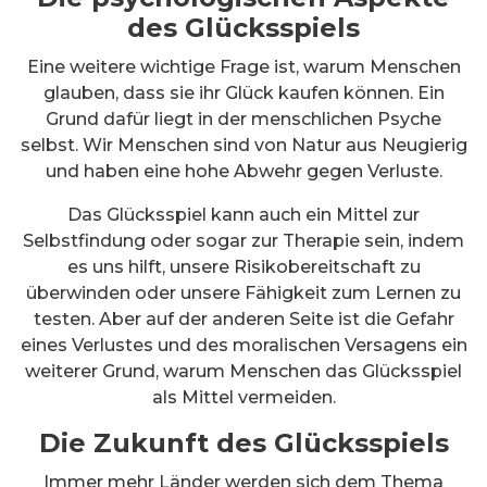
des Glücksspiels
Eine weitere wichtige Frage ist, warum Menschen
glauben, dass sie ihr Glück kaufen können. Ein
Grund dafür liegt in der menschlichen Psyche
selbst. Wir Menschen sind von Natur aus Neugierig
und haben eine hohe Abwehr gegen Verluste.
Das Glücksspiel kann auch ein Mittel zur
Selbstfindung oder sogar zur Therapie sein, indem
es uns hilft, unsere Risikobereitschaft zu
überwinden oder unsere Fähigkeit zum Lernen zu
testen. Aber auf der anderen Seite ist die Gefahr
eines Verlustes und des moralischen Versagens ein
weiterer Grund, warum Menschen das Glücksspiel
als Mittel vermeiden.
Die Zukunft des Glücksspiels
Immer mehr Länder werden sich dem Thema