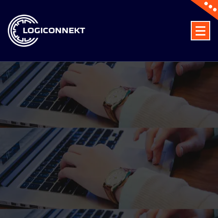
Skip
to
content