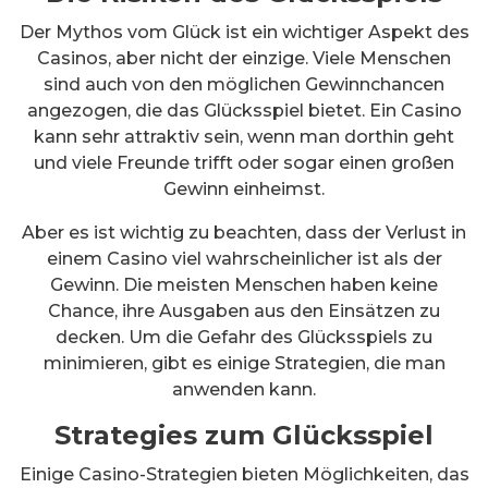
Der Mythos vom Glück ist ein wichtiger Aspekt des
Casinos, aber nicht der einzige. Viele Menschen
sind auch von den möglichen Gewinnchancen
angezogen, die das Glücksspiel bietet. Ein Casino
kann sehr attraktiv sein, wenn man dorthin geht
und viele Freunde trifft oder sogar einen großen
Gewinn einheimst.
Aber es ist wichtig zu beachten, dass der Verlust in
einem Casino viel wahrscheinlicher ist als der
Gewinn. Die meisten Menschen haben keine
Chance, ihre Ausgaben aus den Einsätzen zu
decken. Um die Gefahr des Glücksspiels zu
minimieren, gibt es einige Strategien, die man
anwenden kann.
Strategies zum Glücksspiel
Einige Casino-Strategien bieten Möglichkeiten, das