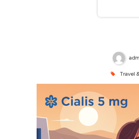
Kamagra 100mg Oral Jelly E
adm
Travel &