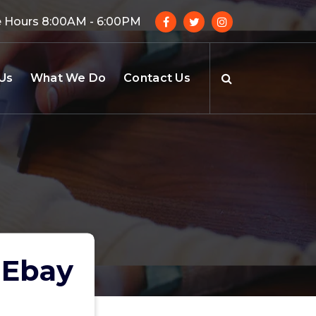
e Hours 8:00AM - 6:00PM
Us
What We Do
Contact Us
 Ebay