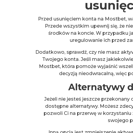
usunię
Przed usunięciem konta na Mostbet, wa
Przede wszystkim upewnij się, że ni
środków na koncie. W przypadku ja
uregulowanie ich przed 
Dodatkowo, sprawdź, czy nie masz akty
Twojego konta. Jeśli masz jakiekolwie
Mostbet, która pomoże wyjaśnić wszelki
decyzją nieodwracalną, więc p
Alternatywy d
Jeżeli nie jesteś jeszcze przekonany
dostępne alternatywy. Możesz zdec
pozwoli Ci na przerwę w korzystaniu z
swojego pr
Inną opcją jest zmniejszenie aktyw