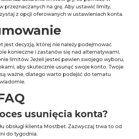
 przeznaczanych na grę. Aby ustawić limity,
rzystaj z opcji oferowanych w ustawieniach konta.
umowanie
t jest decyzją, której nie należy podejmować
ebie konieczne i zastanów się nad alternatywami,
nie limitów. Jeżeli jesteś pewien swojego wyboru,
okami, aby skutecznie usunąć swoje konto. Twoje
 są ważne, dlatego warto podejść do tematu
wiadomie.
FAQ
roces usunięcia konta?
łu obsługi klienta Mostbet. Zazwyczaj trwa to od
dni do tygodnia.