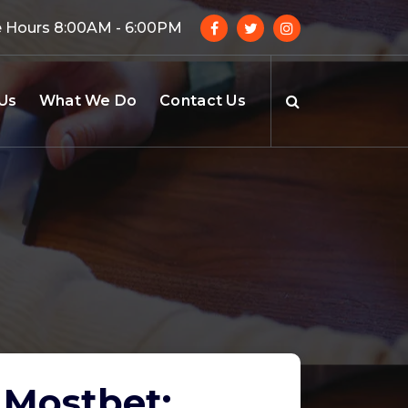
e Hours 8:00AM - 6:00PM
Us
What We Do
Contact Us
 Mostbet: