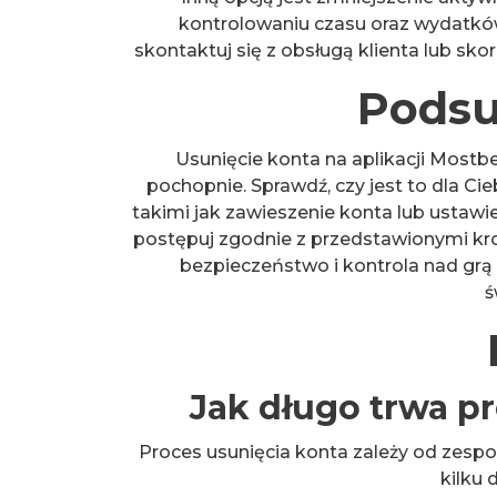
kontrolowaniu czasu oraz wydatków
skontaktuj się z obsługą klienta lub sko
Pods
Usunięcie konta na aplikacji Mostbe
pochopnie. Sprawdź, czy jest to dla Ci
takimi jak zawieszenie konta lub ustawie
postępuj zgodnie z przedstawionymi kr
bezpieczeństwo i kontrola nad grą
ś
Jak długo trwa p
Proces usunięcia konta zależy od zespo
kilku 