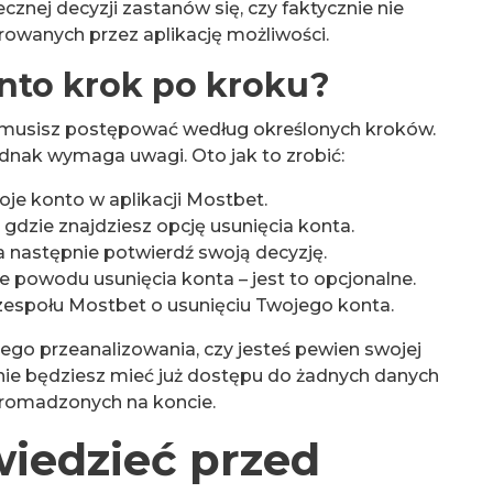
nej decyzji zastanów się, czy faktycznie nie
erowanych przez aplikację możliwości.
nto krok po kroku?
, musisz postępować według określonych kroków.
jednak wymaga uwagi. Oto jak to zrobić:
oje konto w aplikacji Mostbet.
 gdzie znajdziesz opcję usunięcia konta.
a następnie potwierdź swoją decyzję.
powodu usunięcia konta – jest to opcjonalne.
zespołu Mostbet o usunięciu Twojego konta.
go przeanalizowania, czy jesteś pewien swojej
a nie będziesz mieć już dostępu do żadnych danych
romadzonych na koncie.
wiedzieć przed