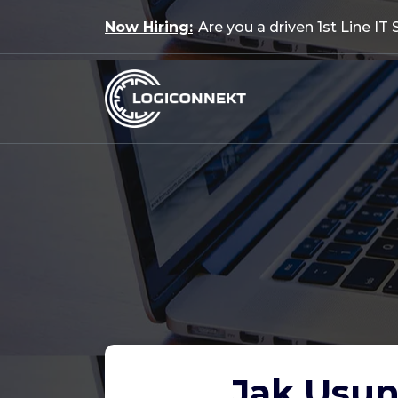
Skip
Now Hiring:
Are you a driven 1st Line IT
to
content
Jak Usun