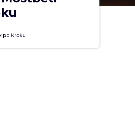
oku
k po Kroku