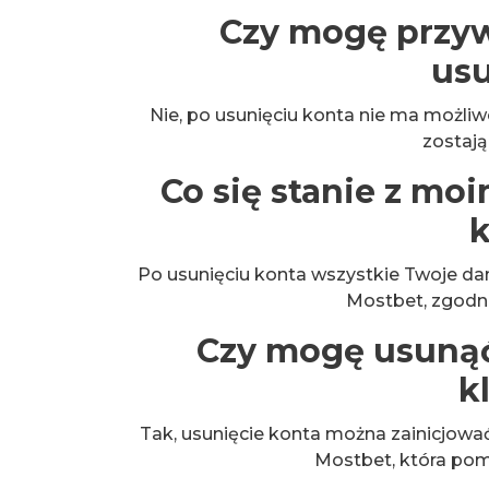
Czy mogę przyw
us
Nie, po usunięciu konta nie ma możliw
zostają
Co się stanie z mo
k
Po usunięciu konta wszystkie Twoje d
Mostbet, zgodni
Czy mogę usunąć
k
Tak, usunięcie konta można zainicjować
Mostbet, która pom