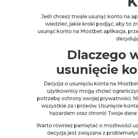
K
Jeśli chcesz trwale usunąć konto na apl
wiedzieć, jakie kroki podjąć, aby to 
usunąć konto na Mostbet aplikacja, prz
decydując
Dlaczego 
usunięcie k
Decyzja o usunięciu konta na Mostb
użytkownicy mogą chcieć ograniczy
potrzebę ochrony swojej prywatności. Ni
wszystkie za i przeciw. Usunięcie ko
hazardem oraz chronić Twoje dane
Warto również pamiętać o możliwości uz
decyzja jest związana z problemat