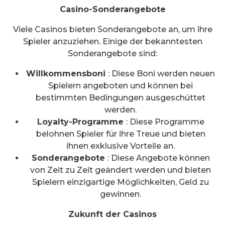
Casino-Sonderangebote
Viele Casinos bieten Sonderangebote an, um ihre
Spieler anzuziehen. Einige der bekanntesten
Sonderangebote sind:
Willkommensboni
: Diese Boni werden neuen
Spielern angeboten und können bei
bestimmten Bedingungen ausgeschüttet
werden.
Loyalty-Programme
: Diese Programme
belohnen Spieler für ihre Treue und bieten
ihnen exklusive Vorteile an.
Sonderangebote
: Diese Angebote können
von Zeit zu Zeit geändert werden und bieten
Spielern einzigartige Möglichkeiten, Geld zu
gewinnen.
Zukunft der Casinos