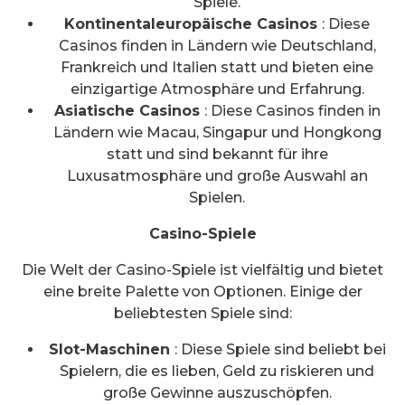
Spiele.
Kontinentaleuropäische Casinos
: Diese
Casinos finden in Ländern wie Deutschland,
Frankreich und Italien statt und bieten eine
einzigartige Atmosphäre und Erfahrung.
Asiatische Casinos
: Diese Casinos finden in
Ländern wie Macau, Singapur und Hongkong
statt und sind bekannt für ihre
Luxusatmosphäre und große Auswahl an
Spielen.
Casino-Spiele
Die Welt der Casino-Spiele ist vielfältig und bietet
eine breite Palette von Optionen. Einige der
beliebtesten Spiele sind:
Slot-Maschinen
: Diese Spiele sind beliebt bei
Spielern, die es lieben, Geld zu riskieren und
große Gewinne auszuschöpfen.