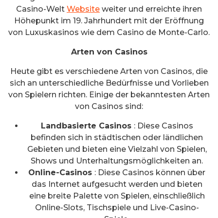
Casino-Welt
Website
weiter und erreichte ihren
Höhepunkt im 19. Jahrhundert mit der Eröffnung
von Luxuskasinos wie dem Casino de Monte-Carlo.
Arten von Casinos
Heute gibt es verschiedene Arten von Casinos, die
sich an unterschiedliche Bedürfnisse und Vorlieben
von Spielern richten. Einige der bekanntesten Arten
von Casinos sind:
Landbasierte Casinos
: Diese Casinos
befinden sich in städtischen oder ländlichen
Gebieten und bieten eine Vielzahl von Spielen,
Shows und Unterhaltungsmöglichkeiten an.
Online-Casinos
: Diese Casinos können über
das Internet aufgesucht werden und bieten
eine breite Palette von Spielen, einschließlich
Online-Slots, Tischspiele und Live-Casino-