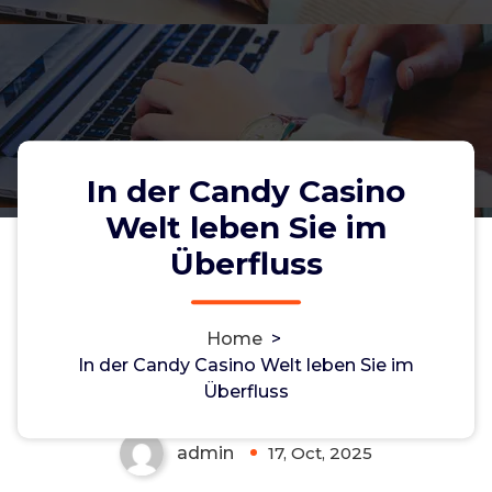
In der Candy Casino
Welt leben Sie im
Überfluss
In der Candy Casino Welt leben
Home
>
Sie im Überfluss
In der Candy Casino Welt leben Sie im
Überfluss
admin
17, Oct, 2025
0