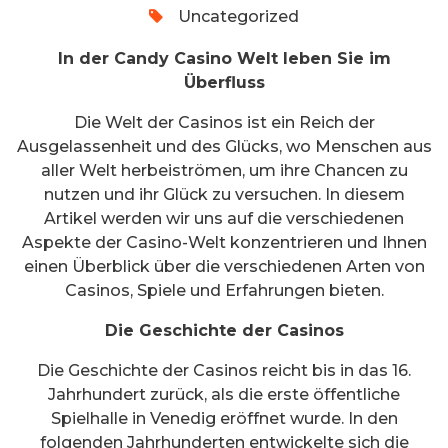
Uncategorized
In der Candy Casino Welt leben Sie im
Überfluss
Die Welt der Casinos ist ein Reich der
Ausgelassenheit und des Glücks, wo Menschen aus
aller Welt herbeiströmen, um ihre Chancen zu
nutzen und ihr Glück zu versuchen. In diesem
Artikel werden wir uns auf die verschiedenen
Aspekte der Casino-Welt konzentrieren und Ihnen
einen Überblick über die verschiedenen Arten von
Casinos, Spiele und Erfahrungen bieten.
Die Geschichte der Casinos
Die Geschichte der Casinos reicht bis in das 16.
Jahrhundert zurück, als die erste öffentliche
Spielhalle in Venedig eröffnet wurde. In den
folgenden Jahrhunderten entwickelte sich die