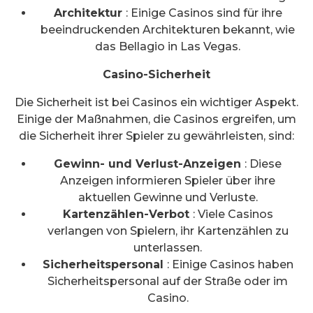
Architektur
: Einige Casinos sind für ihre
beeindruckenden Architekturen bekannt, wie
das Bellagio in Las Vegas.
Casino-Sicherheit
Die Sicherheit ist bei Casinos ein wichtiger Aspekt.
Einige der Maßnahmen, die Casinos ergreifen, um
die Sicherheit ihrer Spieler zu gewährleisten, sind:
Gewinn- und Verlust-Anzeigen
: Diese
Anzeigen informieren Spieler über ihre
aktuellen Gewinne und Verluste.
Kartenzählen-Verbot
: Viele Casinos
verlangen von Spielern, ihr Kartenzählen zu
unterlassen.
Sicherheitspersonal
: Einige Casinos haben
Sicherheitspersonal auf der Straße oder im
Casino.