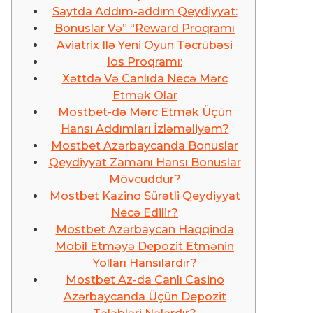
Saytda Addım-addım Qeydiyyat:
Bonuslar Və” “Reward Proqramı
Aviatrix Ilə Yeni Oyun Təcrübəsi
Ios Proqramı:
Xəttdə Və Canlıda Necə Mərc
Etmək Olar
Mostbet-də Mərc Etmək Üçün
Hansı Addımları İzləməliyəm?
Mostbet Azərbaycanda Bonuslar
Qeydiyyat Zamanı Hansı Bonuslar
Mövcuddur?
Mostbet Kazino Sürətli Qeydiyyat
Necə Edilir?
Mostbet Azərbaycan Haqqinda
Mobil Etməyə Depozit Etmənin
Yolları Hansılardır?
Mostbet Az-da Canlı Casino
Azərbaycanda Üçün Depozit