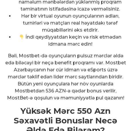
naməlum mənbələrdən yüklənmiş proqram
təminatının istifadəsinə icazə verməlisiniz.
Hər bir virtual oyunun oyunçularının adları,
turnirləri və matçları real həyatdakı tərəf
müqabillərini əks etdirir.
İndi qeydiyyatdan keçin və risk etmədən
idmana mərc edin!
Bəli, Mostbet-də oyunçuların pulsuz mərclər əldə
edə biləcəyi bir neçə benefit proqramı var. Mostbet
Azərbaycanın hər cür idman və eSports üzrə
mərclər təklif edən lider mərc saytlarından biridir.
Bütün yeni oyunçulara hər növ oyunlarda
Mostbetdən 536 AZN-ə qədər bonus verilir,
MostBet-ə qoşulun və məmuniyyətlə pul qazanın!
Yüksək Mərc 550 Azn
Səxavətli Bonuslar Necə
Əldə Edə Bilərəm?