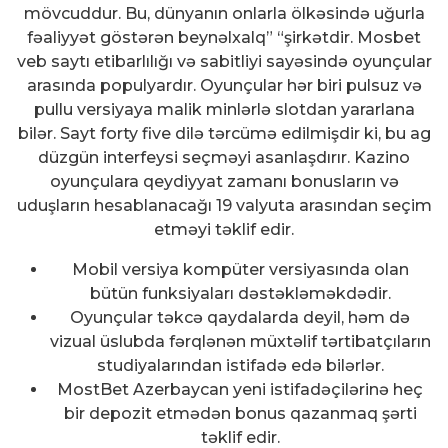
mövcuddur. Bu, dünyanın onlarla ölkəsində uğurla
fəaliyyət göstərən beynəlxalq” “şirkətdir. Mosbet
veb saytı etibarlılığı və sabitliyi sayəsində oyunçular
arasında populyardır. Oyunçular hər biri pulsuz və
pullu versiyaya malik minlərlə slotdan yararlana
bilər. Sayt forty five dilə tərcümə edilmişdir ki, bu ag
düzgün interfeysi seçməyi asanlaşdırır. Kazino
oyunçulara qeydiyyat zamanı bonusların və
uduşların hesablanacağı 19 valyuta arasından seçim
etməyi təklif edir.
Mobil versiya kompüter versiyasında olan
bütün funksiyaları dəstəkləməkdədir.
Oyunçular təkcə qaydalarda deyil, həm də
vizual üslubda fərqlənən müxtəlif tərtibatçıların
studiyalarından istifadə edə bilərlər.
MostBet Azerbaycan yeni istifadəçilərinə heç
bir depozit etmədən bonus qazanmaq şərti
təklif edir.