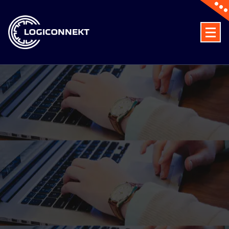
Skip
to
content