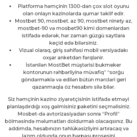
Platforma həmçinin 1300-dən çox slot oyunu
olan onlayn kazinolarda qumar təklif edir.
Mostbet 90, mostbet. az 90, mostbet ninety az,
mostbet-90 və mosbet90 kimi domenlərdən
istifadə edərək, hər zaman güzgü saytlara
keçid edə bilərsiniz.
Vizual olaraq, giriş səhifəsi mobil versiyadakı
oxşar anketdən fərqlənir.
İstənilən MostBet müştərisi bukmeker
kontorunun rəhbərliyinə müvafiq” “sorğu
göndərməklə və edilən bütün mərcləri geri
qazanmaqla öz hesabını silə bilər.
Siz həmçinin kazino ziyarətçisinin istifadə etməyi
planlaşdırdığı xoş gəlmisiniz paketini seçməlisiniz.
Mosbet-də avtorizasiyadan sonra “Profil”
bölməsində məlumatları doldurmalı olacaqsınız. Bu
addımda, hesabınızın təhlükəsizliyini artıracaq və
lazım olduqda onun bərpası prosesini