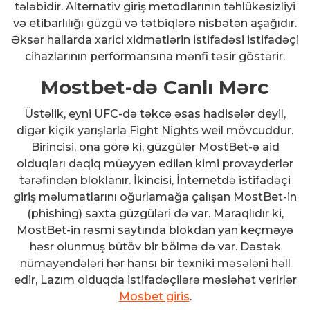
tələbidir. Alternativ giriş metodlarının təhlükəsizliyi
və etibarlılığı güzgü və tətbiqlərə nisbətən aşağıdır.
Əksər hallarda xarici xidmətlərin istifadəsi istifadəçi
cihazlarının performansına mənfi təsir göstərir.
Mostbet-də Canlı Mərc
Üstəlik, eyni UFC-də təkcə əsas hadisələr deyil,
digər kiçik yarışlarla Fight Nights weil mövcuddur.
Birincisi, ona görə ki, güzgülər MostBet-ə aid
olduqları dəqiq müəyyən edilən kimi provayderlər
tərəfindən bloklanır. İkincisi, İnternetdə istifadəçi
giriş məlumatlarını oğurlamağa çalışan MostBet-in
(phishing) saxta güzgüləri də var. Maraqlıdır ki,
MostBet-in rəsmi saytında blokdan yan keçməyə
həsr olunmuş bütöv bir bölmə də var. Dəstək
nümayəndələri hər hansı bir texniki məsələni həll
edir, Lazım olduqda istifadəçilərə məsləhət verirlər
Mosbet giris
.