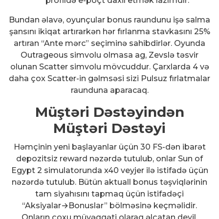
profildə e-poçt daxil etmək lazımdır.
Bundan əlavə, oyunçular bonus raundunu işə salma
şansını ikiqat artırarkən hər fırlanma stavkasını 25%
artıran “Ante mərc” seçiminə sahibdirlər. Oyunda
Outrageous simvolu olmasa ag, Zevslə təsvir
olunan Scatter simvolu mövcuddur. Çarxlarda 4 və
daha çox Scatter-in gəlmsəsi sizi Pulsuz fırlatmalar
raunduna aparacaq.
Müştəri Dəstəyindən
Müştəri Dəstəyi
Həmçinin yeni başlayanlar üçün 30 FS-dən ibarət
depozitsiz reward nəzərdə tutulub, onlar Sun of
Egypt 2 simulatorunda x40 veyjer ilə istifadə üçün
nəzərdə tutulub. Bütün aktuall bonus təşviqlərinin
tam siyahısını tapmaq üçün istifadəçi
“Aksiyalar→Bonuslar” bölməsinə keçməlidir.
Onların çoxu müvəqqəti olaraq əlçatan deyil,