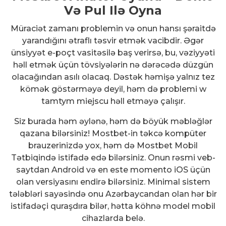
Və Pul Ilə Oyna
Müraciət zamanı problemin və onun hansı şəraitdə
yarandığını ətraflı təsvir etmək vacibdir. Əgər
ünsiyyət e-poçt vasitəsilə baş verirsə, bu, vəziyyəti
həll etmək üçün tövsiyələrin nə dərəcədə düzgün
olacağından asılı olacaq. Dəstək həmişə yalnız tez
kömək göstərməyə deyil, həm də problemi w
tamtym miejscu həll etməyə çalışır.
Siz burada həm əylənə, həm də böyük məbləğlər
qazana bilərsiniz! Mostbet-in təkcə kompüter
brauzerinizdə yox, həm də Mostbet Mobil
Tətbiqində istifadə edə bilərsiniz. Onun rəsmi veb-
saytdan Android və en este momento iOS üçün
olan versiyasını endirə bilərsiniz. Minimal sistem
tələbləri sayəsində onu Azərbaycandan olan hər bir
istifadəçi quraşdıra bilər, hətta köhnə model mobil
cihazlarda belə.