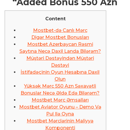
“Added Bonus 550 Azn
Content
Mostbet-də Canlı Mərc
Digər Mostbet Bonusları
Mostbet Azerbaycan Rəsmi
Saytına Necə Daxil Landa Bilərəm?
Müştəri Dəstəyindən Müştəri
Dəstəyi
İstifadəçinin Oyun Hesabına Daxil
Olun
Yüksək Mərc 550 Azn Səxavətli
Bonuslar Necə Əldə Edə Bilərəm?
Mostbet Mərc Əmsalları
Mostbet Aviator Oyunu – Demo Və
Pul Ilə Oyna
Mostbet Mərclərinin Maliyyə
Komponenti