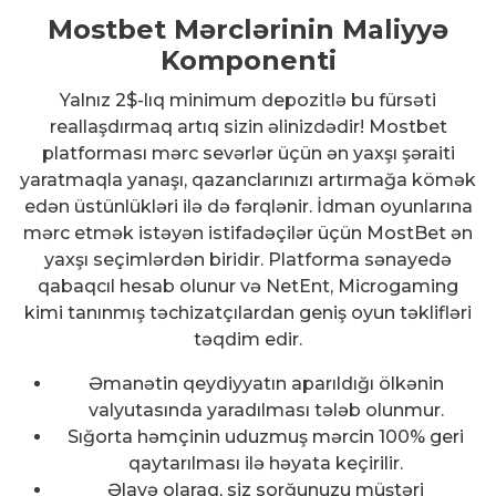
Mostbet Mərclərinin Maliyyə
Komponenti
Yalnız 2$-lıq minimum depozitlə bu fürsəti
reallaşdırmaq artıq sizin əlinizdədir! Mostbet
platforması mərc sevərlər üçün ən yaxşı şəraiti
yaratmaqla yanaşı, qazanclarınızı artırmağa kömək
edən üstünlükləri ilə də fərqlənir. İdman oyunlarına
mərc etmək istəyən istifadəçilər üçün MostBet ən
yaxşı seçimlərdən biridir. Platforma sənayedə
qabaqcıl hesab olunur və NetEnt, Microgaming
kimi tanınmış təchizatçılardan geniş oyun təklifləri
təqdim edir.
Əmanətin qeydiyyatın aparıldığı ölkənin
valyutasında yaradılması tələb olunmur.
Sığorta həmçinin uduzmuş mərcin 100% geri
qaytarılması ilə həyata keçirilir.
Əlavə olaraq, siz sorğunuzu müştəri