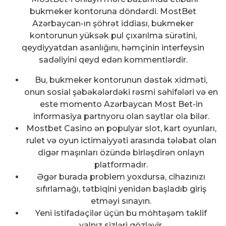
bukmeker kontoruna döndərdi. MostBet
Azərbaycan-ın şöhrət iddiası, bukmeker
kontorunun yüksək pul çıxarılma sürətini,
qeydiyyatdan asanlığını, həmçinin interfeysin
sadəliyini qeyd edən kommentlərdir.
Bu, bukmeker kontorunun dəstək xidməti,
onun sosial şəbəkələrdəki rəsmi səhifələri və en
este momento Azərbaycan Most Bet-in
informasiya partnyoru olan saytlar ola bilər.
Mostbet Casino ən populyar slot, kart oyunları,
rulet və oyun ictimaiyyəti arasında tələbat olan
digər maşınları özündə birləşdirən onlayn
platformadır.
Əgər burada problem yoxdursa, cihazınızı
sıfırlamağı, tətbiqini yenidən başladıb giriş
etməyi sınayın.
Yeni istifadəçilər üçün bu möhtəşəm təklif
yalnız sizləri gözləyir.