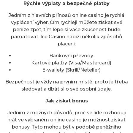
Rýchle výplaty a bezpečné platby
Jedním z hlavních přínosů online casino je rychlá
vyplácení výher. Čím rychleji můžete získat své
peníze zpět, tím lépe si vaše zkušenost bude
pamatovat. Ice Casino nabízí několik způsobů
placení:
Bankovní převody
Kartové platby (Visa/Mastercard)
E-wallety (Skrill/Neteller)
Bezpečnost je vždy na prvním místě, proto je třeba
sledovat a dbát si o své osobní údaje.
Jak získat bonus
Jedním z možných důvodů, proč se lidé rozhodují
hrát ve vybraném online casino je možnost získat
bonusy. Tyto mohou být v podobě peněžního