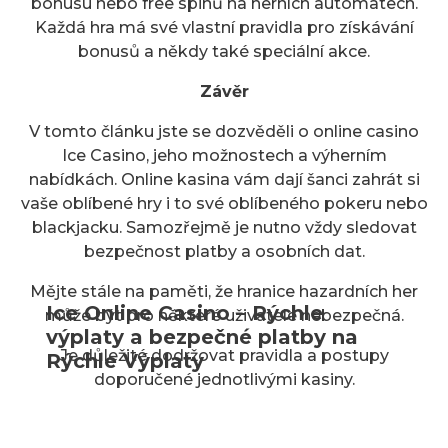
bonusu nebo free spinů na herních automatech.
Každá hra má své vlastní pravidla pro získávání
bonusů a někdy také speciální akce.
Závěr
V tomto článku jste se dozvěděli o online casino
Ice Casino, jeho možnostech a výherním
nabídkách. Online kasina vám dají šanci zahrát si
vaše oblíbené hry i to své oblíbeného pokeru nebo
blackjacku. Samozřejmě je nutno vždy sledovat
bezpečnost platby a osobních dat.
Mějte stále na paměti, že hranice hazardních her
Ice Online Casino – Rýchle
může být pro některé uživatele nebezpečná.
výplaty a bezpečné platby na
Je důležité dodržovat pravidla a postupy
Rýchle Výplaty
doporučené jednotlivými kasiny.