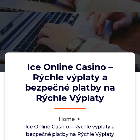
Ice Online Casino –
Rýchle výplaty a
bezpečné platby na
Ice Online Casino – Rýchle
Rýchle Výplaty
výplaty a bezpečné platby na
Rýchle Výplaty
Home
>
Ice Online Casino – Rýchle výplaty a
bezpečné platby na Rýchle Výplaty
admin
25, Dec, 2025