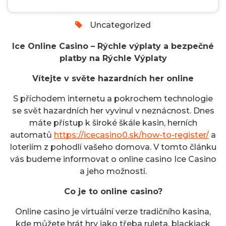
0
Uncategorized
Ice Online Casino – Rýchle výplaty a bezpečné
platby na Rýchle Výplaty
Vítejte v světe hazardních her online
S příchodem internetu a pokrochem technologie
se svět hazardních her vyvinul v neznácnost. Dnes
máte přístup k široké škále kasin, herních
automatů
https://icecasino0.sk/how-to-register/
a
loteriím z pohodlí vašeho domova. V tomto článku
vás budeme informovat o online casino Ice Casino
a jeho možností.
Co je to online casino?
Online casino je virtuální verze tradičního kasina,
kde můžete hrát hry jako třeba ruleta, blackjack