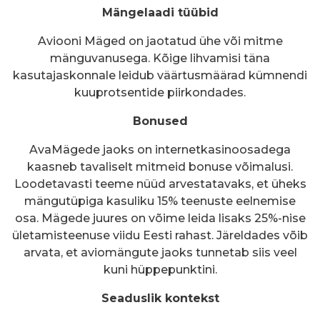
Mängelaadi tüübid
Aviooni Mäged on jaotatud ühe või mitme
mänguvanusega. Kõige lihvamisi täna
kasutajaskonnale leidub väärtusmäärad kümnendi
kuuprotsentide piirkondades.
Bonused
AvaMägede jaoks on internetkasinoosadega
kaasneb tavaliselt mitmeid bonuse võimalusi.
Loodetavasti teeme nüüd arvestatavaks, et üheks
mängutüpiga kasuliku 15% teenuste eelnemise
osa. Mägede juures on võime leida lisaks 25%-nise
ületamisteenuse viidu Eesti rahast. Järeldades võib
arvata, et aviomängute jaoks tunnetab siis veel
kuni hüppepunktini.
Seaduslik kontekst