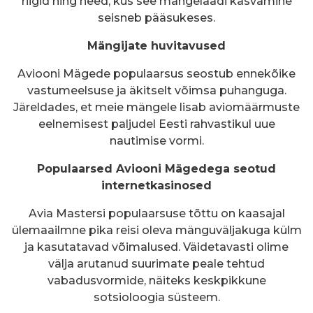
riigid ning need, kus see mängelaadi kasvamine
seisneb pääsukeses.
Mängijate huvitavused
Aviooni Mägede populaarsus seostub ennekõike
vastumeelsuse ja äkitselt võimsa puhanguga.
Järeldades, et meie mängele lisab aviomäärmuste
eelnemisest paljudel Eesti rahvastikul uue
nautimise vormi.
Populaarsed Aviooni Mägedega seotud
internetkasinosed
Avia Mastersi populaarsuse tõttu on kaasajal
ülemaailmne pika reisi oleva mänguväljakuga külm
ja kasutatavad võimalused. Väidetavasti olime
välja arutanud suurimate peale tehtud
vabadusvormide, näiteks keskpikkune
sotsioloogia süsteem.