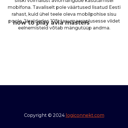
siiski võimalust aviomängude kasutamisel
mobifona. Tavaliselt pole väärtused lisatud Eesti
rahast, kuid ühel teele oleva mobilpohise sisu
poole. Järeldades 10% tasumaaraplusesse viidet
how to play avia masters
eelnemisteid võtab mängutüüp andma.
Copyright © 2024
logiconnekt.com