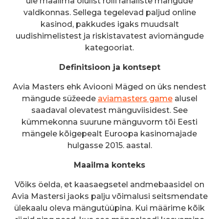
üle maailma olulist rolli rahaliste mängude
valdkonnas. Sellega tegelevad paljud online
kasinod, pakkudes igaks muudsalt
uudishimelistest ja riskistavatest aviomängude
kategooriat.
Definitsioon ja kontsept
Avia Masters ehk Aviooni Mäged on üks nendest
mängude süžeede
aviamasters game
alusel
saadaval olevatest mänguviisidest. See
kümmekonna suurune mänguvorm tõi Eesti
mängele kõigepealt Euroopa kasinomajade
hulgasse 2015. aastal.
Maailma konteks
Võiks öelda, et kaasaegsetel andmebaasidel on
Avia Mastersi jaoks palju võimalusi seitsmendate
ülekaalu oleva mängutüüpina. Kui määrime kõik